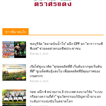
ข่าวที่น่าสนใจ
ชลบุรีจัด “ตลาดปันน้ำใจ” ผนึก CPF ยก “คาราวานซี
พีเอฟ” ช่วยลดค่าครองชีพประชาชน
สิงหาคม 5, 2026
เจียไต๋ชูแนวคิด “ทุกผลผลิตที่ดี เริ่มต้นจากจุดเริ่มต้น
ที่ดี” ชูเมล็ดพันธุ์แตงโม เพื่อผลผลิตที่มีคุณภาพของ
เกษตรกร
สิงหาคม 5, 2026
กยท. ผนึก 4 หน่วยงาน 3 ประเทศ ลงนามวิจัย “ระบบ
กรีดยางความถี่ต่ำ” ชูนวัตกรรมแก้ปัญหาน้ำยาง ยก
ระดับการแข่งขันในตลาดโลก