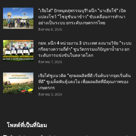
“เจียไต๋” ปักหมุดสุพรรณบุรี! ผนึก “นาเฮียใช้” เปิด
แปลงโชว์ “โซลูชันนาข้าว” ขับเคลื่อนการทำนา
อย่างเป็นระบบ ยกระดับเกษตรกรไทย
สิงหาคม 8, 2026
กยท. ผนึก 4 หน่วยงาน 3 ประเทศ ลงนามวิจัย “ระบบ
กรีดยางความถี่ต่ำ” ชูนวัตกรรมแก้ปัญหาน้ำยาง ยก
ระดับการแข่งขันในตลาดโลก
สิงหาคม 7, 2026
เจียไต๋ชูแนวคิด “ทุกผลผลิตที่ดี เริ่มต้นจากจุดเริ่มต้น
ที่ดี” ชูเมล็ดพันธุ์แตงโม เพื่อผลผลิตที่มีคุณภาพของ
เกษตรกร
สิงหาคม 5, 2026
โพสต์ที่เป็นที่นิยม