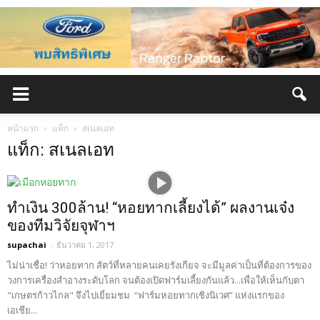
หน้าแรก
แท็ก
สเนลเอท
แท็ก: สเนลเอท
ทำเงิน 300ล้าน! “หอยทากเลี้ยงได้” ผลงานเจ๋ง
ของทีมวิจัยจุฬาฯ
supachai
-
ธันวาคม 1, 2017
ไม่น่าเชื่อ! ว่าหอยทาก สัตว์ที่หลายคนเคยรังเกียจ จะมีมูลค่าเป็นที่ต้องการของ
วงการเครื่องสำอางระดับโลก จนต้องเปิดฟาร์มเลี้ยงกันแล้ว...เพื่อให้เห็นกับตา
"เกษตรก้าวไกล" จึงไปเยี่ยมชม “ฟาร์มหอยทากเชิงนิเวศ” แห่งแรกของ
เอเชีย...