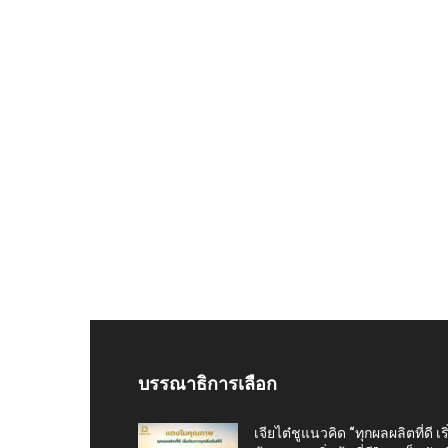
บรรณาธิการเลือก
เจียไต๋ชูแนวคิด “ทุกผลผลิตที่ดี เริ