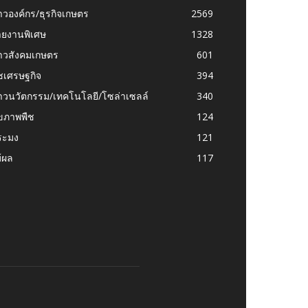
าวองค์กร/ธุรกิจเกษตร
2569
ายงานพิเศษ
1328
่าวสังคมเกษตร
601
ชเศรษฐกิจ
394
าวนวัตกรรม/เทคโนโลยี/โซล่าเซลล์
340
ุขภาพพืช
124
ระมง
121
้ผล
117