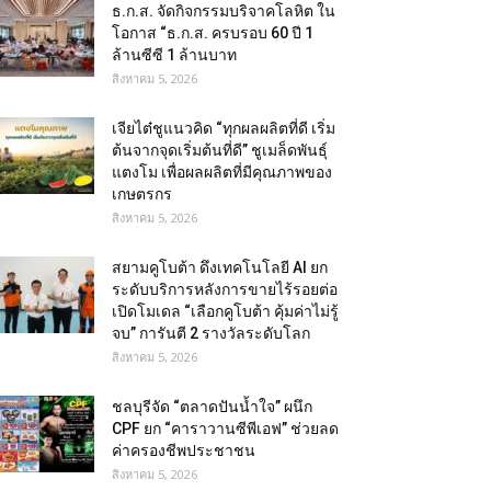
ธ.ก.ส. จัดกิจกรรมบริจาคโลหิต ใน
โอกาส “ธ.ก.ส. ครบรอบ 60 ปี 1
ล้านซีซี 1 ล้านบาท
สิงหาคม 5, 2026
เจียไต๋ชูแนวคิด “ทุกผลผลิตที่ดี เริ่ม
ต้นจากจุดเริ่มต้นที่ดี” ชูเมล็ดพันธุ์
แตงโม เพื่อผลผลิตที่มีคุณภาพของ
เกษตรกร
สิงหาคม 5, 2026
สยามคูโบต้า ดึงเทคโนโลยี AI ยก
ระดับบริการหลังการขายไร้รอยต่อ
เปิดโมเดล “เลือกคูโบต้า คุ้มค่าไม่รู้
จบ” การันตี 2 รางวัลระดับโลก
สิงหาคม 5, 2026
ชลบุรีจัด “ตลาดปันน้ำใจ” ผนึก
CPF ยก “คาราวานซีพีเอฟ” ช่วยลด
ค่าครองชีพประชาชน
สิงหาคม 5, 2026