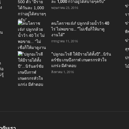
์
ละ 1,000 กว่าอยู่ได้สบายๆครับ”
ข่
อง
พฤษภาคม 23, 2016
ร
ข
คนโคราชเจ๋ง! ปลูกกล้วยน้ำว้า 40
ไร่ ไม่พอขาย… “ไม่เชื่อก็ให้มาดู
พื
ใน
งานได้”‬
ข่
กรกฎาคม 11, 2016
ส
“ปลูกอะไรดี ให้มีรายได้ทั้งปี”…นิรัน
ป
ดร์ชัย เกษบึงกาฬ เกษตรกรหัวใจ
ก
แกร่ง มีคำตอบ
ไม
่อ
สิงหาคม 1, 2016
รู้
ยวกับเรา