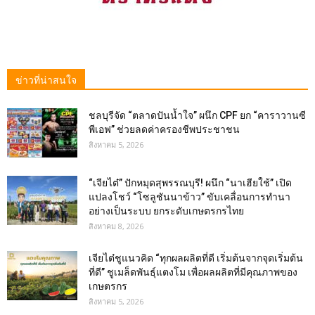
ข่าวที่น่าสนใจ
ชลบุรีจัด “ตลาดปันน้ำใจ” ผนึก CPF ยก “คาราวานซี
พีเอฟ” ช่วยลดค่าครองชีพประชาชน
สิงหาคม 5, 2026
“เจียไต๋” ปักหมุดสุพรรณบุรี! ผนึก “นาเฮียใช้” เปิด
แปลงโชว์ “โซลูชันนาข้าว” ขับเคลื่อนการทำนา
อย่างเป็นระบบ ยกระดับเกษตรกรไทย
สิงหาคม 8, 2026
เจียไต๋ชูแนวคิด “ทุกผลผลิตที่ดี เริ่มต้นจากจุดเริ่มต้น
ที่ดี” ชูเมล็ดพันธุ์แตงโม เพื่อผลผลิตที่มีคุณภาพของ
เกษตรกร
สิงหาคม 5, 2026