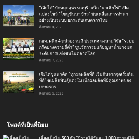
“เจียไต๋” ปักหมุดสุพรรณบุรี! ผนึก “นาเฮียใช้” เปิด
แปลงโชว์ “โซลูชันนาข้าว” ขับเคลื่อนการทำนา
อย่างเป็นระบบ ยกระดับเกษตรกรไทย
สิงหาคม 8, 2026
กยท. ผนึก 4 หน่วยงาน 3 ประเทศ ลงนามวิจัย “ระบบ
กรีดยางความถี่ต่ำ” ชูนวัตกรรมแก้ปัญหาน้ำยาง ยก
ระดับการแข่งขันในตลาดโลก
สิงหาคม 7, 2026
เจียไต๋ชูแนวคิด “ทุกผลผลิตที่ดี เริ่มต้นจากจุดเริ่มต้น
ที่ดี” ชูเมล็ดพันธุ์แตงโม เพื่อผลผลิตที่มีคุณภาพของ
เกษตรกร
สิงหาคม 5, 2026
โพสต์ที่เป็นที่นิยม
เลี้ยงเป็ดไข่ 500 ตัว “มีรายได้วันละ 1,000 กว่าอยู่ได้