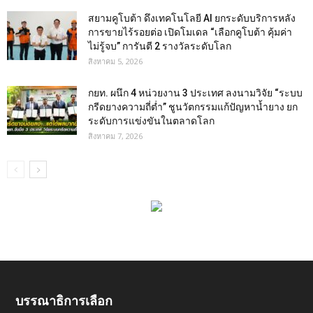
สยามคูโบต้า ดึงเทคโนโลยี AI ยกระดับบริการหลัง
การขายไร้รอยต่อ เปิดโมเดล “เลือกคูโบต้า คุ้มค่า
ไม่รู้จบ” การันตี 2 รางวัลระดับโลก
สิงหาคม 5, 2026
กยท. ผนึก 4 หน่วยงาน 3 ประเทศ ลงนามวิจัย “ระบบ
กรีดยางความถี่ต่ำ” ชูนวัตกรรมแก้ปัญหาน้ำยาง ยก
ระดับการแข่งขันในตลาดโลก
สิงหาคม 7, 2026
บรรณาธิการเลือก