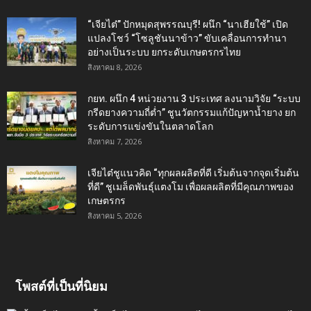
“เจียไต๋” ปักหมุดสุพรรณบุรี! ผนึก “นาเฮียใช้” เปิด
แปลงโชว์ “โซลูชันนาข้าว” ขับเคลื่อนการทำนา
อย่างเป็นระบบ ยกระดับเกษตรกรไทย
สิงหาคม 8, 2026
กยท. ผนึก 4 หน่วยงาน 3 ประเทศ ลงนามวิจัย “ระบบ
กรีดยางความถี่ต่ำ” ชูนวัตกรรมแก้ปัญหาน้ำยาง ยก
ระดับการแข่งขันในตลาดโลก
สิงหาคม 7, 2026
เจียไต๋ชูแนวคิด “ทุกผลผลิตที่ดี เริ่มต้นจากจุดเริ่มต้น
ที่ดี” ชูเมล็ดพันธุ์แตงโม เพื่อผลผลิตที่มีคุณภาพของ
เกษตรกร
สิงหาคม 5, 2026
โพสต์ที่เป็นที่นิยม