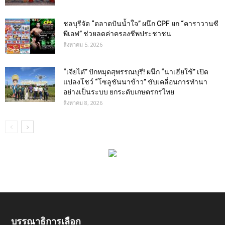
ชลบุรีจัด “ตลาดปันน้ำใจ” ผนึก CPF ยก “คาราวานซี
พีเอฟ” ช่วยลดค่าครองชีพประชาชน
สิงหาคม 5, 2026
“เจียไต๋” ปักหมุดสุพรรณบุรี! ผนึก “นาเฮียใช้” เปิด
แปลงโชว์ “โซลูชันนาข้าว” ขับเคลื่อนการทำนา
อย่างเป็นระบบ ยกระดับเกษตรกรไทย
สิงหาคม 8, 2026
บรรณาธิการเลือก