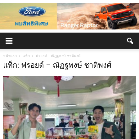
หน้าแรก
แท็ก
ฟรอยด์ – ณัฏฐพงษ์ ชาติพงศ์
แท็ก: ฟรอยด์ – ณัฏฐพงษ์ ชาติพงศ์