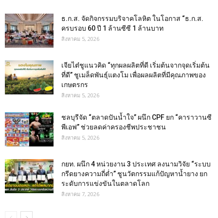
ธ.ก.ส. จัดกิจกรรมบริจาคโลหิต ในโอกาส “ธ.ก.ส.
ครบรอบ 60 ปี 1 ล้านซีซี 1 ล้านบาท
สิงหาคม 5, 2026
เจียไต๋ชูแนวคิด “ทุกผลผลิตที่ดี เริ่มต้นจากจุดเริ่มต้น
ที่ดี” ชูเมล็ดพันธุ์แตงโม เพื่อผลผลิตที่มีคุณภาพของ
เกษตรกร
สิงหาคม 5, 2026
ชลบุรีจัด “ตลาดปันน้ำใจ” ผนึก CPF ยก “คาราวานซี
พีเอฟ” ช่วยลดค่าครองชีพประชาชน
สิงหาคม 5, 2026
กยท. ผนึก 4 หน่วยงาน 3 ประเทศ ลงนามวิจัย “ระบบ
กรีดยางความถี่ต่ำ” ชูนวัตกรรมแก้ปัญหาน้ำยาง ยก
ระดับการแข่งขันในตลาดโลก
สิงหาคม 7, 2026