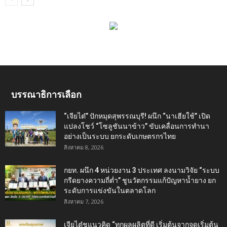
บรรณาธิการเลือก
“เจียไต๋” ปักหมุดสุพรรณบุรี! ผนึก “นาเฮียใช้” เปิด
แปลงโชว์ “โซลูชันนาข้าว” ขับเคลื่อนการทำนา
อย่างเป็นระบบ ยกระดับเกษตรกรไทย
สิงหาคม 8, 2026
กยท. ผนึก 4 หน่วยงาน 3 ประเทศ ลงนามวิจัย “ระบบ
กรีดยางความถี่ต่ำ” ชูนวัตกรรมแก้ปัญหาน้ำยาง ยก
ระดับการแข่งขันในตลาดโลก
สิงหาคม 7, 2026
เจียไต๋ชูแนวคิด “ทุกผลผลิตที่ดี เริ่มต้นจากจุดเริ่มต้น