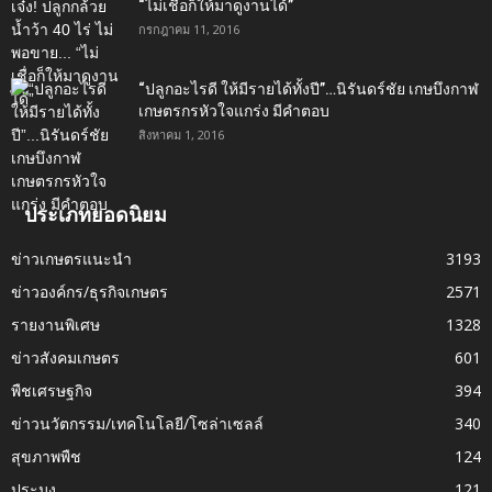
“ไม่เชื่อก็ให้มาดูงานได้”‬
กรกฎาคม 11, 2016
“ปลูกอะไรดี ให้มีรายได้ทั้งปี”…นิรันดร์ชัย เกษบึงกาฬ
เกษตรกรหัวใจแกร่ง มีคำตอบ
สิงหาคม 1, 2016
ประเภทยอดนิยม
ข่าวเกษตรแนะนำ
3193
ข่าวองค์กร/ธุรกิจเกษตร
2571
รายงานพิเศษ
1328
ข่าวสังคมเกษตร
601
พืชเศรษฐกิจ
394
ข่าวนวัตกรรม/เทคโนโลยี/โซล่าเซลล์
340
สุขภาพพืช
124
ประมง
121