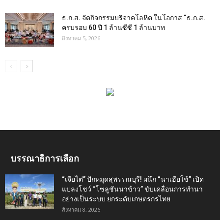
ธ.ก.ส. จัดกิจกรรมบริจาคโลหิต ในโอกาส “ธ.ก.ส.
ครบรอบ 60 ปี 1 ล้านซีซี 1 ล้านบาท
สิงหาคม 5, 2026
บรรณาธิการเลือก
“เจียไต๋” ปักหมุดสุพรรณบุรี! ผนึก “นาเฮียใช้” เปิด
แปลงโชว์ “โซลูชันนาข้าว” ขับเคลื่อนการทำนา
อย่างเป็นระบบ ยกระดับเกษตรกรไทย
สิงหาคม 8, 2026