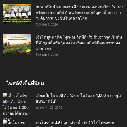
กยท. ผนึก 4 หน่วยงาน 3 ประเทศ ลงนามวิจัย “ระบบ
กรีดยางความถี่ต่ำ” ชูนวัตกรรมแก้ปัญหาน้ำยาง ยก
ระดับการแข่งขันในตลาดโลก
สิงหาคม 7, 2026
เจียไต๋ชูแนวคิด “ทุกผลผลิตที่ดี เริ่มต้นจากจุดเริ่มต้น
ที่ดี” ชูเมล็ดพันธุ์แตงโม เพื่อผลผลิตที่มีคุณภาพของ
เกษตรกร
สิงหาคม 5, 2026
โพสต์ที่เป็นที่นิยม
เลี้ยงเป็ดไข่ 500 ตัว “มีรายได้วันละ 1,000 กว่าอยู่ได้
สบายๆครับ”
พฤษภาคม 23, 2016
คนโคราชเจ๋ง! ปลูกกล้วยน้ำว้า 40 ไร่ ไม่พอขาย…