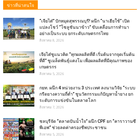
ข่าวที่น่าสนใจ
“เจียไต๋” ปักหมุดสุพรรณบุรี! ผนึก “นาเฮียใช้” เปิด
แปลงโชว์ “โซลูชันนาข้าว” ขับเคลื่อนการทำนา
อย่างเป็นระบบ ยกระดับเกษตรกรไทย
สิงหาคม 8, 2026
เจียไต๋ชูแนวคิด “ทุกผลผลิตที่ดี เริ่มต้นจากจุดเริ่มต้น
ที่ดี” ชูเมล็ดพันธุ์แตงโม เพื่อผลผลิตที่มีคุณภาพของ
เกษตรกร
สิงหาคม 5, 2026
กยท. ผนึก 4 หน่วยงาน 3 ประเทศ ลงนามวิจัย “ระบบ
กรีดยางความถี่ต่ำ” ชูนวัตกรรมแก้ปัญหาน้ำยาง ยก
ระดับการแข่งขันในตลาดโลก
สิงหาคม 7, 2026
ชลบุรีจัด “ตลาดปันน้ำใจ” ผนึก CPF ยก “คาราวานซี
พีเอฟ” ช่วยลดค่าครองชีพประชาชน
สิงหาคม 5, 2026