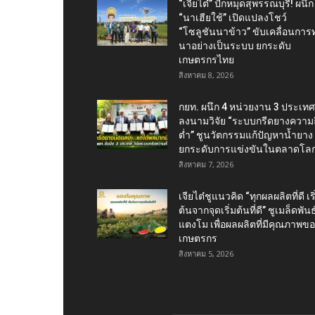
“เจียไต๋” ปักหมุดสุพรรณบุรี! ผนึก
“นาเฮียใช้” เปิดแปลงโชว์
“โซลูชันนาข้าว” ขับเคลื่อนการ
นาอย่างเป็นระบบ ยกระดับ
เกษตรกรไทย
สิงหาคม 8, 2026
กยท. ผนึก 4 หน่วยงาน 3 ประเทศ
ลงนามวิจัย “ระบบกรีดยางความถี
ต่ำ” ชูนวัตกรรมแก้ปัญหาน้ำยาง
ยกระดับการแข่งขันในตลาดโล
สิงหาคม 7, 2026
เจียไต๋ชูแนวคิด “ทุกผลผลิตที่ดี เริ
ต้นจากจุดเริ่มต้นที่ดี” ชูเมล็ดพันธุ
แตงโม เพื่อผลผลิตที่มีคุณภาพข
เกษตรกร
สิงหาคม 5, 2026