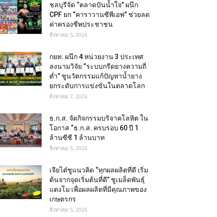
ชลบุรีจัด “ตลาดปันน้ำใจ” ผนึก
CPF ยก “คาราวานซีพีเอฟ” ช่วยลด
ค่าครองชีพประชาชน
สิงหาคม 5, 2026
กยท. ผนึก 4 หน่วยงาน 3 ประเทศ
ลงนามวิจัย “ระบบกรีดยางความถี่
ต่ำ” ชูนวัตกรรมแก้ปัญหาน้ำยาง
ยกระดับการแข่งขันในตลาดโลก
สิงหาคม 7, 2026
ธ.ก.ส. จัดกิจกรรมบริจาคโลหิต ใน
โอกาส “ธ.ก.ส. ครบรอบ 60 ปี 1
ล้านซีซี 1 ล้านบาท
สิงหาคม 5, 2026
เจียไต๋ชูแนวคิด “ทุกผลผลิตที่ดี เริ่ม
ต้นจากจุดเริ่มต้นที่ดี” ชูเมล็ดพันธุ์
แตงโม เพื่อผลผลิตที่มีคุณภาพของ
เกษตรกร
สิงหาคม 5, 2026