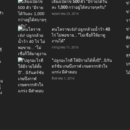
เลี้ยงเป็ดไข่ 500 ตัว “มีรายได้วัน
ข
ละ 1,000 กว่าอยู่ได้สบายๆครับ”
ข่
ทำ
พฤษภาคม 23, 2016
ร
ข
คนโคราชเจ๋ง! ปลูกกล้วยน้ำว้า 40
ไร่ ไม่พอขาย… “ไม่เชื่อก็ให้มาดู
พื
งานได้”‬
ข่
กรกฎาคม 11, 2016
่
ส
“ปลูกอะไรดี ให้มีรายได้ทั้งปี”…นิรัน
ก
ป
ดร์ชัย เกษบึงกาฬ เกษตรกรหัวใจ
แกร่ง มีคำตอบ
ไม
สิงหาคม 1, 2016
่ม
์
อง