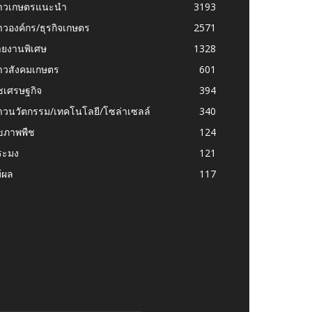
่าวเกษตรแนะนำ
3193
าวองค์กร/ธุรกิจเกษตร
2571
ายงานพิเศษ
1328
่าวสังคมเกษตร
601
ชเศรษฐกิจ
394
าวนวัตกรรม/เทคโนโลยี/โซล่าเซลล์
340
ุขภาพพืช
124
ระมง
121
้ผล
117