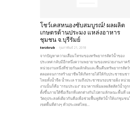
โชว์เคสหนองซับสมบูรณ์! ผลผลิต
เกษตรด้านประมง แหล่งอาหาร
ชุมชน จ.บุรีรัมย์
torzkrub
-
กุมภาพันธ์ 21, 2018
จากปัญหาความเสื่อมโทรมของทรัพยากรสัตว์น้ำของ
ประเทศ กลับมีอีกหนึ่งความพยายามของหน่วยงานภาครั
หน่วยงานหนึ่งที่ช่วยกันผลักดันและฟื้นคืนทรัพยากรสัตว์
ตลอดจนการสร้างอาชีพให้เกิดรายได้ให้กับประชาชนชา
ไทยทั้งน้ำจืด น้ำทะเล รวมถึงประชาชนรอบชายฝั่ง หน่ว
งานนั้นก็คือ “กรมประมง” ธนาคารเพิ่มผลผลิตสัตว์น้ำถูก
ตั้งขึ้นภายใต้ชื่อเรียกที่แตกต่างกันไปตามลักษณะพื้นที่ แต
วัตถุประสงค์เดียวกันคือเพื่อช่วยฟื้นฟูสัตว์น้ำให้แก่ชุมช
เขตพื้นที่ต่างๆ ทั่วประเทศไทย...