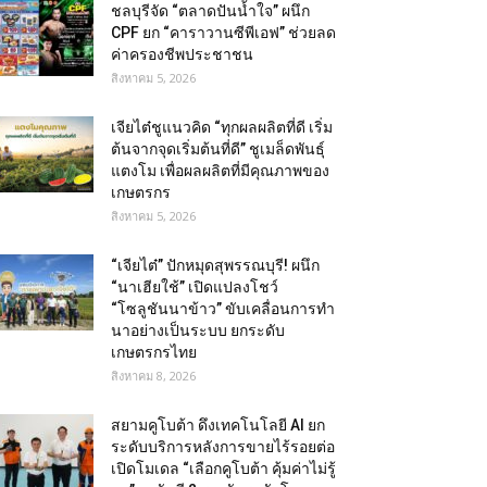
ชลบุรีจัด “ตลาดปันน้ำใจ” ผนึก
CPF ยก “คาราวานซีพีเอฟ” ช่วยลด
ค่าครองชีพประชาชน
สิงหาคม 5, 2026
เจียไต๋ชูแนวคิด “ทุกผลผลิตที่ดี เริ่ม
ต้นจากจุดเริ่มต้นที่ดี” ชูเมล็ดพันธุ์
แตงโม เพื่อผลผลิตที่มีคุณภาพของ
เกษตรกร
สิงหาคม 5, 2026
“เจียไต๋” ปักหมุดสุพรรณบุรี! ผนึก
“นาเฮียใช้” เปิดแปลงโชว์
“โซลูชันนาข้าว” ขับเคลื่อนการทำ
นาอย่างเป็นระบบ ยกระดับ
เกษตรกรไทย
สิงหาคม 8, 2026
สยามคูโบต้า ดึงเทคโนโลยี AI ยก
ระดับบริการหลังการขายไร้รอยต่อ
เปิดโมเดล “เลือกคูโบต้า คุ้มค่าไม่รู้