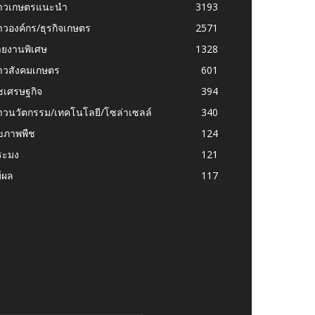
่าวเกษตรแนะนำ
3193
าวองค์กร/ธุรกิจเกษตร
2571
ายงานพิเศษ
1328
่าวสังคมเกษตร
601
ชเศรษฐกิจ
394
าวนวัตกรรม/เทคโนโลยี/โซล่าเซลล์
340
ุขภาพพืช
124
ระมง
121
้ผล
117