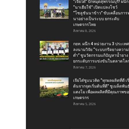
“เจียไต๋” ปักหมุดสุพรรณบุรี! ผนึก
“นาเฮียใช้” เปิดแปลงโชว์
“โซลูชันนาข้าว” ขับเคลื่อนการ
นาอย่างเป็นระบบ ยกระดับ
เกษตรกรไทย
สิงหาคม 8, 2026
กยท. ผนึก 4 หน่วยงาน 3 ประเทศ
ลงนามวิจัย “ระบบกรีดยางความถี
ต่ำ” ชูนวัตกรรมแก้ปัญหาน้ำยาง
ยกระดับการแข่งขันในตลาดโล
สิงหาคม 7, 2026
เจียไต๋ชูแนวคิด “ทุกผลผลิตที่ดี เริ
ต้นจากจุดเริ่มต้นที่ดี” ชูเมล็ดพันธุ
แตงโม เพื่อผลผลิตที่มีคุณภาพข
เกษตรกร
สิงหาคม 5, 2026