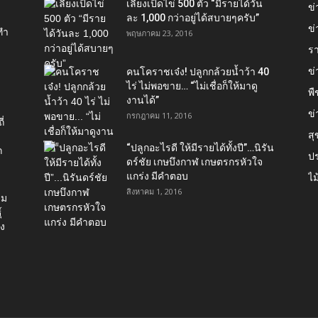
เลี้ยงเป็ดไข่ 500 ตัว “มีรายได้วัน
ข
ละ 1,000 กว่าอยู่ได้สบายๆครับ”
ข่
ทำ
พฤษภาคม 23, 2016
ร
ข
คนโคราชเจ๋ง! ปลูกกล้วยน้ำว้า 40
ไร่ ไม่พอขาย… “ไม่เชื่อก็ให้มาดู
พื
งานได้”‬
ข่
กรกฎาคม 11, 2016
่
ส
“ปลูกอะไรดี ให้มีรายได้ทั้งปี”…นิรัน
ก
ป
ดร์ชัย เกษบึงกาฬ เกษตรกรหัวใจ
แกร่ง มีคำตอบ
ไม
สิงหาคม 1, 2016
่ม
์
อง