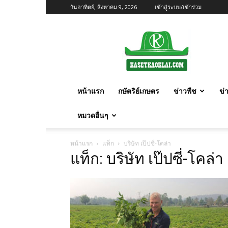
วันอาทิตย์, สิงหาคม 9, 2026
เข้าสู่ระบบ/เข้าร่วม
เกษตร
ก้าว
ไกล
หน้าแรก
กษัตริย์เกษตร
ข่าวพืช
ข่
หมวดอื่นๆ
หน้าแรก
แท็ก
บริษัท เป๊ปซี่-โคล่า
แท็ก: บริษัท เป๊ปซี่-โคล่า