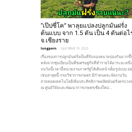
“เป๊ปซี่โค” พาลุยแปลงปลูกมันฝรั่ง
ต้นแบบ จาก 1.5 ตัน เป็น 4 ตันต่อไร
จ.เชียงราย
lungporn
-
กุมภาพันธ์ 19, 2023
เรื่องของการปลูกมันฝรั่งเป็นที่จับจองหมายปองกันมากขึ้
หลังจากซุ่มเงียบเป็นพืชเศรษฐกิจที่ทำรายได้มาระยะหนึ่
จนวันนี้เวลานี้หน่วยงานภาครัฐได้เดินหน้าเต็มรูปแบบ อย
เช่นล่าสุดนี้ กรมวิชาการเกษตร มีกำหนดจะจัดงานวัน
ถ่ายทอดเทคโนโลยีเพิ่มประสิทธิภาพผลิตมันฝรั่งครบวง
ณ ศูนย์วิจัยและพัฒนาการเกษตรเชียงใหม่...