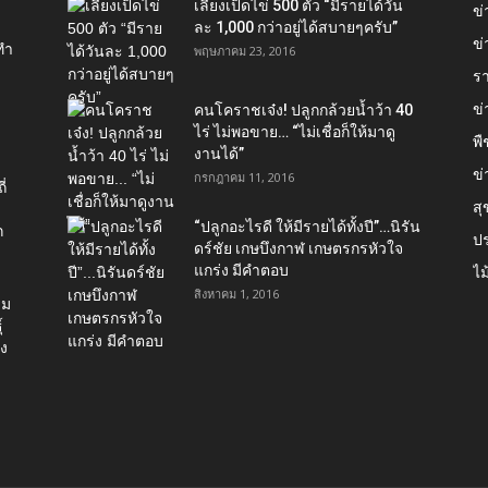
เลี้ยงเป็ดไข่ 500 ตัว “มีรายได้วัน
ข
ละ 1,000 กว่าอยู่ได้สบายๆครับ”
ข่
ทำ
พฤษภาคม 23, 2016
ร
ข
คนโคราชเจ๋ง! ปลูกกล้วยน้ำว้า 40
ไร่ ไม่พอขาย… “ไม่เชื่อก็ให้มาดู
พื
งานได้”‬
ข่
กรกฎาคม 11, 2016
่
ส
“ปลูกอะไรดี ให้มีรายได้ทั้งปี”…นิรัน
ก
ป
ดร์ชัย เกษบึงกาฬ เกษตรกรหัวใจ
แกร่ง มีคำตอบ
ไม
สิงหาคม 1, 2016
่ม
์
อง