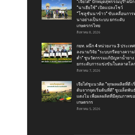
“เจียไต๋” ปักหมุดสุพรรณบุรี! ผนึก
“นาเฮียใช้” เปิดแปลงโชว์
“โซลูชันนาข้าว” ขับเคลื่อนการ
นาอย่างเป็นระบบ ยกระดับ
เกษตรกรไทย
สิงหาคม 8, 2026
กยท. ผนึก 4 หน่วยงาน 3 ประเทศ
ลงนามวิจัย “ระบบกรีดยางความถี
ต่ำ” ชูนวัตกรรมแก้ปัญหาน้ำยาง
ยกระดับการแข่งขันในตลาดโล
สิงหาคม 7, 2026
เจียไต๋ชูแนวคิด “ทุกผลผลิตที่ดี เริ
ต้นจากจุดเริ่มต้นที่ดี” ชูเมล็ดพันธุ
แตงโม เพื่อผลผลิตที่มีคุณภาพข
เกษตรกร
สิงหาคม 5, 2026