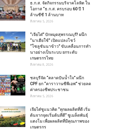
ธ.ก.ส. จัดกิจกรรมบริจาคโลหิต ใน
โอกาส “ธ.ก.ส. ครบรอบ 60 ปี 1
ล้านซีซี 1 ล้านบาท
สิงหาคม 5, 2026
“เจียไต๋” ปักหมุดสุพรรณบุรี! ผนึก
“นาเฮียใช้” เปิดแปลงโชว์
“โซลูชันนาข้าว” ขับเคลื่อนการทำ
นาอย่างเป็นระบบ ยกระดับ
เกษตรกรไทย
สิงหาคม 8, 2026
ชลบุรีจัด “ตลาดปันน้ำใจ” ผนึก
CPF ยก “คาราวานซีพีเอฟ” ช่วยลด
ค่าครองชีพประชาชน
สิงหาคม 5, 2026
เจียไต๋ชูแนวคิด “ทุกผลผลิตที่ดี เริ่ม
ต้นจากจุดเริ่มต้นที่ดี” ชูเมล็ดพันธุ์
แตงโม เพื่อผลผลิตที่มีคุณภาพของ
เกษตรกร