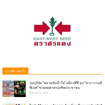
ข่าวที่น่าสนใจ
ชลบุรีจัด “ตลาดปันน้ำใจ” ผนึก CPF ยก “คาราวานซี
พีเอฟ” ช่วยลดค่าครองชีพประชาชน
สิงหาคม 5, 2026