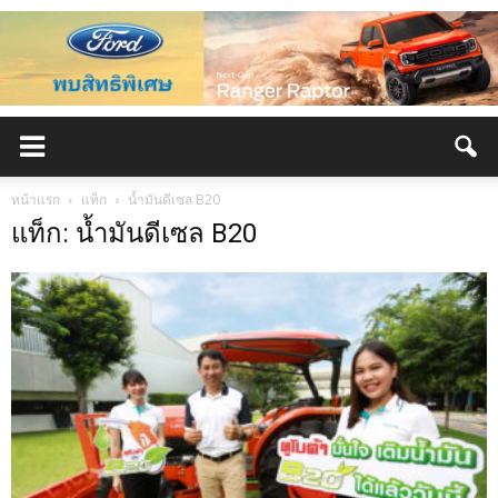
หน้าแรก
แท็ก
น้ำมันดีเซล B20
แท็ก: น้ำมันดีเซล B20