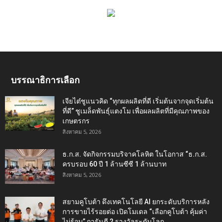
บรรณาธิการเลือก
เจียไต๋ชูแนวคิด “ทุกผลผลิตที่ดี เริ่มต้นจากจุดเริ่มต้น
ที่ดี” ชูเมล็ดพันธุ์แตงโม เพื่อผลผลิตที่มีคุณภาพของ
เกษตรกร
สิงหาคม 5, 2026
ธ.ก.ส. จัดกิจกรรมบริจาคโลหิต ในโอกาส “ธ.ก.ส.
ครบรอบ 60 ปี 1 ล้านซีซี 1 ล้านบาท
สิงหาคม 5, 2026
สยามคูโบต้า ดึงเทคโนโลยี AI ยกระดับบริการหลัง
การขายไร้รอยต่อ เปิดโมเดล “เลือกคูโบต้า คุ้มค่า
ไม่รู้จบ” การันตี 2 รางวัลระดับโลก