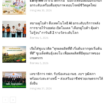
Early Me เจาะนวัตกรรม “นมถั่วเหลืองผงออร์แกนิก”
ยกระดับเครื่องดื่มสุขภาพ ตอบโจทย์ชีวิตยุคใหม่
กรกฎาคม 30, 2026
สยามคูโบต้า ดึงเทคโนโลยี AI ยกระดับบริการหลัง
การขายไร้รอยต่อ เปิดโมเดล “เลือกคูโบต้า คุ้มค่า
ไม่รู้จบ” การันตี 2 รางวัลระดับโลก
สิงหาคม 5, 2026
เจียไต๋ชูแนวคิด “ทุกผลผลิตที่ดี เริ่มต้นจากจุดเริ่มต้น
ที่ดี” ชูเมล็ดพันธุ์แตงโม เพื่อผลผลิตที่มีคุณภาพของ
เกษตรกร
สิงหาคม 5, 2026
เลขาธิการ กฟก. รับข้อเสนอ กมธ. งบฯ วุฒิสภา
พร้อมเร่งสะสางหนี้ – ส่งเสริมอาชีฟช่วยเกษตรกรให้
ยั่งยืน
กรกฎาคม 31, 2026