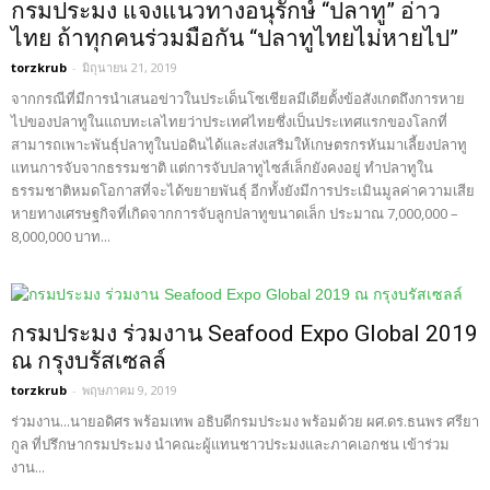
กรมประมง แจงแนวทางอนุรักษ์ “ปลาทู” อ่าว
ไทย ถ้าทุกคนร่วมมือกัน “ปลาทูไทยไม่หายไป”
torzkrub
-
มิถุนายน 21, 2019
จากกรณีที่มีการนำเสนอข่าวในประเด็นโซเชียลมีเดียตั้งข้อสังเกตถึงการหาย
ไปของปลาทูในแถบทะเลไทยว่าประเทศไทยซึ่งเป็นประเทศแรกของโลกที่
สามารถเพาะพันธุ์ปลาทูในบ่อดินได้และส่งเสริมให้เกษตรกรหันมาเลี้ยงปลาทู
แทนการจับจากธรรมชาติ แต่การจับปลาทูไซส์เล็กยังคงอยู่ ทำปลาทูใน
ธรรมชาติหมดโอกาสที่จะได้ขยายพันธุ์ อีกทั้งยังมีการประเมินมูลค่าความเสีย
หายทางเศรษฐกิจที่เกิดจากการจับลูกปลาทูขนาดเล็ก ประมาณ 7,000,000 –
8,000,000 บาท...
กรมประมง ร่วมงาน Seafood Expo Global 2019
ณ กรุงบรัสเซลล์
torzkrub
-
พฤษภาคม 9, 2019
ร่วมงาน...นายอดิศร พร้อมเทพ อธิบดีกรมประมง พร้อมด้วย ผศ.ดร.ธนพร ศรียา
กูล ที่ปรึกษากรมประมง นำคณะผู้แทนชาวประมงและภาคเอกชน เข้าร่วม
งาน...