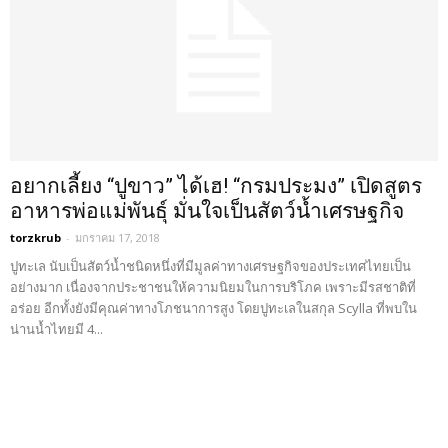
อยากเลี้ยง “ปูขาว” ได้เฮ! “กรมประมง” เปิดสูตร
อาหารพ่อแม่พันธุ์ มั่นใจเป็นสัตว์น้ำเศรษฐกิจ
torzkrub
-
มกราคม 17, 2018
ปูทะเล นับเป็นสัตว์น้ำชนิดหนึ่งที่มีมูลค่าทางเศรษฐกิจของประเทศไทยเป็น
อย่างมาก เนื่องจากประชาชนให้ความนิยมในการบริโภค เพราะมีรสชาติที่
อร่อย อีกทั้งยังมีคุณค่าทางโภชนาการสูง โดยปูทะเลในสกุล Scylla ที่พบใน
น่านน้ำไทยมี 4...