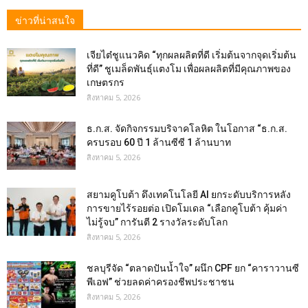
ข่าวที่น่าสนใจ
เจียไต๋ชูแนวคิด “ทุกผลผลิตที่ดี เริ่มต้นจากจุดเริ่มต้น
ที่ดี” ชูเมล็ดพันธุ์แตงโม เพื่อผลผลิตที่มีคุณภาพของ
เกษตรกร
สิงหาคม 5, 2026
ธ.ก.ส. จัดกิจกรรมบริจาคโลหิต ในโอกาส “ธ.ก.ส.
ครบรอบ 60 ปี 1 ล้านซีซี 1 ล้านบาท
สิงหาคม 5, 2026
สยามคูโบต้า ดึงเทคโนโลยี AI ยกระดับบริการหลัง
การขายไร้รอยต่อ เปิดโมเดล “เลือกคูโบต้า คุ้มค่า
ไม่รู้จบ” การันตี 2 รางวัลระดับโลก
สิงหาคม 5, 2026
ชลบุรีจัด “ตลาดปันน้ำใจ” ผนึก CPF ยก “คาราวานซี
พีเอฟ” ช่วยลดค่าครองชีพประชาชน
สิงหาคม 5, 2026