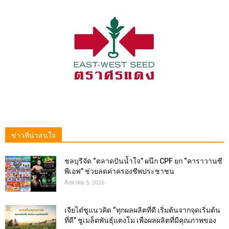
ข่าวที่น่าสนใจ
ชลบุรีจัด “ตลาดปันน้ำใจ” ผนึก CPF ยก “คาราวานซี
พีเอฟ” ช่วยลดค่าครองชีพประชาชน
สิงหาคม 5, 2026
เจียไต๋ชูแนวคิด “ทุกผลผลิตที่ดี เริ่มต้นจากจุดเริ่มต้น
ที่ดี” ชูเมล็ดพันธุ์แตงโม เพื่อผลผลิตที่มีคุณภาพของ