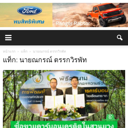
หน้าแรก
แท็ก
นายณกรณ์ ตรรกวิรพัท
แท็ก: นายณกรณ์ ตรรกวิรพัท