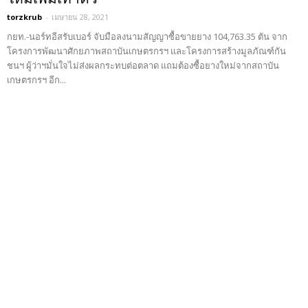
torzkrub
-
เมษายน 28, 2021
กยท.-นอร์ทอีสรับเบอร์ จับมือลงนามสัญญาซื้อขายยาง 104,763.35 ตัน จาก
โครงการพัฒนาศักยภาพสถาบันเกษตรกรฯ และโครงการสร้างมูลภัณฑ์กัน
ชนฯ ผู้ว่าฯมั่นใจไม่ส่งผลกระทบต่อตลาด แถมต้องซื้อยางใหม่จากสถาบัน
เกษตรกรฯ อีก...