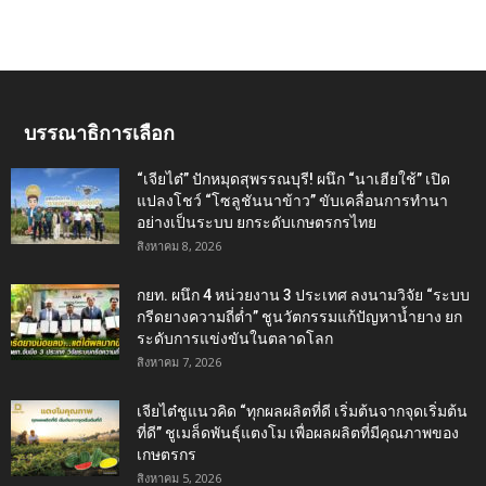
บรรณาธิการเลือก
“เจียไต๋” ปักหมุดสุพรรณบุรี! ผนึก “นาเฮียใช้” เปิด
แปลงโชว์ “โซลูชันนาข้าว” ขับเคลื่อนการทำนา
อย่างเป็นระบบ ยกระดับเกษตรกรไทย
สิงหาคม 8, 2026
กยท. ผนึก 4 หน่วยงาน 3 ประเทศ ลงนามวิจัย “ระบบ
กรีดยางความถี่ต่ำ” ชูนวัตกรรมแก้ปัญหาน้ำยาง ยก
ระดับการแข่งขันในตลาดโลก
สิงหาคม 7, 2026
เจียไต๋ชูแนวคิด “ทุกผลผลิตที่ดี เริ่มต้นจากจุดเริ่มต้น
ที่ดี” ชูเมล็ดพันธุ์แตงโม เพื่อผลผลิตที่มีคุณภาพของ
เกษตรกร
สิงหาคม 5, 2026