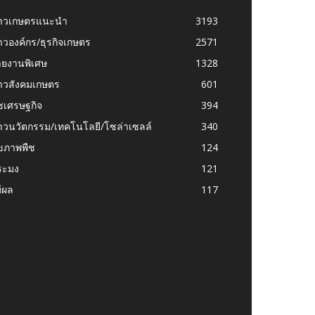
่าวเกษตรแนะนำ
3193
าวองค์กร/ธุรกิจเกษตร
2571
ายงานพิเศษ
1328
่าวสังคมเกษตร
601
ชเศรษฐกิจ
394
าวนวัตกรรม/เทคโนโลยี/โซล่าเซลล์
340
ุขภาพพืช
124
ระมง
121
้ผล
117