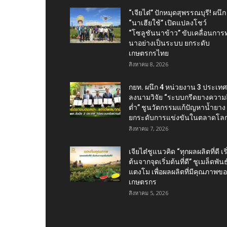
“เจียไต๋” ปักหมุดสุพรรณบุรี! ผนึก
“นาเฮียใช้” เปิดแปลงโชว์
“โซลูชันนาข้าว” ขับเคลื่อนการ
นาอย่างเป็นระบบ ยกระดับ
เกษตรกรไทย
สิงหาคม 8, 2026
กยท. ผนึก 4 หน่วยงาน 3 ประเทศ
ลงนามวิจัย “ระบบกรีดยางความถี
ต่ำ” ชูนวัตกรรมแก้ปัญหาน้ำยาง
ยกระดับการแข่งขันในตลาดโล
สิงหาคม 7, 2026
เจียไต๋ชูแนวคิด “ทุกผลผลิตที่ดี เริ
ต้นจากจุดเริ่มต้นที่ดี” ชูเมล็ดพันธุ
แตงโม เพื่อผลผลิตที่มีคุณภาพข
เกษตรกร
สิงหาคม 5, 2026