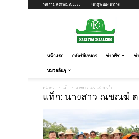
วันเสาร์, สิงหาคม 8, 2026
เข้าสู่ระบบ/เข้าร่วม
เกษตร
ก้าว
ไกล
หน้าแรก
กษัตริย์เกษตร
ข่าวพืช
ข่
หมวดอื่นๆ
หน้าแรก
แท็ก
นางสาว ณชณฆ์ ตรงใจ
แท็ก: นางสาว ณชณฆ์ ต