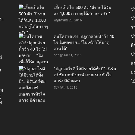
เลี้ยงเป็ดไข่ 500 ตัว “มีรายได้วัน
ข
ละ 1,000 กว่าอยู่ได้สบายๆครับ”
ข่
ทำ
พฤษภาคม 23, 2016
ร
ข
คนโคราชเจ๋ง! ปลูกกล้วยน้ำว้า 40
ไร่ ไม่พอขาย… “ไม่เชื่อก็ให้มาดู
พื
งานได้”‬
ข่
กรกฎาคม 11, 2016
่
ส
“ปลูกอะไรดี ให้มีรายได้ทั้งปี”…นิรัน
ก
ป
ดร์ชัย เกษบึงกาฬ เกษตรกรหัวใจ
แกร่ง มีคำตอบ
ไม
สิงหาคม 1, 2016
่ม
์
อง