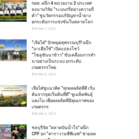
กยท. ผนึก 4 หน่วยงาน 3 ประเทศ
ลงนามวิจัย “ระบบกรีดยางความถี่
ต่ำ” ชูนวัตกรรมแก้ปัญหาน้ำยาง
ยกระดับการแข่งขันในตลาดโลก
สิงหาคม 7, 2026
“เจียไต๋” ปักหมุดสุพรรณบุรี! ผนึก
“นาเฮียใช้” เปิดแปลงโชว์
“โซลูชันนาข้าว” ขับเคลื่อนการทำ
นาอย่างเป็นระบบ ยกระดับ
เกษตรกรไทย
สิงหาคม 8, 2026
เจียไต๋ชูแนวคิด “ทุกผลผลิตที่ดี เริ่ม
ต้นจากจุดเริ่มต้นที่ดี” ชูเมล็ดพันธุ์
แตงโม เพื่อผลผลิตที่มีคุณภาพของ
เกษตรกร
สิงหาคม 5, 2026
ชลบุรีจัด “ตลาดปันน้ำใจ” ผนึก
CPF ยก “คาราวานซีพีเอฟ” ช่วยลด