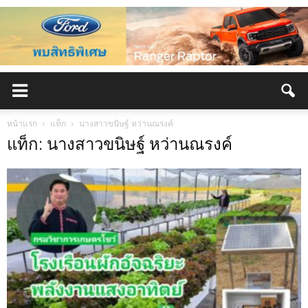
หน้าแรก
แท็ก
นางสาวขนิษฐ์ หว่านณรงค์
แท็ก: นางสาวขนิษฐ์ หว่านณรงค์