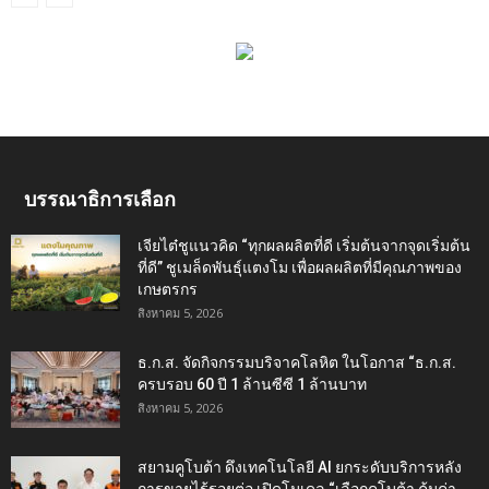
บรรณาธิการเลือก
เจียไต๋ชูแนวคิด “ทุกผลผลิตที่ดี เริ่มต้นจากจุดเริ่มต้น
ที่ดี” ชูเมล็ดพันธุ์แตงโม เพื่อผลผลิตที่มีคุณภาพของ
เกษตรกร
สิงหาคม 5, 2026
ธ.ก.ส. จัดกิจกรรมบริจาคโลหิต ในโอกาส “ธ.ก.ส.
ครบรอบ 60 ปี 1 ล้านซีซี 1 ล้านบาท
สิงหาคม 5, 2026
สยามคูโบต้า ดึงเทคโนโลยี AI ยกระดับบริการหลัง