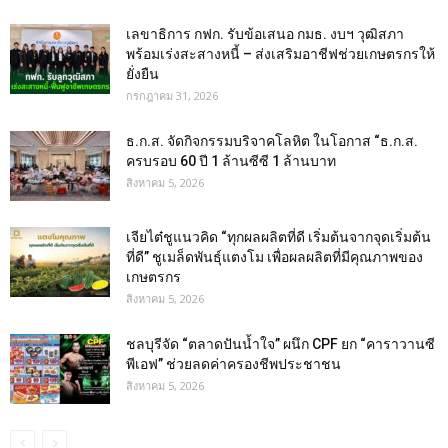
เลขาธิการ กฟก. รับข้อเสนอ กมธ. งบฯ วุฒิสภา
พร้อมเร่งสะสางหนี้ – ส่งเสริมอาชีฟช่วยเกษตรกรให้
ยั่งยืน
กรกฎาคม 31, 2026
ธ.ก.ส. จัดกิจกรรมบริจาคโลหิต ในโอกาส “ธ.ก.ส.
ครบรอบ 60 ปี 1 ล้านซีซี 1 ล้านบาท
สิงหาคม 5, 2026
เจียไต๋ชูแนวคิด “ทุกผลผลิตที่ดี เริ่มต้นจากจุดเริ่มต้น
ที่ดี” ชูเมล็ดพันธุ์แตงโม เพื่อผลผลิตที่มีคุณภาพของ
เกษตรกร
สิงหาคม 5, 2026
ชลบุรีจัด “ตลาดปันน้ำใจ” ผนึก CPF ยก “คาราวานซี
พีเอฟ” ช่วยลดค่าครองชีพประชาชน
สิงหาคม 5, 2026