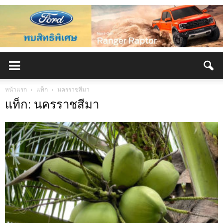
หน้าแรก
แท็ก
นครราชสีมา
แท็ก: นครราชสีมา