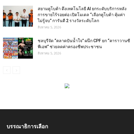
สยามคูโบต้า ดึงเทคโนโลยี AI ยกระดับบริการหลัง
การขายไร้รอยต่อ เปิดโมเดล “เลือกคูโบต้า คุ้มค่า
ไม่รู้จบ” การันตี 2 รางวัลระดับโลก
สิงหาคม 5, 2026
ชลบุรีจัด “ตลาดปันน้ำใจ” ผนึก CPF ยก “คาราวานซี
พีเอฟ” ช่วยลดค่าครองชีพประชาชน
สิงหาคม 5, 2026
บรรณาธิการเลือก