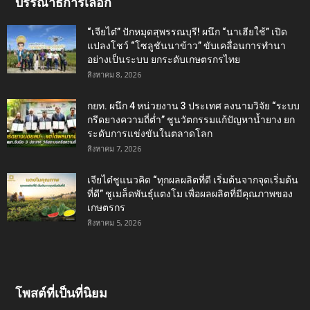
บรรณาธิการเลือก
“เจียไต๋” ปักหมุดสุพรรณบุรี! ผนึก “นาเฮียใช้” เปิด
แปลงโชว์ “โซลูชันนาข้าว” ขับเคลื่อนการทำนา
อย่างเป็นระบบ ยกระดับเกษตรกรไทย
สิงหาคม 8, 2026
กยท. ผนึก 4 หน่วยงาน 3 ประเทศ ลงนามวิจัย “ระบบ
กรีดยางความถี่ต่ำ” ชูนวัตกรรมแก้ปัญหาน้ำยาง ยก
ระดับการแข่งขันในตลาดโลก
สิงหาคม 7, 2026
เจียไต๋ชูแนวคิด “ทุกผลผลิตที่ดี เริ่มต้นจากจุดเริ่มต้น
ที่ดี” ชูเมล็ดพันธุ์แตงโม เพื่อผลผลิตที่มีคุณภาพของ
เกษตรกร
สิงหาคม 5, 2026
โพสต์ที่เป็นที่นิยม