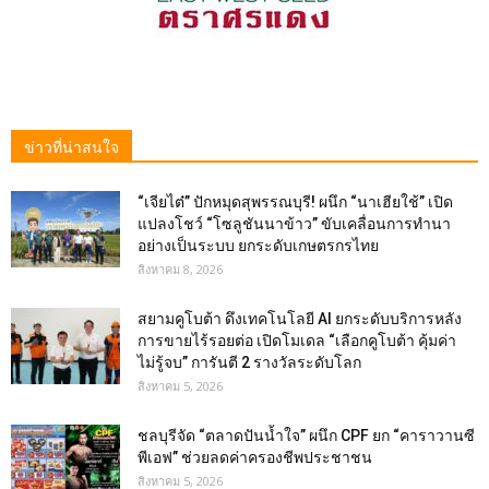
ข่าวที่น่าสนใจ
“เจียไต๋” ปักหมุดสุพรรณบุรี! ผนึก “นาเฮียใช้” เปิด
แปลงโชว์ “โซลูชันนาข้าว” ขับเคลื่อนการทำนา
อย่างเป็นระบบ ยกระดับเกษตรกรไทย
สิงหาคม 8, 2026
สยามคูโบต้า ดึงเทคโนโลยี AI ยกระดับบริการหลัง
การขายไร้รอยต่อ เปิดโมเดล “เลือกคูโบต้า คุ้มค่า
ไม่รู้จบ” การันตี 2 รางวัลระดับโลก
สิงหาคม 5, 2026
ชลบุรีจัด “ตลาดปันน้ำใจ” ผนึก CPF ยก “คาราวานซี
พีเอฟ” ช่วยลดค่าครองชีพประชาชน
สิงหาคม 5, 2026