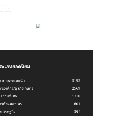
ระเภทยอดนิยม
่าวเกษตรแนะนำ
3192
าวองค์กร/ธุรกิจเกษตร
2569
ายงานพิเศษ
1328
่าวสังคมเกษตร
601
ชเศรษฐกิจ
394