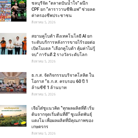
ชลบุรีจัด “ตลาดปันน้ำใจ” ผนึก
CPF ยก “คาราวานซีพีเอฟ” ช่วยลด
ค่าครองชีพประชาชน
สิงหาคม 5, 2026
สยามคูโบต้า ดึงเทคโนโลยี AI ยก
ระดับบริการหลังการขายไร้รอยต่อ
เปิดโมเดล “เลือกคูโบต้า คุ้มค่าไม่รู้
จบ” การันตี 2 รางวัลระดับโลก
สิงหาคม 5, 2026
ธ.ก.ส. จัดกิจกรรมบริจาคโลหิต ใน
โอกาส “ธ.ก.ส. ครบรอบ 60 ปี 1
ล้านซีซี 1 ล้านบาท
สิงหาคม 5, 2026
เจียไต๋ชูแนวคิด “ทุกผลผลิตที่ดี เริ่ม
ต้นจากจุดเริ่มต้นที่ดี” ชูเมล็ดพันธุ์
แตงโม เพื่อผลผลิตที่มีคุณภาพของ
เกษตรกร
สิงหาคม 5, 2026