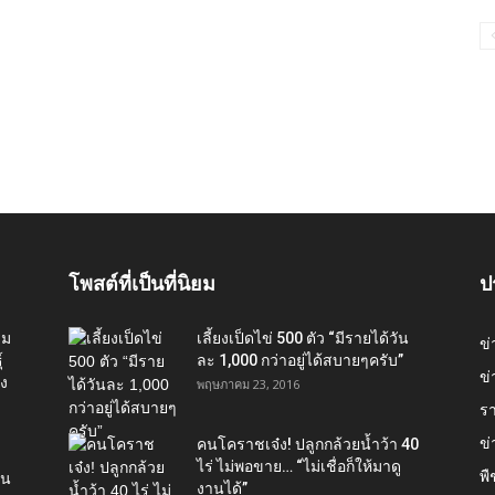
โพสต์ที่เป็นที่นิยม
ป
่ม
เลี้ยงเป็ดไข่ 500 ตัว “มีรายได้วัน
ข
์
ละ 1,000 กว่าอยู่ได้สบายๆครับ”
ข่
อง
พฤษภาคม 23, 2016
ร
ข
คนโคราชเจ๋ง! ปลูกกล้วยน้ำว้า 40
ไร่ ไม่พอขาย… “ไม่เชื่อก็ให้มาดู
พื
ใน
งานได้”‬