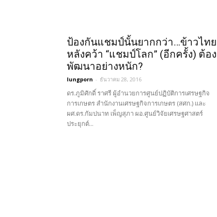
ป้องกันแชมป์นั้นยากกว่า…ข้าวไทย
หลังคว้า “แชมป์โลก” (อีกครั้ง) ต้อง
พัฒนาอย่างหนัก?
lungporn
-
ธันวาคม 28, 2016
ดร.ภูมิศักดิ์ ราศรี ผู้อำนวยการศูนย์ปฏิบัติการเศรษฐกิจ
การเกษตร สำนักงานเศรษฐกิจการเกษตร (สศก.) และ
ผศ.ดร.กัมปนาท เพ็ญสุภา ผอ.ศูนย์วิจัยเศรษฐศาสตร์
ประยุกต์...