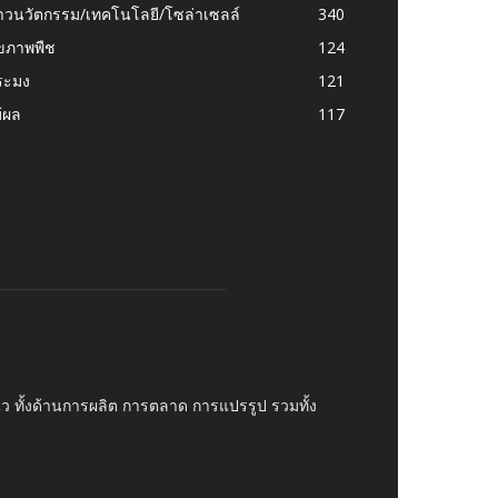
าวนวัตกรรม/เทคโนโลยี/โซล่าเซลล์
340
ุขภาพพืช
124
ระมง
121
้ผล
117
บไว ทั้งด้านการผลิต การตลาด การแปรรูป รวมทั้ง