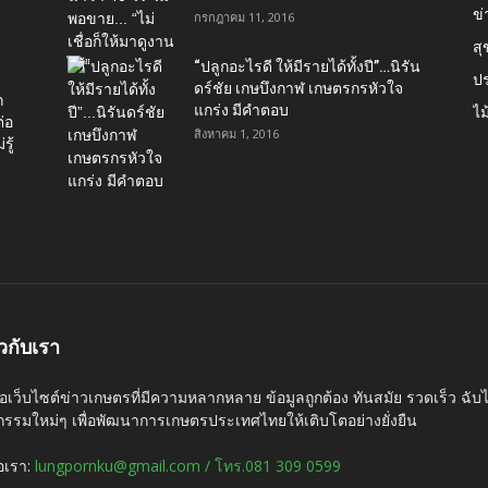
ข่
กรกฎาคม 11, 2016
ส
“ปลูกอะไรดี ให้มีรายได้ทั้งปี”…นิรัน
ป
ดร์ชัย เกษบึงกาฬ เกษตรกรหัวใจ
ก
แกร่ง มีคำตอบ
ไม
่อ
สิงหาคม 1, 2016
รู้
ยวกับเรา
ือเว็บไซต์ข่าวเกษตรที่มีความหลากหลาย ข้อมูลถูกต้อง ทันสมัย รวดเร็ว ฉั
กรรมใหม่ๆ เพื่อพัฒนาการเกษตรประเทศไทยให้เติบโตอย่างยั่งยืน
่อเรา:
lungpornku@gmail.com / โทร.081 309 0599