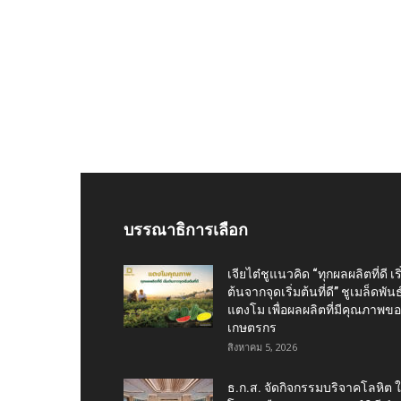
บรรณาธิการเลือก
เจียไต๋ชูแนวคิด “ทุกผลผลิตที่ดี เริ
ต้นจากจุดเริ่มต้นที่ดี” ชูเมล็ดพันธุ
แตงโม เพื่อผลผลิตที่มีคุณภาพข
เกษตรกร
สิงหาคม 5, 2026
ธ.ก.ส. จัดกิจกรรมบริจาคโลหิต 