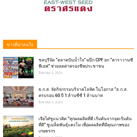
ข่าวที่น่าสนใจ
ชลบุรีจัด “ตลาดปันน้ำใจ” ผนึก CPF ยก “คาราวานซี
พีเอฟ” ช่วยลดค่าครองชีพประชาชน
สิงหาคม 5, 2026
ธ.ก.ส. จัดกิจกรรมบริจาคโลหิต ในโอกาส “ธ.ก.ส.
ครบรอบ 60 ปี 1 ล้านซีซี 1 ล้านบาท
สิงหาคม 5, 2026
เจียไต๋ชูแนวคิด “ทุกผลผลิตที่ดี เริ่มต้นจากจุดเริ่มต้น
ที่ดี” ชูเมล็ดพันธุ์แตงโม เพื่อผลผลิตที่มีคุณภาพของ
เกษตรกร