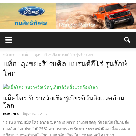
หน้าแรก
แท็ก
ถุงขยะรีไซเคิล แบรนด์ฮีโร่ รุ่นรักษ์โลก
แท็ก: ถุงขยะรีไซเคิล แบรนด์ฮีโร่ รุ่นรักษ์
โลก
แม็คโคร รับรางวัลเชิดชูเกียรติวันสิ่งแวดล้อม
โลก
torzkrub
-
มิถุนายน 6, 2019
บริษัท สยามแม็คโคร จำกัด (มหาชน) เข้ารับรางวัลเชิดชูเกียรติเนื่องในวันสิ่ง
แวดล้อมโลกประจำปี 2562 จากกระทรวงทรัพยากรธรรมชาติและสิ่งแวดล้อม
พร้อมประกาศเดินหน้าโรดแมปองค์กรรักษ์โลก รุกต่อยอดโครงการ...