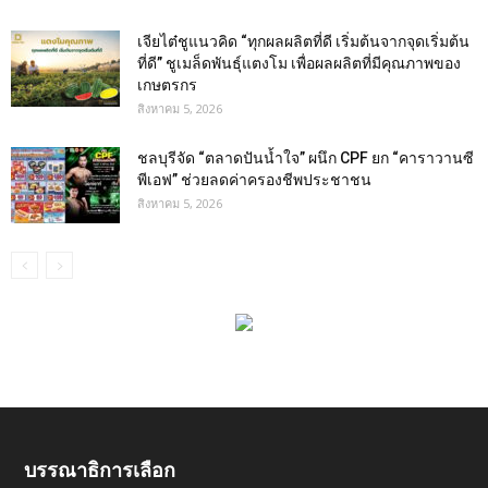
เจียไต๋ชูแนวคิด “ทุกผลผลิตที่ดี เริ่มต้นจากจุดเริ่มต้น
ที่ดี” ชูเมล็ดพันธุ์แตงโม เพื่อผลผลิตที่มีคุณภาพของ
เกษตรกร
สิงหาคม 5, 2026
ชลบุรีจัด “ตลาดปันน้ำใจ” ผนึก CPF ยก “คาราวานซี
พีเอฟ” ช่วยลดค่าครองชีพประชาชน
สิงหาคม 5, 2026
บรรณาธิการเลือก