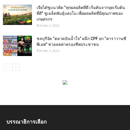
เจียไต๋ชูแนวคิด “ทุกผลผลิตที่ดี เริ่มต้นจากจุดเริ่มต้น
ที่ดี” ชูเมล็ดพันธุ์แตงโม เพื่อผลผลิตที่มีคุณภาพของ
เกษตรกร
สิงหาคม 5, 2026
ชลบุรีจัด “ตลาดปันน้ำใจ” ผนึก CPF ยก “คาราวานซี
พีเอฟ” ช่วยลดค่าครองชีพประชาชน
สิงหาคม 5, 2026
บรรณาธิการเลือก