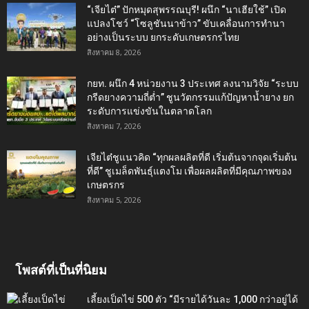
“เจียไต๋” ปักหมุดสุพรรณบุรี! ผนึก “นาเฮียใช้” เปิด
แปลงโชว์ “โซลูชันนาข้าว” ขับเคลื่อนการทำนา
อย่างเป็นระบบ ยกระดับเกษตรกรไทย
สิงหาคม 8, 2026
กยท. ผนึก 4 หน่วยงาน 3 ประเทศ ลงนามวิจัย “ระบบ
กรีดยางความถี่ต่ำ” ชูนวัตกรรมแก้ปัญหาน้ำยาง ยก
ระดับการแข่งขันในตลาดโลก
สิงหาคม 7, 2026
เจียไต๋ชูแนวคิด “ทุกผลผลิตที่ดี เริ่มต้นจากจุดเริ่มต้น
ที่ดี” ชูเมล็ดพันธุ์แตงโม เพื่อผลผลิตที่มีคุณภาพของ
เกษตรกร
สิงหาคม 5, 2026
โพสต์ที่เป็นที่นิยม
เลี้ยงเป็ดไข่ 500 ตัว “มีรายได้วันละ 1,000 กว่าอยู่ได้