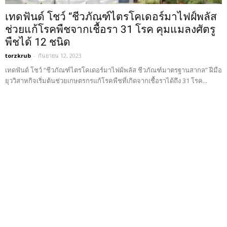
เทดฟันด์ โชว์ “ชีวภัณฑ์ไตรโคเดอร์มาไฟฝ์พลัส
ช่วยแก้โรคพืชจากเชื้อรา 31 โรค คุมแมลงศัตรู
พืชได้ 12 ชนิด
torzkrub
-
กันยายน 12, 2023
เทดฟันด์ โชว์ “ชีวภัณฑ์ไตรโคเดอร์มาไฟฝ์พลัส ชีวภัณฑ์มาตรฐานสากล” ฝีมือ
ยุววิสาหกิจเริ่มต้นช่วยเกษตรกรแก้โรคพืชที่เกิดจากเชื้อราได้ถึง 31 โรค...