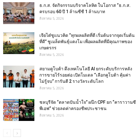
ธ.ก.ส. จัดกิจกรรมบริจาคโลหิต ในโอกาส “ธ.ก.ส.
ครบรอบ 60 ปี 1 ล้านซีซี 1 ล้านบาท
สิงหาคม 5, 2026
เจียไต๋ชูแนวคิด “ทุกผลผลิตที่ดี เริ่มต้นจากจุดเริ่มต้น
ที่ดี” ชูเมล็ดพันธุ์แตงโม เพื่อผลผลิตที่มีคุณภาพของ
เกษตรกร
สิงหาคม 5, 2026
สยามคูโบต้า ดึงเทคโนโลยี AI ยกระดับบริการหลัง
การขายไร้รอยต่อ เปิดโมเดล “เลือกคูโบต้า คุ้มค่า
ไม่รู้จบ” การันตี 2 รางวัลระดับโลก
สิงหาคม 5, 2026
ชลบุรีจัด “ตลาดปันน้ำใจ” ผนึก CPF ยก “คาราวานซี
พีเอฟ” ช่วยลดค่าครองชีพประชาชน
สิงหาคม 5, 2026