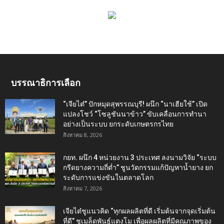
บรรณาธิการเลือก
“เจียไต๋” ปักหมุดสุพรรณบุรี! ผนึก “นาเฮียใช้” เปิด
แปลงโชว์ “โซลูชันนาข้าว” ขับเคลื่อนการทำนา
อย่างเป็นระบบ ยกระดับเกษตรกรไทย
สิงหาคม 8, 2026
กยท. ผนึก 4 หน่วยงาน 3 ประเทศ ลงนามวิจัย “ระบบ
กรีดยางความถี่ต่ำ” ชูนวัตกรรมแก้ปัญหาน้ำยาง ยก
ระดับการแข่งขันในตลาดโลก
สิงหาคม 7, 2026
เจียไต๋ชูแนวคิด “ทุกผลผลิตที่ดี เริ่มต้นจากจุดเริ่มต้น
ที่ดี” ชูเมล็ดพันธุ์แตงโม เพื่อผลผลิตที่มีคุณภาพของ