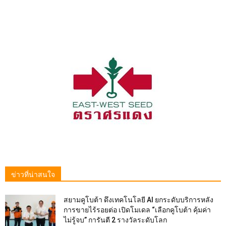
ข่าวที่น่าสนใจ
สยามคูโบต้า ดึงเทคโนโลยี AI ยกระดับบริการหลัง
การขายไร้รอยต่อ เปิดโมเดล “เลือกคูโบต้า คุ้มค่า
ไม่รู้จบ” การันตี 2 รางวัลระดับโลก