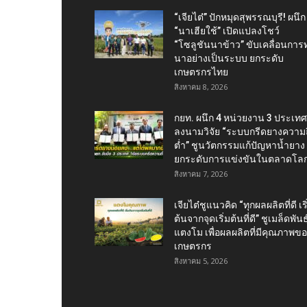
“เจียไต๋” ปักหมุดสุพรรณบุรี! ผนึก
“นาเฮียใช้” เปิดแปลงโชว์
“โซลูชันนาข้าว” ขับเคลื่อนการ
นาอย่างเป็นระบบ ยกระดับ
เกษตรกรไทย
สิงหาคม 8, 2026
กยท. ผนึก 4 หน่วยงาน 3 ประเทศ
ลงนามวิจัย “ระบบกรีดยางความถี
ต่ำ” ชูนวัตกรรมแก้ปัญหาน้ำยาง
ยกระดับการแข่งขันในตลาดโล
สิงหาคม 7, 2026
เจียไต๋ชูแนวคิด “ทุกผลผลิตที่ดี เริ
ต้นจากจุดเริ่มต้นที่ดี” ชูเมล็ดพันธุ
แตงโม เพื่อผลผลิตที่มีคุณภาพข
เกษตรกร
สิงหาคม 5, 2026