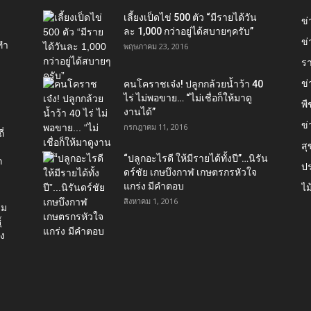
เลี้ยงเป็ดไข่ 500 ตัว “มีรายได้วัน
ข
ละ 1,000 กว่าอยู่ได้สบายๆครับ”
ข่
ทำ
พฤษภาคม 23, 2016
ร
ข
คนโคราชเจ๋ง! ปลูกกล้วยน้ำว้า 40
ไร่ ไม่พอขาย… “ไม่เชื่อก็ให้มาดู
พื
งานได้”‬
ข่
กรกฎาคม 11, 2016
่
ส
“ปลูกอะไรดี ให้มีรายได้ทั้งปี”…นิรัน
ก
ป
ดร์ชัย เกษบึงกาฬ เกษตรกรหัวใจ
แกร่ง มีคำตอบ
ไม
สิงหาคม 1, 2016
่ม
์
อง