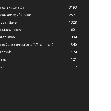
่าวเกษตรแนะนำ
3193
าวองค์กร/ธุรกิจเกษตร
2571
ายงานพิเศษ
1328
่าวสังคมเกษตร
601
ชเศรษฐกิจ
394
าวนวัตกรรม/เทคโนโลยี/โซล่าเซลล์
340
ุขภาพพืช
124
ระมง
121
้ผล
117