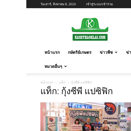
วันเสาร์, สิงหาคม 8, 2026
เข้าสู่ระบบ/เข้าร่วม
เกษตร
ก้าว
ไกล
หน้าแรก
กษัตริย์เกษตร
ข่าวพืช
ข่
หมวดอื่นๆ
หน้าแรก
แท็ก
กุ้งซีพี แปซิฟิก
แท็ก: กุ้งซีพี แปซิฟิก