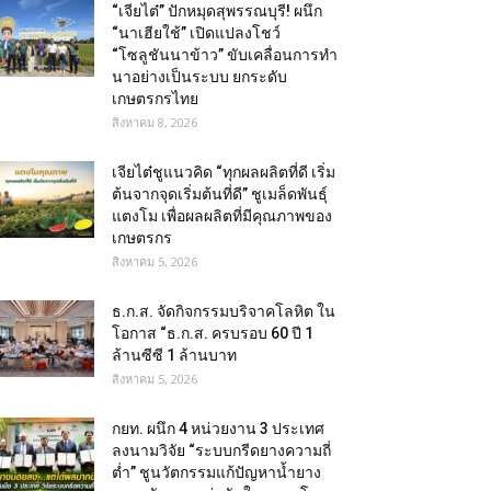
“เจียไต๋” ปักหมุดสุพรรณบุรี! ผนึก
“นาเฮียใช้” เปิดแปลงโชว์
“โซลูชันนาข้าว” ขับเคลื่อนการทำ
นาอย่างเป็นระบบ ยกระดับ
เกษตรกรไทย
สิงหาคม 8, 2026
เจียไต๋ชูแนวคิด “ทุกผลผลิตที่ดี เริ่ม
ต้นจากจุดเริ่มต้นที่ดี” ชูเมล็ดพันธุ์
แตงโม เพื่อผลผลิตที่มีคุณภาพของ
เกษตรกร
สิงหาคม 5, 2026
ธ.ก.ส. จัดกิจกรรมบริจาคโลหิต ใน
โอกาส “ธ.ก.ส. ครบรอบ 60 ปี 1
ล้านซีซี 1 ล้านบาท
สิงหาคม 5, 2026
กยท. ผนึก 4 หน่วยงาน 3 ประเทศ
ลงนามวิจัย “ระบบกรีดยางความถี่
ต่ำ” ชูนวัตกรรมแก้ปัญหาน้ำยาง