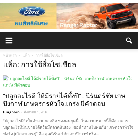
หน้าแรก
แท็ก
การใช้สื่อโซเชียล
แท็ก: การใช้สื่อโซเชียล
“ปลูกอะไรดี ให้มีรายได้ทั้งปี”…นิรันดร์ชัย เกษ
บึงกาฬ เกษตรกรหัวใจแกร่ง มีคำตอบ
lungporn
-
สิงหาคม 1, 2016
“ปลูกอะไรดี” เป็นคำถามยอดฮิต ของคนยุคนี้...ในความหมายนี้ก็คือว่าควร
ปลูกอะไรที่มันขายได้หรือมีตลาดนั่นเอง...ขอนำท่านไปพบกับ “เกษตรกรหัวใจ
ฟอร์ด (เกิดมาแกร่ง)” คือ คุณนิรันดร์ชัย เกษบึงกาฬ หรือ...