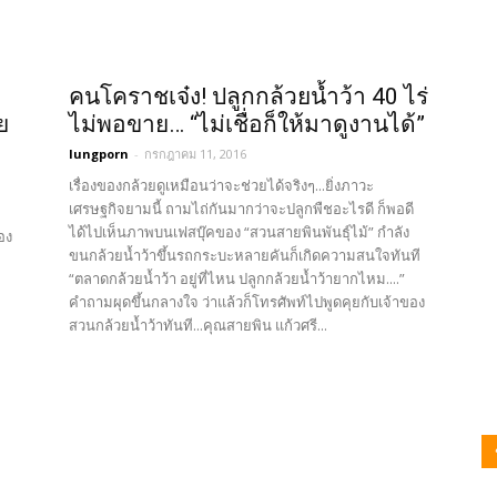
คนโคราชเจ๋ง! ปลูกกล้วยน้ำว้า 40 ไร่
ย
ไม่พอขาย… “ไม่เชื่อก็ให้มาดูงานได้”‬
lungporn
-
กรกฎาคม 11, 2016
เรื่องของกล้วยดูเหมือนว่าจะช่วยได้จริงๆ...ยิ่งภาวะ
เศรษฐกิจยามนี้ ถามไถ่กันมากว่าจะปลูกพืชอะไรดี ก็พอดี
ได้ไปเห็นภาพบนเฟสบุ๊คของ “สวนสายพินพันธุ์ไม้” กำลัง
อง
ขนกล้วยน้ำว้าขึ้นรถกระบะหลายคันก็เกิดความสนใจทันที
“ตลาดกล้วยน้ำว้า อยู่ที่ไหน ปลูกกล้วยน้ำว้ายากไหม....”
คำถามผุดขึ้นกลางใจ ว่าแล้วก็โทรศัพท์ไปพูดคุยกับเจ้าของ
สวนกล้วยน้ำว้าทันที...คุณสายพิน แก้วศรี...