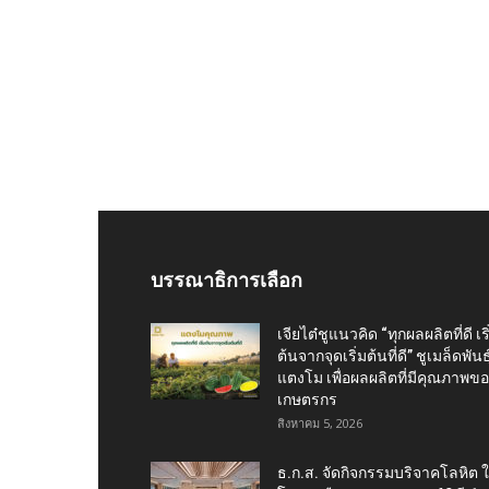
บรรณาธิการเลือก
เจียไต๋ชูแนวคิด “ทุกผลผลิตที่ดี เริ
ต้นจากจุดเริ่มต้นที่ดี” ชูเมล็ดพันธุ
แตงโม เพื่อผลผลิตที่มีคุณภาพข
เกษตรกร
สิงหาคม 5, 2026
ธ.ก.ส. จัดกิจกรรมบริจาคโลหิต 