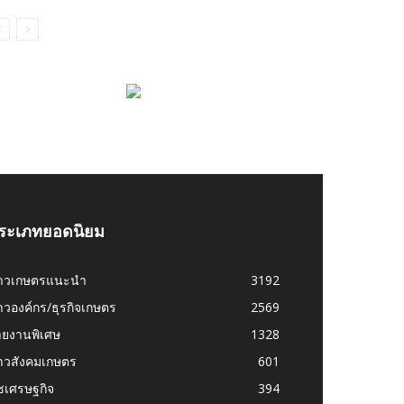
ระเภทยอดนิยม
่าวเกษตรแนะนำ
3192
าวองค์กร/ธุรกิจเกษตร
2569
ายงานพิเศษ
1328
่าวสังคมเกษตร
601
ชเศรษฐกิจ
394