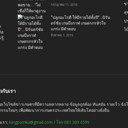
ข่
กรกฎาคม 11, 2016
ส
“ปลูกอะไรดี ให้มีรายได้ทั้งปี”…นิรัน
ป
ดร์ชัย เกษบึงกาฬ เกษตรกรหัวใจ
ก
แกร่ง มีคำตอบ
ไม
่อ
สิงหาคม 1, 2016
รู้
ยวกับเรา
ือเว็บไซต์ข่าวเกษตรที่มีความหลากหลาย ข้อมูลถูกต้อง ทันสมัย รวดเร็ว ฉั
กรรมใหม่ๆ เพื่อพัฒนาการเกษตรประเทศไทยให้เติบโตอย่างยั่งยืน
่อเรา:
lungpornku@gmail.com / โทร.081 309 0599