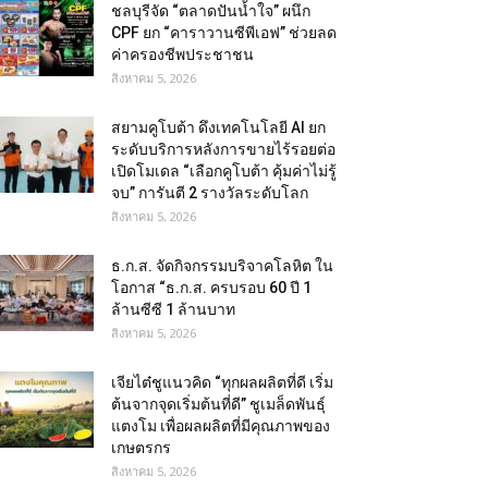
ชลบุรีจัด “ตลาดปันน้ำใจ” ผนึก
CPF ยก “คาราวานซีพีเอฟ” ช่วยลด
ค่าครองชีพประชาชน
สิงหาคม 5, 2026
สยามคูโบต้า ดึงเทคโนโลยี AI ยก
ระดับบริการหลังการขายไร้รอยต่อ
เปิดโมเดล “เลือกคูโบต้า คุ้มค่าไม่รู้
จบ” การันตี 2 รางวัลระดับโลก
สิงหาคม 5, 2026
ธ.ก.ส. จัดกิจกรรมบริจาคโลหิต ใน
โอกาส “ธ.ก.ส. ครบรอบ 60 ปี 1
ล้านซีซี 1 ล้านบาท
สิงหาคม 5, 2026
เจียไต๋ชูแนวคิด “ทุกผลผลิตที่ดี เริ่ม
ต้นจากจุดเริ่มต้นที่ดี” ชูเมล็ดพันธุ์
แตงโม เพื่อผลผลิตที่มีคุณภาพของ
เกษตรกร
สิงหาคม 5, 2026