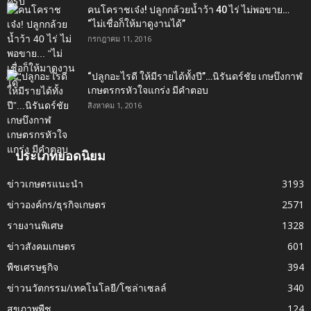
คนโคราชเจ๋ง! ปลูกกล้วยน้ำว้า 40 ไร่ ไม่พอขาย…
“ไม่เชื่อก็ให้มาดูงานได้”‬
กรกฎาคม 11, 2016
“ปลูกอะไรดี ให้มีรายได้ทั้งปี”…นิรันดร์ชัย เกษบึงกาฬ
เกษตรกรหัวใจแกร่ง มีคำตอบ
สิงหาคม 1, 2016
ประเภทยอดนิยม
ข่าวเกษตรแนะนำ
3193
ข่าวองค์กร/ธุรกิจเกษตร
2571
รายงานพิเศษ
1328
ข่าวสังคมเกษตร
601
พืชเศรษฐกิจ
394
ข่าวนวัตกรรม/เทคโนโลยี/โซล่าเซลล์
340
สุขภาพพืช
124