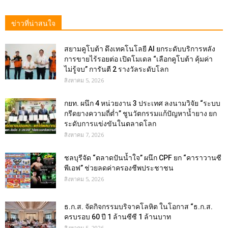
ข่าวที่น่าสนใจ
สยามคูโบต้า ดึงเทคโนโลยี AI ยกระดับบริการหลัง
การขายไร้รอยต่อ เปิดโมเดล “เลือกคูโบต้า คุ้มค่า
ไม่รู้จบ” การันตี 2 รางวัลระดับโลก
สิงหาคม 5, 2026
กยท. ผนึก 4 หน่วยงาน 3 ประเทศ ลงนามวิจัย “ระบบ
กรีดยางความถี่ต่ำ” ชูนวัตกรรมแก้ปัญหาน้ำยาง ยก
ระดับการแข่งขันในตลาดโลก
สิงหาคม 7, 2026
ชลบุรีจัด “ตลาดปันน้ำใจ” ผนึก CPF ยก “คาราวานซี
พีเอฟ” ช่วยลดค่าครองชีพประชาชน
สิงหาคม 5, 2026
ธ.ก.ส. จัดกิจกรรมบริจาคโลหิต ในโอกาส “ธ.ก.ส.
ครบรอบ 60 ปี 1 ล้านซีซี 1 ล้านบาท
สิงหาคม 5, 2026