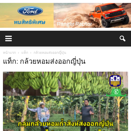
หน้าแรก
แท็ก
กล้วยหอมส่งออกญี่ปุ่น
แท็ก: กล้วยหอมส่งออกญี่ปุ่น