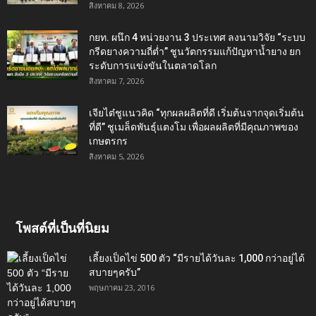
สิงหาคม 8, 2026
กยท. ผนึก 4 หน่วยงาน 3 ประเทศ ลงนามวิจัย “ระบบ
กรีดยางความถี่ต่ำ” ชูนวัตกรรมแก้ปัญหาน้ำยาง ยก
ระดับการแข่งขันในตลาดโลก
สิงหาคม 7, 2026
เจียไต๋ชูแนวคิด “ทุกผลผลิตที่ดี เริ่มต้นจากจุดเริ่มต้น
ที่ดี” ชูเมล็ดพันธุ์แตงโม เพื่อผลผลิตที่มีคุณภาพของ
เกษตรกร
สิงหาคม 5, 2026
โพสต์ที่เป็นที่นิยม
เลี้ยงเป็ดไข่ 500 ตัว “มีรายได้วันละ 1,000 กว่าอยู่ได้
สบายๆครับ”
พฤษภาคม 23, 2016