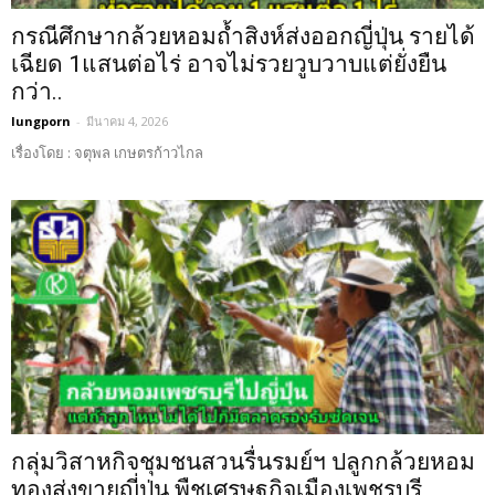
กรณีศึกษากล้วยหอมถ้ำสิงห์ส่งออกญี่ปุ่น รายได้
เฉียด 1แสนต่อไร่ อาจไม่รวยวูบวาบแต่ยั่งยืน
กว่า..
lungporn
-
มีนาคม 4, 2026
เรื่องโดย : จตุพล เกษตรก้าวไกล
กลุ่มวิสาหกิจชุมชนสวนรื่นรมย์ฯ ปลูกกล้วยหอม
ทองส่งขายญี่ปุ่น พืชเศรษฐกิจเมืองเพชรบุรี