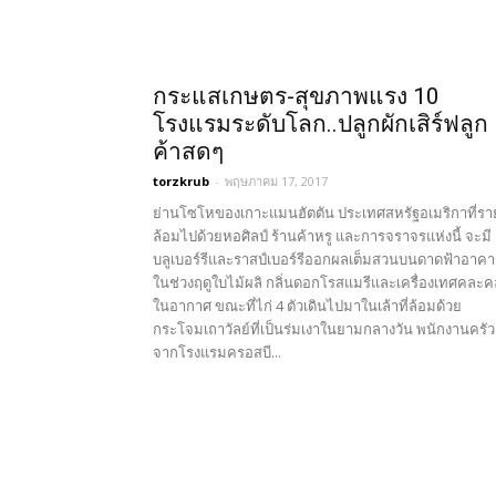
กระแสเกษตร-สุขภาพแรง 10
โรงแรมระดับโลก..ปลูกผักเสิร์ฟลูก
ค้าสดๆ
torzkrub
-
พฤษภาคม 17, 2017
ย่านโซโหของเกาะแมนฮัตตัน ประเทศสหรัฐอเมริกาที่รา
ล้อมไปด้วยหอศิลป์ ร้านค้าหรู และการจราจรแห่งนี้ จะมี
บลูเบอร์รีและราสป์เบอร์รีออกผลเต็มสวนบนดาดฟ้าอาคา
ในช่วงฤดูใบไม้ผลิ กลิ่นดอกโรสแมรีและเครื่องเทศคละคล
ในอากาศ ขณะที่ไก่ 4 ตัวเดินไปมาในเล้าที่ล้อมด้วย
กระโจมเถาวัลย์ที่เป็นร่มเงาในยามกลางวัน พนักงานครัว
จากโรงแรมครอสบี...