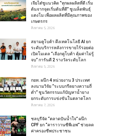
เจียไต๋ชูแนวคิด “ทุกผลผลิตที่ดี เริ่ม
ต้นจากจุดเริ่มต้นที่ดี” ชูเมล็ดพันธุ์
แตงโม เพื่อผลผลิตที่มีคุณภาพของ
เกษตรกร
สิงหาคม 5, 2026
สยามคูโบต้า ดึงเทคโนโลยี AI ยก
ระดับบริการหลังการขายไร้รอยต่อ
เปิดโมเดล “เลือกคูโบต้า คุ้มค่าไม่รู้
จบ” การันตี 2 รางวัลระดับโลก
สิงหาคม 5, 2026
กยท. ผนึก 4 หน่วยงาน 3 ประเทศ
ลงนามวิจัย “ระบบกรีดยางความถี่
ต่ำ” ชูนวัตกรรมแก้ปัญหาน้ำยาง
ยกระดับการแข่งขันในตลาดโลก
สิงหาคม 7, 2026
ชลบุรีจัด “ตลาดปันน้ำใจ” ผนึก
CPF ยก “คาราวานซีพีเอฟ” ช่วยลด
ค่าครองชีพประชาชน