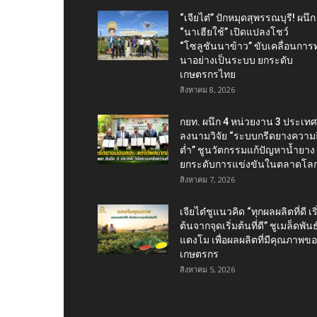
“เจียไต๋” ปักหมุดสุพรรณบุรี! ผนึก
“นาเฮียใช้” เปิดแปลงโชว์
“โซลูชันนาข้าว” ขับเคลื่อนการ
นาอย่างเป็นระบบ ยกระดับ
เกษตรกรไทย
สิงหาคม 8, 2026
กยท. ผนึก 4 หน่วยงาน 3 ประเทศ
ลงนามวิจัย “ระบบกรีดยางความถี
ต่ำ” ชูนวัตกรรมแก้ปัญหาน้ำยาง
ยกระดับการแข่งขันในตลาดโล
สิงหาคม 7, 2026
เจียไต๋ชูแนวคิด “ทุกผลผลิตที่ดี เริ
ต้นจากจุดเริ่มต้นที่ดี” ชูเมล็ดพันธุ
แตงโม เพื่อผลผลิตที่มีคุณภาพข
เกษตรกร
สิงหาคม 5, 2026