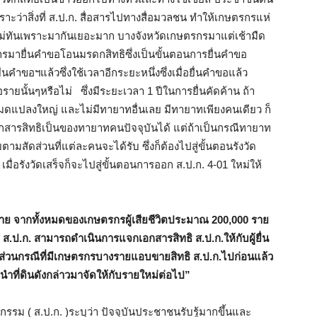
พราะว่าสิ่งที่ ส.ป.ก. สื่อสารไปทางสื่อมวลชน ทำให้เกษตรกรแห่
ไม่ทันเพราะมากันเยอะมาก บางจังหวัดเกษตรกรมาแต่เช้ามืด
การมายื่นคำขอโอนมรดกสิทธิซึ่งเป็นขั้นตอนการยื่นคำขอ
่นคำขอฯแล้วซึ่งใช้เวลาอีกระยะหนึ่งซึ่งเมื่อยื่นคำขอแล้ว
รายนั้นๆหรือไม่ ซึ่งมีระยะเวลา 1 ปีในการยื่นคัดค้าน ถ้า
หมดแปลงใหญ่ และไม่มีทายาทอื่นเลย มีทายาทเพียงคนเดียว ก็
อเอกสารสิทธิเป็นของทายาทคนปัจจุบันได้ แต่ถ้าเป็นกรณีทายาท
สัดส่วนที่แต่ละคนจะได้รับ ซึ่งก็ต้องไปสู่ขั้นตอนรังวัด
 เมื่อรังวัดเสร็จก็จะไปสู่ขั้นตอนการออก ส.ป.ก. 4-01 ใหม่ให้
ราย จากทั้งหมดของเกษตรกรผู้เสียชีวิตประมาณ 200,000 ราย
 ส.ป.ก. สามารถดำเนินการแจกเอกสารสิทธิ ส.ป.ก.ให้กับผู้ยื่น
่วนกรณีที่มีเกษตรกรบางรายแอบขายสิทธิ ส.ป.ก.ไปก่อนแล้ว
จะนำที่ดินดังกล่าวมาจัดให้กับรายใหม่ต่อไป”
รรม ( ส.ป.ก. )ระบุว่า ปัจจุบันประชาชนรับรู้มากขึ้นและ