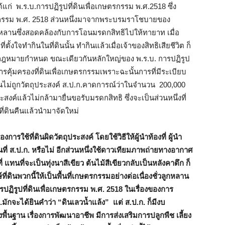
ด้แก่ พ.ร.บ.การปฏิรูปที่ดินเพื่อเกษตรกรรม พ.ศ.2518 ซึ่ง
ตรกรรม พ.ศ. 2518 ส่วนหนึ่งมาจากพระบรมราโชบายของ
ชั่วหลานซึ่งสอดคล้องกับการโอนมรดกสิทธิไปให้ทายาท เมื่อ
ั้งใจทำกินในที่ดินนั้น ทำกินแล้วเมื่อเจ้าของสิทธิเสียชีวิต ก็
กฎหมายกำหนด ขณะเดียวกันหลักใหญ่ของ พ.ร.บ. การปฏิรูป
รคุ้มครองที่ดินเพื่อเกษตรกรรมเพราะฉะนั้นการที่มีระเบียบ
่ดินไม่ถูกวัตถุประสงค์ ส.ป.ก.คาดการณ์ว่าในจำนวน 200,000
ะสงค์แล้วไม่กล้ามายื่นขอรับมรดกสิทธิ ซึ่งจะเป็นส่วนหนึ่งที่
ี่ดินคืนแล้วนำมาจัดใหม่
ารใช้ที่ดินผิดวัตถุประสงค์ โดยใช้วิธีให้ผู้นำท้องที่ ผู้นำ
้นที่ ส.ป.ก. หรือไม่ อีกส่วนหนึ่งใช้ดาวเทียมภาพถ่ายทางอากาศ
 แทนที่จะเป็นทุ่งนาสีเขียว ต้นไม้สีเขียวกลับเป็นหลังคาตึก ก็
ี่ดินพวกนี้ให้เป็นพื้นที่เกษตรกรรมอย่างต่อเนื่องชั่วลูกหลาน
รปฏิรูปที่ดินเพื่อเกษตรกรรม พ.ศ. 2518 ในเรื่องของการ
.มักจะได้ยินคำว่า “ดินเลวน้ำแล้ง” แต่ ส.ป.ก. ก็มีงบ
งพื้นฐาน เรื่องการพัฒนาอาชีพ มีการส่งเสริมการปลูกพืช เลี้ยง