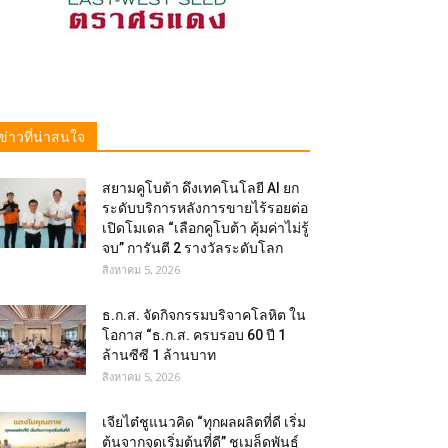
ข่าวที่น่าสนใจ
สยามคูโบต้า ดึงเทคโนโลยี AI ยก
ระดับบริการหลังการขายไร้รอยต่อ
เปิดโมเดล “เลือกคูโบต้า คุ้มค่าไม่รู้
จบ” การันตี 2 รางวัลระดับโลก
สิงหาคม 5, 2026
ธ.ก.ส. จัดกิจกรรมบริจาคโลหิต ใน
โอกาส “ธ.ก.ส. ครบรอบ 60 ปี 1
ล้านซีซี 1 ล้านบาท
สิงหาคม 5, 2026
เจียไต๋ชูแนวคิด “ทุกผลผลิตที่ดี เริ่ม
ต้นจากจุดเริ่มต้นที่ดี” ชูเมล็ดพันธุ์