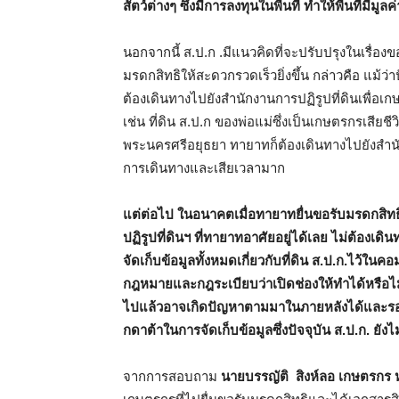
สัตว์ต่างๆ ซึ่งมีการลงทุนในพื้นที่ ทำให้พื้นที่มีมูลค
นอกจากนี้ ส.ป.ก .มีแนวคิดที่จะปรับปรุงในเรื
มรดกสิทธิให้สะดวกรวดเร็วยิ่งขึ้น กล่าวคือ แม้ว
ต้องเดินทางไปยังสำนักงานการปฏิรูปที่ดินเพื่อเกษต
เช่น ที่ดิน ส.ป.ก ของพ่อแม่ซึ่งเป็นเกษตรกรเสียชีวิ
พระนครศรีอยุธยา ทายาทก็ต้องเดินทางไปยังสำนักงาน
การเดินทางและเสียเวลามาก
แต่ต่อไป ในอนาคตเมื่อทายาทยื่นขอรับมรดกสิท
ปฏิรูปที่ดินฯ ที่ทายาทอาศัยอยู่ได้เลย ไม่ต้องเดินทา
จัดเก็บข้อมูลทั้งหมดเกี่ยวกับที่ดิน ส.ป.ก.ไว้ใน
กฎหมายและกฎระเบียบว่าเปิดช่องให้ทำได้หรือไม่
ไปแล้วอาจเกิดปัญหาตามมาในภายหลังได้และรอคว
กดาต้าในการจัดเก็บข้อมูลซึ่งปัจจุบัน ส.ป.ก. ยังไม
จากการสอบถาม
นายบรรญัติ สิงห์ลอ เกษตรกร หม