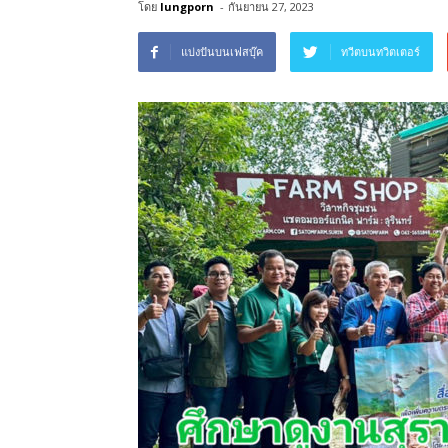
โดย
lungporn
-
กันยายน 27, 2023
แบ่งปันบนเฟสบุ๊ค
ทวีตบนทวิตเตอร์