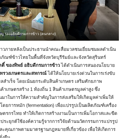
ุญ รองอธิบดีกรมการข้าว (คนกลาง)
่าวภายหลังเป็นประธานนำคณะสื่อมวลชนเยี่ยมชมผลดำเนิน
ณฑ์ข้าวไทยในพื้นที่จังหวัดบุรีรัมย์และจังหวัดสุรินทร์
ติ์ ของทิพย์ อธิบดีกรมการข้าว
​ ได้ดำเนินการสนองนโยบาย
กระทรวงเกษตรและสหกรณ์
ได้ให้นโยบายเร่งด่วนในการเร่งขับ
ลสำเร็จ โดยเน้นยกระดับสินค้าเกษตร เสริมศักยภาพ
้าเกษตรสร้าง 1 ท้องถิ่น 1 สินค้าเกษตรมูลค่าสูง ซึ่ง
มาในการให้ความสำคัญในการส่งเสริมให้เกิดมูลค่าเพิ่มให้
ยการหมัก (fermentation) เพื่อแปรรูปเป็นผลิตภัณฑ์เครื่อง
ับเกษตรกรไทย ทำให้เกิดการสร้างงานเป็นการเพิ่มโอกาสและขีด
ะยุกต์ใช้องค์ความรู้จากการวิจัยด้านนวัตกรรมการแปรรูป
และคุณภาพตามมาตรฐานกฎหมายที่เกี่ยวข้อง เพื่อให้เกิดการ
่งยืน