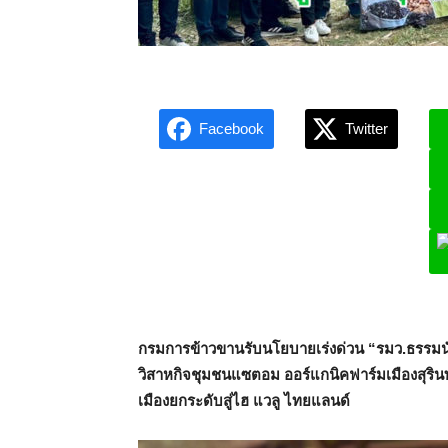
Facebook
Twitter
L
กรมการข้าวขานรับนโยบายเร่งด่วน “รมว.ธรรมนัส” 
วิสาหกิจชุมชนแซตอม ออร์แกนิคฟาร์มเมืองสุริ
เมืองยกระดับสู่ไฮ แวลู ไทยแลนด์