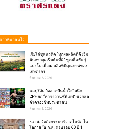
ข่าวที่น่าสนใจ
เจียไต๋ชูแนวคิด “ทุกผลผลิตที่ดี เริ่ม
ต้นจากจุดเริ่มต้นที่ดี” ชูเมล็ดพันธุ์
แตงโม เพื่อผลผลิตที่มีคุณภาพของ
เกษตรกร
สิงหาคม 5, 2026
ชลบุรีจัด “ตลาดปันน้ำใจ” ผนึก
CPF ยก “คาราวานซีพีเอฟ” ช่วยลด
ค่าครองชีพประชาชน
สิงหาคม 5, 2026
ธ.ก.ส. จัดกิจกรรมบริจาคโลหิต ใน
โอกาส “ธ.ก.ส. ครบรอบ 60 ปี 1