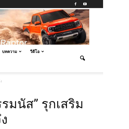
บทความ
วีดีโอ
๋ง
มนัส” รุกเสริม
๋ง