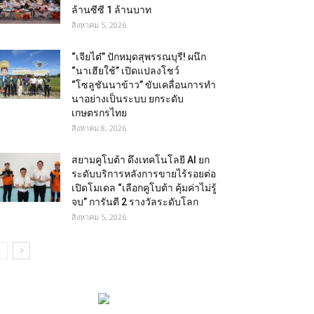
ล้านซีซี 1 ล้านบาท
สิงหาคม 5, 2026
“เจียไต๋” ปักหมุดสุพรรณบุรี! ผนึก
“นาเฮียใช้” เปิดแปลงโชว์
“โซลูชันนาข้าว” ขับเคลื่อนการทำ
นาอย่างเป็นระบบ ยกระดับ
เกษตรกรไทย
สิงหาคม 8, 2026
สยามคูโบต้า ดึงเทคโนโลยี AI ยก
ระดับบริการหลังการขายไร้รอยต่อ
เปิดโมเดล “เลือกคูโบต้า คุ้มค่าไม่รู้
จบ” การันตี 2 รางวัลระดับโลก
สิงหาคม 5, 2026