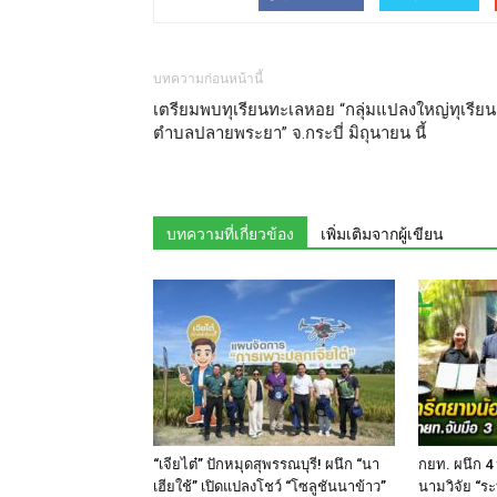
บทความก่อนหน้านี้
เตรียมพบทุเรียนทะเลหอย “กลุ่มแปลงใหญ่ทุเรียน
ตำบลปลายพระยา” จ.กระบี่ มิถุนายน นี้
บทความที่เกี่ยวข้อง
เพิ่มเติมจากผู้เขียน
“เจียไต๋” ปักหมุดสุพรรณบุรี! ผนึก “นา
กยท. ผนึก 4
เฮียใช้” เปิดแปลงโชว์ “โซลูชันนาข้าว”
นามวิจัย “ระ