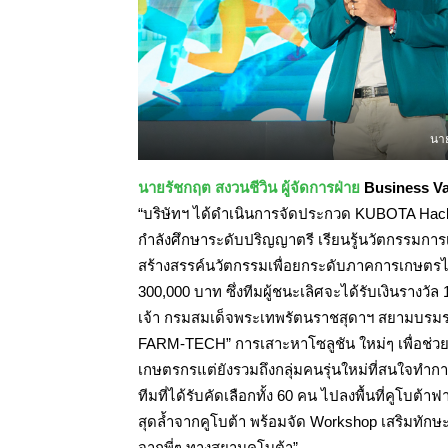
นาย
นายรัชกฤต สงวนชีวิน ผู้จัดการฝ่าย
Business Va
“บริษัทฯ ได้ดำเนินการจัดประกวด KUBOTA Hackatho
กำลังศึกษาระดับปริญญาตรี เรียนรู้นวัตกรรมการ
สร้างสรรค์นวัตกรรมเพื่อยกระดับภาคการเกษตรไทย
300,000 บาท ซึ่งทีมผู้ชนะเลิศจะได้รับเงินราง
เจ้า กรมสมเด็จพระเทพรัตนราชสุดาฯ สยามบรมรา
FARM-TECH” การเสาะหาโซลูชัน ใหม่ๆ เพื่อช่ว
เกษตรกรแต่ยังรวมถึงกลุ่มคนรุ่นใหม่ที่สนใจทำ
ทีมที่ได้รับคัดเลือกทั้ง 60 คน ไปลงพื้นที่คูโบต้
สุดล้ำจากคูโบต้า พร้อมจัด Workshop เสริมทักษ
จากพี่ๆ ทางสยามคูโบต้า”