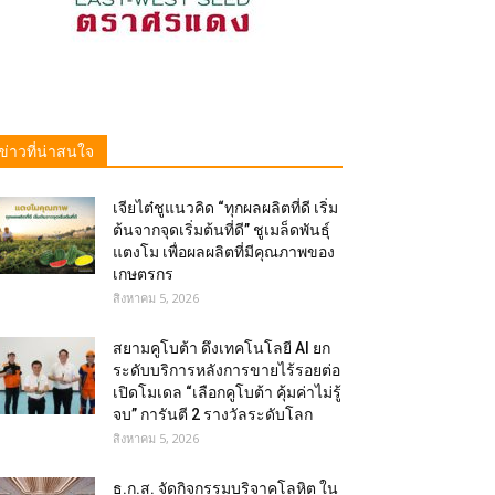
ข่าวที่น่าสนใจ
เจียไต๋ชูแนวคิด “ทุกผลผลิตที่ดี เริ่ม
ต้นจากจุดเริ่มต้นที่ดี” ชูเมล็ดพันธุ์
แตงโม เพื่อผลผลิตที่มีคุณภาพของ
เกษตรกร
สิงหาคม 5, 2026
สยามคูโบต้า ดึงเทคโนโลยี AI ยก
ระดับบริการหลังการขายไร้รอยต่อ
เปิดโมเดล “เลือกคูโบต้า คุ้มค่าไม่รู้
จบ” การันตี 2 รางวัลระดับโลก
สิงหาคม 5, 2026
ธ.ก.ส. จัดกิจกรรมบริจาคโลหิต ใน