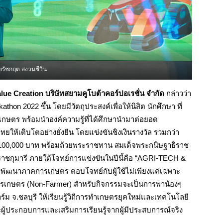
รัชกฤต สงวนชีวิน
lue Creation บริษัทสยามคูโบต้าคอร์ปอเรชั่น
จำกัด
กล่าวว่า
n 2022 ขึ้น โดยมีวัตถุประสงค์เพื่อให้นิสิต นักศึกษา ที่
เกษตร พร้อมนำองค์ความรู้ที่ได้ศึกษานำมาต่อยอด
ให้เติบโตอย่างยั่งยืน โดยแข่งขันชิงเงินรางวัล รวมกว่า
วัล 100,000 บาท พร้อมถ้วยพระราชทาน สมเด็จพระกนิษฐาธิราช
ชกุมารี ภายใต้โจทย์การแข่งขันในปีนี้คือ “AGRI-TECH &
ยพัฒนาภาคการเกษตร ตอบโจทย์กับผู้ใช้ไม่เพียงแค่เฉพาะ
การเกษตร (Non-Farmer) สำหรับกิจกรรมจะเป็นการพาน้องๆ
าฟาร์ม จ.ชลบุรี ให้เรียนรู้วิถีการทำเกษตรยุคใหม่และเทคโนโลยี
ะผู้ประกอบการและเสริมการเรียนรู้จากผู้มีประสบการณ์จริง