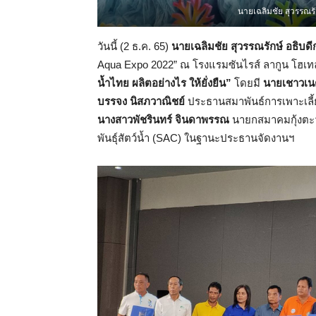
นายเฉลิมชัย สุวรรณร
วันนี้ (2 ธ.ค. 65)
นายเฉลิมชัย สุวรรณรักษ์ อธิบ
Aqua Expo 2022” ณ โรงแรมซันไรส์ ลากูน โฮเท
น้ำไทย ผลิตอย่างไร ให้ยั่งยืน”
โดยมี
นายเชาวเนต
บรรจง นิสภวาณิชย์
ประธานสมาพันธ์การเพาะเลี้ยง
นางสาวพัชรินทร์ จินดาพรรณ
นายกสมาคมกุ้งต
พันธุ์สัตว์น้ำ (SAC) ในฐานะประธานจัดงานฯ