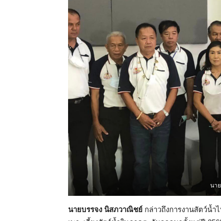
นาย
นายบรรจง นิสภวาณิชย์
กล่าวถึงการงานสัตว์น้ำ