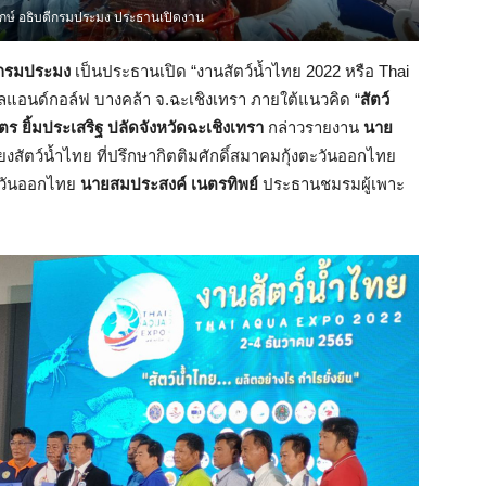
ักษ์ อธิบดีกรมประมง ประธานเปิดงาน
ดีกรมประมง
เป็นประธานเปิด “งานสัตว์น้ำไทย 2022 หรือ Thai
ลแอนด์กอล์ฟ บางคล้า จ.ฉะเชิงเทรา ภายใต้แนวคิด “
สัตว์
ร ยิ้มประเสริฐ ปลัดจังหวัดฉะเชิงเทรา
กล่าวรายงาน
นาย
สัตว์น้ำไทย ที่ปรึกษากิตติมศักดิ์สมาคมกุ้งตะวันออกไทย
ะวันออกไทย
นายสมประสงค์ เนตรทิพย์
ประธานชมรมผู้เพาะ