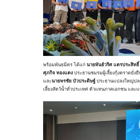
พร้อมพันธมิตร ได้แก่
นายพันธ์วริศ แตรประสิทธิ์
ศุภกิจ ทองแตง
ประธานชมรมผู้เลี้ยงกุ้งตราดยั่งย
และ
นายพรชัย บัวประดิษฐ์
ประธานแปลงใหญ่ปลานิ
เลี้ยงสัตว์น้ำทั่วประเทศ ตัวแทนภาคเอกชน และแข