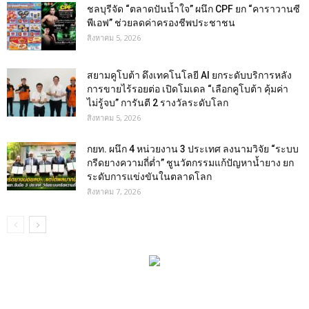
ชลบุรีจัด “ตลาดปันน้ำใจ” ผนึก CPF ยก “คาราวานซี
พีเอฟ” ช่วยลดค่าครองชีพประชาชน
สิงหาคม 5, 2026
สยามคูโบต้า ดึงเทคโนโลยี AI ยกระดับบริการหลัง
การขายไร้รอยต่อ เปิดโมเดล “เลือกคูโบต้า คุ้มค่า
ไม่รู้จบ” การันตี 2 รางวัลระดับโลก
สิงหาคม 5, 2026
กยท. ผนึก 4 หน่วยงาน 3 ประเทศ ลงนามวิจัย “ระบบ
กรีดยางความถี่ต่ำ” ชูนวัตกรรมแก้ปัญหาน้ำยาง ยก
ระดับการแข่งขันในตลาดโลก
สิงหาคม 7, 2026