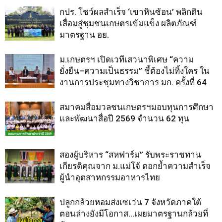
กปร. โชว์ผลสำเร็จ ‘เขาหินซ้อน’ พลิกดิน
เสื่อมสู่ชุมชนเกษตรเข้มแข็ง ผลิตภัณฑ์
มาตรฐาน อย.
ม.เกษตรฯ เปิดเวทีเสวนาพิเศษ “ความ
ยั่งยืน–ความเป็นธรรม” ชี้ต้องไม่ทิ้งใคร ใน
งานการประชุมทางวิชาการ มก. ครั้งที่ 64
สมาคมสื่อมวลชนเกษตรฯมอบทุนการศึกษา
และพัฒนาสื่อปี 2569 จำนวน 62 ทุน
สองผู้บริหาร “สหฟาร์ม” รับพระราชทาน
เกียรติคุณจาก ม.แม่โจ้ ตอกย้ำความสำเร็จ
ผู้นำอุตสาหกรรมอาหารไทย
ปลูกกล้วยหอมส่งเซเว่น 7 จังหวัดภาคใต้
ตอนล่างยังมีโอกาส…เผยมาตรฐานกล้วยที่