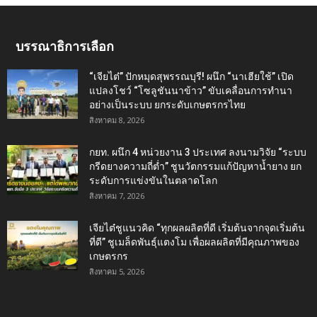
บรรณาธิการเลือก
“เจียไต๋” ปักหมุดสุพรรณบุรี! ผนึก “นาเฮียใช้” เปิด
แปลงโชว์ “โซลูชันนาข้าว” ขับเคลื่อนการทำนา
อย่างเป็นระบบ ยกระดับเกษตรกรไทย
สิงหาคม 8, 2026
กยท. ผนึก 4 หน่วยงาน 3 ประเทศ ลงนามวิจัย “ระบบ
กรีดยางความถี่ต่ำ” ชูนวัตกรรมแก้ปัญหาน้ำยาง ยก
ระดับการแข่งขันในตลาดโลก
สิงหาคม 7, 2026
เจียไต๋ชูแนวคิด “ทุกผลผลิตที่ดี เริ่มต้นจากจุดเริ่มต้น
ที่ดี” ชูเมล็ดพันธุ์แตงโม เพื่อผลผลิตที่มีคุณภาพของ
เกษตรกร
สิงหาคม 5, 2026