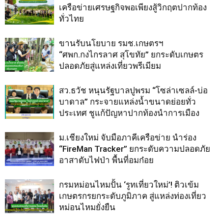
เครือข่ายเศรษฐกิจพอเพียงสู้วิกฤตปากท้อง
ทั่วไทย
ขานรับนโยบาย รมช.เกษตรฯ
“ศพก.กงไกรลาศ สุโขทัย” ยกระดับเกษตร
ปลอดภัยสู่แหล่งเที่ยวพรีเมียม
สว.ธวัช หนุนรัฐบาลปูพรม “โซล่าเซลล์-บ่อ
บาดาล” กระจายแหล่งน้ำขนาดย่อยทั่ว
ประเทศ ชูแก้ปัญหาปากท้องนำการเมือง
ม.เชียงใหม่ จับมือภาคีเครือข่าย นำร่อง
“FireMan Tracker” ยกระดับความปลอดภัย
อาสาดับไฟป่า พื้นที่อมก๋อย
กรมหม่อนไหมปั้น ‘รูทเที่ยวใหม่’! ติวเข้ม
เกษตรกรยกระดับภูมิภาค สู่แหล่งท่องเที่ยว
หม่อนไหมยั่งยืน