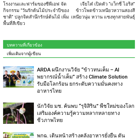
โรงงานและฟาร์มของซีพีเอฟ จัด
เจียไต๋ เปิดตัว “แว็กซี่ ไอริส”
กิจกรรม “วันรักต้นไม้ประจำปีของ
ข้าวโพดข้าวเหนียวหวานสองสี
ชาติ” ปลูกจิตสำนึกรักษ์ต้นไม้ เพิ่ม
เหนียวนุ่ม หวาน แซงทุกสายพันธุ์
พื้นที่สีเขียว
บทความที่เกี่ยวข้อง
เพิ่มเติมจากผู้เขียน
ARDA ผนึกงานวิจัย “ข้าวทนเค็ม – AI
พยากรณ์น้ำเค็ม” สร้าง Climate Solution
รับมือโลกร้อน ยกระดับความมั่นคงทาง
อาหารไทย
นักวิจัย มช. ค้นพบ “รุจิสิริน” พืชใหม่ของโลก
เสริมองค์ความรู้ความหลากหลายทาง
ชีวภาพไทย
พกฉ. เดินหน้าสร้างคลังอาหารยั่งยืน ดัน