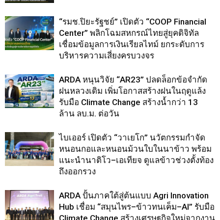
“รมช.ปิยะรัฐชย์” เปิดตัว “COOP Financial
Center” พลิกโฉมสหกรณ์ไทยสู่ยุคดิจิทัล
เชื่อมข้อมูลการเงินเรียลไทม์ ยกระดับการ
บริหารความเสี่ยงครบวงจร
ARDA หนุนวิจัย “AR23” ปลดล็อกข้อจำกัด
ฝนหลวงเดิม เพิ่มโอกาสสร้างฝนในฤดูแล้ง
รับมือ Climate Change สร้างน้ำกว่า 13
ล้าน ลบ.ม. ต่อวัน
ไบเออร์ เปิดตัว “วาเยโก” นวัตกรรมกำจัด
หนอนกอและหนอนม้วนใบในนาข้าว พร้อม
แนะนำนาติโว–เอเทียจ ดูแลข้าวช่วงตั้งท้อง
ถึงออกรวง
ARDA ปั้นภาคใต้สู่ต้นแบบ Agri Innovation
Hub เชื่อม “สมุนไพร–ข้าวทนเค็ม–AI” รับมือ
Climate Change สร้างเศรษฐกิจใหม่จากงาน