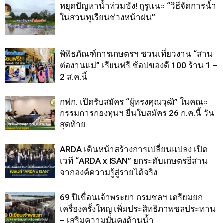
หยุดปัญหาน้ำท่วมขัง! กูรูแนะ “วิธีจัดการน้ำ
ในสวนทุเรียนช่วงหน้าฝน”
พิพิธภัณฑ์การเกษตรฯ ชวนเที่ยวงาน “สาน
ต่องานแม่” เรียนฟรี ช้อปของดี 100 ร้าน 1 –
2 ส.ค.นี้
กฟก. เปิดรับสมัคร “ผู้ทรงคุณวุฒิ” ในคณะ
กรรมการกองทุนฯ ยื่นใบสมัคร 26 ก.ค.นี้ วัน
สุดท้าย
ARDA เดินหน้าสร้างการเปลี่ยนแปลง เปิด
เวที “ARDA x ISAN” ยกระดับเกษตรอีสาน
จากองค์ความรู้สู่รายได้จริง
69 ปีเขื่อนเจ้าพระยา กรมชลฯ เตรียมยก
เครื่องครั้งใหญ่ เพิ่มประสิทธิภาพชลประทาน
– เสริมความมั่นคงด้านน้ำ