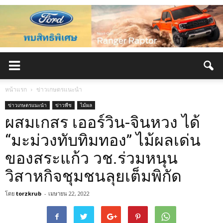
หน้าแรก
ข่าวเกษตรแนะนำ
ข่าวเกษตรแนะนำ
ข่าวพืช
ไม้ผล
ผสมเกสร เออร์วิน-จินหวง ได้
“มะม่วงทับทิมทอง” ไม้ผลเด่น
ของสระแก้ว วช.ร่วมหนุน
วิสาหกิจชุมชนลุยเต็มพิกัด
โดย
torzkrub
-
เมษายน 22, 2022