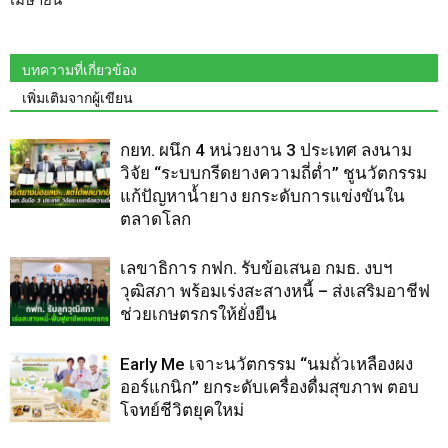
บทความที่เกี่ยวข้อง
เพิ่มเติมจากผู้เขียน
กยท. ผนึก 4 หน่วยงาน 3 ประเทศ ลงนาม
วิจัย “ระบบกรีดยางความถี่ต่ำ” ชูนวัตกรรม
แก้ปัญหาน้ำยาง ยกระดับการแข่งขันใน
ตลาดโลก
เลขาธิการ กฟก. รับข้อเสนอ กมธ. งบฯ
วุฒิสภา พร้อมเร่งสะสางหนี้ – ส่งเสริมอาชีฟ
ช่วยเกษตรกรให้ยั่งยืน
Early Me เจาะนวัตกรรม “นมถั่วเหลืองผง
ออร์แกนิก” ยกระดับเครื่องดื่มสุขภาพ ตอบ
โจทย์ชีวิตยุคใหม่