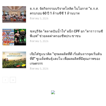
ธ.ก.ส. จัดกิจกรรมบริจาคโลหิต ในโอกาส “ธ.ก.ส.
ครบรอบ 60 ปี 1 ล้านซีซี 1 ล้านบาท
สิงหาคม 5, 2026
ชลบุรีจัด “ตลาดปันน้ำใจ” ผนึก CPF ยก “คาราวานซี
พีเอฟ” ช่วยลดค่าครองชีพประชาชน
สิงหาคม 5, 2026
เจียไต๋ชูแนวคิด “ทุกผลผลิตที่ดี เริ่มต้นจากจุดเริ่มต้น
ที่ดี” ชูเมล็ดพันธุ์แตงโม เพื่อผลผลิตที่มีคุณภาพของ
เกษตรกร
สิงหาคม 5, 2026