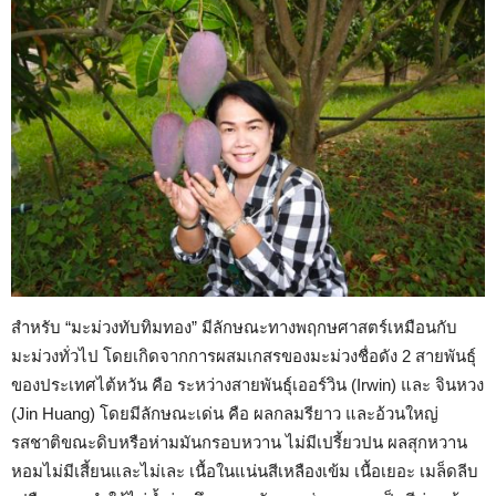
สำหรับ “มะม่วงทับทิมทอง” มีลักษณะทางพฤกษศาสตร์เหมือนกับ
มะม่วงทั่วไป โดยเกิดจากการผสมเกสรของมะม่วงชื่อดัง 2 สายพันธุ์
ของประเทศไต้หวัน คือ ระหว่างสายพันธุ์เออร์วิน (Irwin) และ จินหวง
(Jin Huang) โดยมีลักษณะเด่น คือ ผลกลมรียาว และอ้วนใหญ่
รสชาติขณะดิบหรือห่ามมันกรอบหวาน ไม่มีเปรี้ยวปน ผลสุกหวาน
หอมไม่มีเสี้ยนและไม่เละ เนื้อในแน่นสีเหลืองเข้ม เนื้อเยอะ เมล็ดลีบ