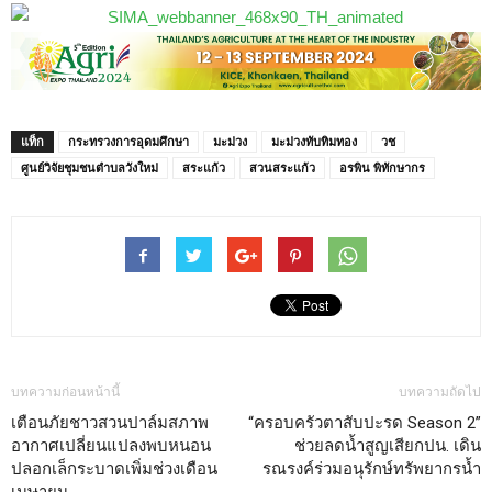
แท็ก
กระทรวงการอุดมศึกษา
มะม่วง
มะม่วงทับทิมทอง
วช
ศูนย์วิจัยชุมชนตำบลวังใหม่
สระแก้ว
สวนสระแก้ว
อรพิน พิทักษากร
บทความก่อนหน้านี้
บทความถัดไป
เตือนภัยชาวสวนปาล์มสภาพ
“ครอบครัวตาสับปะรด Season 2”
อากาศเปลี่ยนแปลงพบหนอน
ช่วยลดน้ำสูญเสียกปน. เดิน
ปลอกเล็กระบาดเพิ่มช่วงเดือน
รณรงค์ร่วมอนุรักษ์ทรัพยากรน้ำ
เมษายน