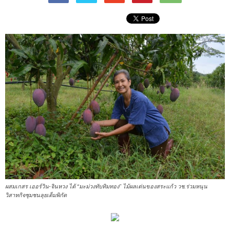
ผสมเกสร เออร์วิน-จินหวง ได้ “มะม่วงทับทิมทอง" ไม้ผลเด่นของสระแก้ว วช.ร่วมหนุน
วิสาหกิจชุมชนลุยเต็มพิกัด