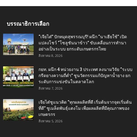
บรรณาธิการเลือก
“เจียไต๋” ปักหมุดสุพรรณบุรี! ผนึก “นาเฮียใช้” เปิด
แปลงโชว์ “โซลูชันนาข้าว” ขับเคลื่อนการทำนา
อย่างเป็นระบบ ยกระดับเกษตรกรไทย
สิงหาคม 8, 2026
กยท. ผนึก 4 หน่วยงาน 3 ประเทศ ลงนามวิจัย “ระบบ
กรีดยางความถี่ต่ำ” ชูนวัตกรรมแก้ปัญหาน้ำยาง ยก
ระดับการแข่งขันในตลาดโลก
สิงหาคม 7, 2026
เจียไต๋ชูแนวคิด “ทุกผลผลิตที่ดี เริ่มต้นจากจุดเริ่มต้น
ที่ดี” ชูเมล็ดพันธุ์แตงโม เพื่อผลผลิตที่มีคุณภาพของ
เกษตรกร
สิงหาคม 5, 2026