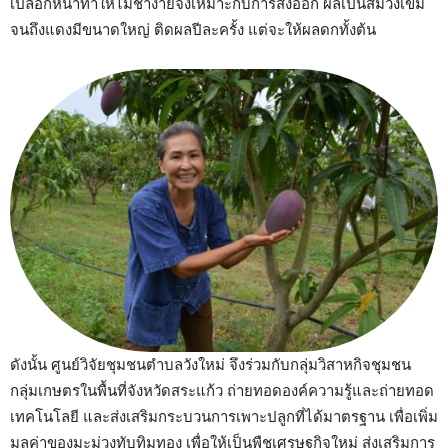
เปลือกหนาทำให้ไม่ช้ำง่ายจึงเหมาะกับการส่งออก ผลเป็นสีม่วงเข้ม
จนถึงแดงมีขนาดใหญ่ ติดผลปีละครั้ง แต่จะให้ผลดกทั้งต้น
ดังนั้น ศูนย์วิจัยชุมชนตำบลวังใหม่ จึงร่วมกับกลุ่มวิสาหกิจชุมชน
กลุ่มเกษตรในพื้นที่จังหวัดสระแก้ว ถ่ายทอดองค์ความรู้และถ่ายทอด
เทคโนโลยี และส่งเสริมกระบวนการเพาะปลูกที่ได้มาตรฐาน เพื่อเพิ่ม
มูลค่าของมะม่วงทับทิมทอง เพื่อให้เป็นพืชเศรษฐกิจใหม่ ส่งเสริมการ