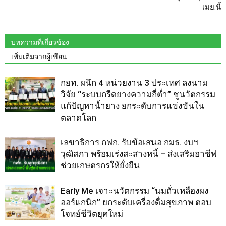
เมย.นี้
บทความที่เกี่ยวข้อง
เพิ่มเติมจากผู้เขียน
กยท. ผนึก 4 หน่วยงาน 3 ประเทศ ลงนาม
วิจัย “ระบบกรีดยางความถี่ต่ำ” ชูนวัตกรรม
แก้ปัญหาน้ำยาง ยกระดับการแข่งขันใน
ตลาดโลก
เลขาธิการ กฟก. รับข้อเสนอ กมธ. งบฯ
วุฒิสภา พร้อมเร่งสะสางหนี้ – ส่งเสริมอาชีฟ
ช่วยเกษตรกรให้ยั่งยืน
Early Me เจาะนวัตกรรม “นมถั่วเหลืองผง
ออร์แกนิก” ยกระดับเครื่องดื่มสุขภาพ ตอบ
โจทย์ชีวิตยุคใหม่