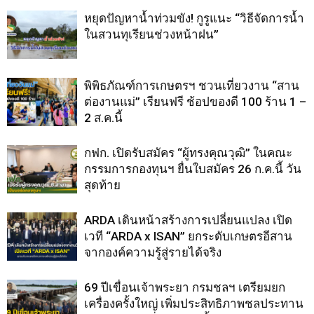
หยุดปัญหาน้ำท่วมขัง! กูรูแนะ “วิธีจัดการน้ำ
ในสวนทุเรียนช่วงหน้าฝน”
พิพิธภัณฑ์การเกษตรฯ ชวนเที่ยวงาน “สาน
ต่องานแม่” เรียนฟรี ช้อปของดี 100 ร้าน 1 –
2 ส.ค.นี้
กฟก. เปิดรับสมัคร “ผู้ทรงคุณวุฒิ” ในคณะ
กรรมการกองทุนฯ ยื่นใบสมัคร 26 ก.ค.นี้ วัน
สุดท้าย
ARDA เดินหน้าสร้างการเปลี่ยนแปลง เปิด
เวที “ARDA x ISAN” ยกระดับเกษตรอีสาน
จากองค์ความรู้สู่รายได้จริง
69 ปีเขื่อนเจ้าพระยา กรมชลฯ เตรียมยก
เครื่องครั้งใหญ่ เพิ่มประสิทธิภาพชลประทาน