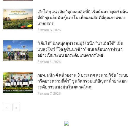
เจียไต๋ชูแนวคิด “ทุกผลผลิตที่ดี เริ่มต้นจากจุดเริ่มต้น
ที่ดี” ชูเมล็ดพันธุ์แตงโม เพื่อผลผลิตที่มีคุณภาพของ
เกษตรกร
สิงหาคม 5, 2026
“เจียไต๋” ปักหมุดสุพรรณบุรี! ผนึก “นาเฮียใช้” เปิด
แปลงโชว์ “โซลูชันนาข้าว” ขับเคลื่อนการทำนา
อย่างเป็นระบบ ยกระดับเกษตรกรไทย
สิงหาคม 8, 2026
กยท. ผนึก 4 หน่วยงาน 3 ประเทศ ลงนามวิจัย “ระบบ
กรีดยางความถี่ต่ำ” ชูนวัตกรรมแก้ปัญหาน้ำยาง ยก
ระดับการแข่งขันในตลาดโลก
สิงหาคม 7, 2026