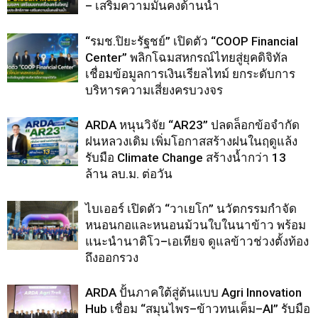
– เสริมความมั่นคงด้านน้ำ
“รมช.ปิยะรัฐชย์” เปิดตัว “COOP Financial
Center” พลิกโฉมสหกรณ์ไทยสู่ยุคดิจิทัล
เชื่อมข้อมูลการเงินเรียลไทม์ ยกระดับการ
บริหารความเสี่ยงครบวงจร
ARDA หนุนวิจัย “AR23” ปลดล็อกข้อจำกัด
ฝนหลวงเดิม เพิ่มโอกาสสร้างฝนในฤดูแล้ง
รับมือ Climate Change สร้างน้ำกว่า 13
ล้าน ลบ.ม. ต่อวัน
ไบเออร์ เปิดตัว “วาเยโก” นวัตกรรมกำจัด
หนอนกอและหนอนม้วนใบในนาข้าว พร้อม
แนะนำนาติโว–เอเทียจ ดูแลข้าวช่วงตั้งท้อง
ถึงออกรวง
ARDA ปั้นภาคใต้สู่ต้นแบบ Agri Innovation
Hub เชื่อม “สมุนไพร–ข้าวทนเค็ม–AI” รับมือ