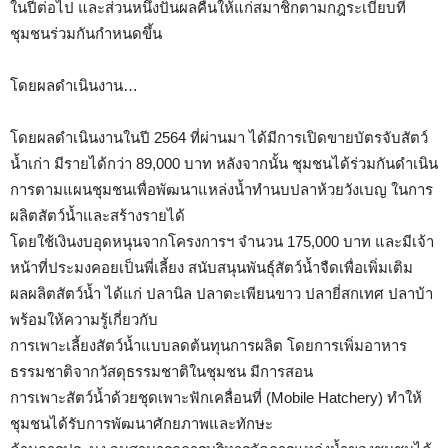
ในปีต่อไป และส่วนหนึ่งปันผลคืนให้แก่สมาชิกตามกฎระเบียบที่
ชุมชนร่วมกันกำหนดขึ้น
โดยผลดำเนินงาน…
โดยผลดำเนินงานในปี 2564 ที่ผ่านมา ได้มีการเปิดขายบัตรจับสัตว์
น้ำเก่า มีรายได้กว่า 89,000 บาท หลังจากนั้น ชุมชนได้ร่วมกันดำเนิน
การตามแผนชุมชนเพื่อพัฒนาแหล่งน้ำทำนบปลาห้วยวังเบญ ในการ
ผลิตสัตว์น้ำและสร้างรายได้
โดยใช้เงินงบอุดหนุนจากโครงการฯ จำนวน 175,000 บาท และมีเจ้า
หน้าที่ประมงคอยเป็นพี่เลี้ยง สนับสนุนพันธุ์สัตว์น้ำจืดเพื่อเพิ่มเติม
ผลผลิตสัตว์น้ำ ได้แก่ ปลานิล ปลาตะเพียนขาว ปลายี่สกเทศ ปลาบ้า
พร้อมให้ความรู้เกี่ยวกับ
การเพาะเลี้ยงสัตว์น้ำแบบลดต้นทุนการผลิต โดยการเพิ่มอาหาร
ธรรมชาติจากวัสดุธรรมชาติในชุมชน มีการสอน
การเพาะสัตว์น้ำด้วยชุดเพาะฟักเคลื่อนที่ (Mobile Hatchery) ทำให้
ชุมชนได้รับการพัฒนาศักยภาพและทักษะ