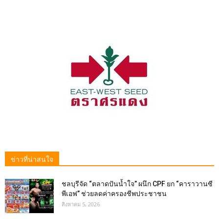
ข่าวที่น่าสนใจ
ชลบุรีจัด “ตลาดปันน้ำใจ” ผนึก CPF ยก “คาราวานซี
พีเอฟ” ช่วยลดค่าครองชีพประชาชน
สิงหาคม 5, 2026