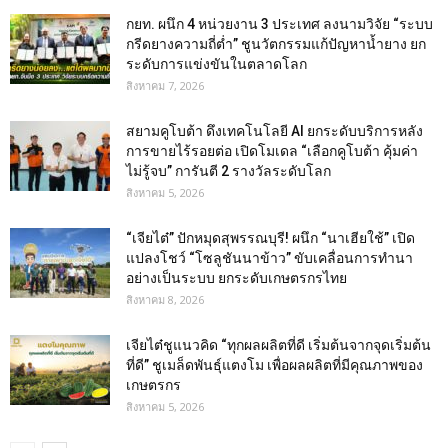
กยท. ผนึก 4 หน่วยงาน 3 ประเทศ ลงนามวิจัย “ระบบ
กรีดยางความถี่ต่ำ” ชูนวัตกรรมแก้ปัญหาน้ำยาง ยก
ระดับการแข่งขันในตลาดโลก
สิงหาคม 7, 2026
สยามคูโบต้า ดึงเทคโนโลยี AI ยกระดับบริการหลัง
การขายไร้รอยต่อ เปิดโมเดล “เลือกคูโบต้า คุ้มค่า
ไม่รู้จบ” การันตี 2 รางวัลระดับโลก
สิงหาคม 5, 2026
“เจียไต๋” ปักหมุดสุพรรณบุรี! ผนึก “นาเฮียใช้” เปิด
แปลงโชว์ “โซลูชันนาข้าว” ขับเคลื่อนการทำนา
อย่างเป็นระบบ ยกระดับเกษตรกรไทย
สิงหาคม 8, 2026
เจียไต๋ชูแนวคิด “ทุกผลผลิตที่ดี เริ่มต้นจากจุดเริ่มต้น
ที่ดี” ชูเมล็ดพันธุ์แตงโม เพื่อผลผลิตที่มีคุณภาพของ
เกษตรกร
สิงหาคม 5, 2026