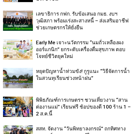
เลขาธิการ กฟก. รับข้อเสนอ กมธ. งบฯ
วุฒิสภา พร้อมเร่งสะสางหนี้ – ส่งเสริมอาชีฟ
ช่วยเกษตรกรให้ยั่งยืน
Early Me เจาะนวัตกรรม “นมถั่วเหลืองผง
ออร์แกนิก” ยกระดับเครื่องดื่มสุขภาพ ตอบ
โจทย์ชีวิตยุคใหม่
หยุดปัญหาน้ำท่วมขัง! กูรูแนะ “วิธีจัดการน้ำ
ในสวนทุเรียนช่วงหน้าฝน”
พิพิธภัณฑ์การเกษตรฯ ชวนเที่ยวงาน “สาน
ต่องานแม่” เรียนฟรี ช้อปของดี 100 ร้าน 1 –
2 ส.ค.นี้
สสท. จัดงาน “วันพิทยาลงกรณ์” ถกทิศทาง