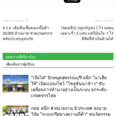
บทความก่อนหน้านี้
บทความถัดไป
ธ.ก.ส. เติมสินเชื่อดอกเบี้ยต่ำ
(ชมคลิป) ปลูกกัญชง 1 ไร่ ลงทุน
20,000 ล้านบาท ช่วยเกษตรกร
เฉพาะรั้ว 5 แสน แต่ก็มั่นใจ..1 ไร่
หลังประสบอุทกภัย
มีสิทธิ์ทำเงินล้านได้
บทความที่เกี่ยวข้อง
เพิ่มเติมจากผู้เขียน
“เจียไต๋” ปักหมุดสุพรรณบุรี! ผนึก “นาเฮีย
ใช้” เปิดแปลงโชว์ “โซลูชันนาข้าว” ขับ
เคลื่อนการทำนาอย่างเป็นระบบ ยกระดับ
เกษตรกรไทย
กยท. ผนึก 4 หน่วยงาน 3 ประเทศ ลงนาม
วิจัย “ระบบกรีดยางความถี่ต่ำ” ชูนวัตกรรม