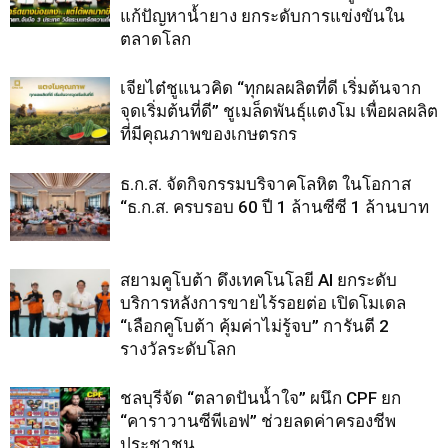
แก้ปัญหาน้ำยาง ยกระดับการแข่งขันใน
ตลาดโลก
เจียไต๋ชูแนวคิด “ทุกผลผลิตที่ดี เริ่มต้นจาก
จุดเริ่มต้นที่ดี” ชูเมล็ดพันธุ์แตงโม เพื่อผลผลิต
ที่มีคุณภาพของเกษตรกร
ธ.ก.ส. จัดกิจกรรมบริจาคโลหิต ในโอกาส
“ธ.ก.ส. ครบรอบ 60 ปี 1 ล้านซีซี 1 ล้านบาท
สยามคูโบต้า ดึงเทคโนโลยี AI ยกระดับ
บริการหลังการขายไร้รอยต่อ เปิดโมเดล
“เลือกคูโบต้า คุ้มค่าไม่รู้จบ” การันตี 2
รางวัลระดับโลก
ชลบุรีจัด “ตลาดปันน้ำใจ” ผนึก CPF ยก
“คาราวานซีพีเอฟ” ช่วยลดค่าครองชีพ
ประชาชน