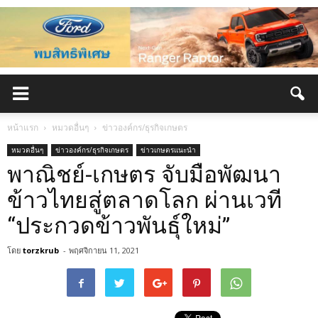
หน้าแรก
หมวดอื่นๆ
ข่าวองค์กร/ธุรกิจเกษตร
หมวดอื่นๆ
ข่าวองค์กร/ธุรกิจเกษตร
ข่าวเกษตรแนะนำ
พาณิชย์-เกษตร จับมือพัฒนา
ข้าวไทยสู่ตลาดโลก ผ่านเวที
“ประกวดข้าวพันธุ์ใหม่”
โดย
torzkrub
-
พฤศจิกายน 11, 2021