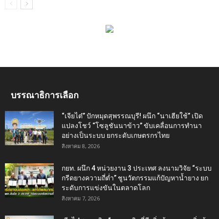
บรรณาธิการเลือก
“เจียไต๋” ปักหมุดสุพรรณบุรี! ผนึก “นาเฮียใช้” เปิด
แปลงโชว์ “โซลูชันนาข้าว” ขับเคลื่อนการทำนา
อย่างเป็นระบบ ยกระดับเกษตรกรไทย
สิงหาคม 8, 2026
กยท. ผนึก 4 หน่วยงาน 3 ประเทศ ลงนามวิจัย “ระบบ
กรีดยางความถี่ต่ำ” ชูนวัตกรรมแก้ปัญหาน้ำยาง ยก
ระดับการแข่งขันในตลาดโลก
สิงหาคม 7, 2026