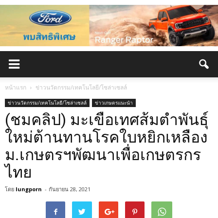
หน้าแรก
ข่าวนวัตกรรม/เทคโนโลยี/โซล่าเซลล์
ข่าวนวัตกรรม/เทคโนโลยี/โซล่าเซลล์
ข่าวเกษตรแนะนำ
(ชมคลิป) มะเขือเทศส้มตำพันธุ์
ใหม่ต้านทานโรคใบหยิกเหลือง
ม.เกษตรฯพัฒนาเพื่อเกษตรกร
ไทย
โดย
lungporn
-
กันยายน 28, 2021