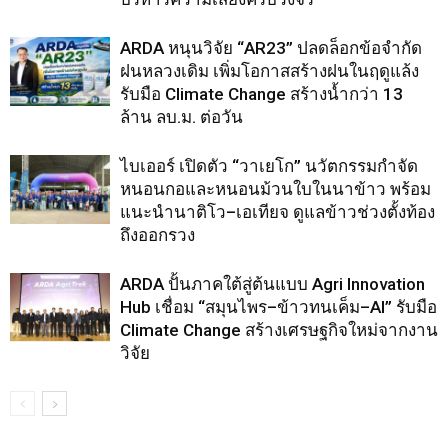
ARDA หนุนวิจัย “AR23” ปลดล็อกข้อจำกัด
ฝนหลวงเดิม เพิ่มโอกาสสร้างฝนในฤดูแล้ง
รับมือ Climate Change สร้างน้ำกว่า 13
ล้าน ลบ.ม. ต่อวัน
ไบเออร์ เปิดตัว “วาเยโก” นวัตกรรมกำจัด
หนอนกอและหนอนม้วนใบในนาข้าว พร้อม
แนะนำนาติโว–เอเทียจ ดูแลข้าวช่วงตั้งท้อง
ถึงออกรวง
ARDA ปั้นภาคใต้สู่ต้นแบบ Agri Innovation
Hub เชื่อม “สมุนไพร–ข้าวทนเค็ม–AI” รับมือ
Climate Change สร้างเศรษฐกิจใหม่จากงาน
วิจัย