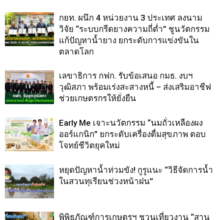
กยท. ผนึก 4 หน่วยงาน 3 ประเทศ ลงนาม
วิจัย “ระบบกรีดยางความถี่ต่ำ” ชูนวัตกรรม
แก้ปัญหาน้ำยาง ยกระดับการแข่งขันใน
ตลาดโลก
เลขาธิการ กฟก. รับข้อเสนอ กมธ. งบฯ
วุฒิสภา พร้อมเร่งสะสางหนี้ – ส่งเสริมอาชีฟ
ช่วยเกษตรกรให้ยั่งยืน
Early Me เจาะนวัตกรรม “นมถั่วเหลืองผง
ออร์แกนิก” ยกระดับเครื่องดื่มสุขภาพ ตอบ
โจทย์ชีวิตยุคใหม่
หยุดปัญหาน้ำท่วมขัง! กูรูแนะ “วิธีจัดการน้ำ
ในสวนทุเรียนช่วงหน้าฝน”
พิพิธภัณฑ์การเกษตรฯ ชวนเที่ยวงาน “สาน