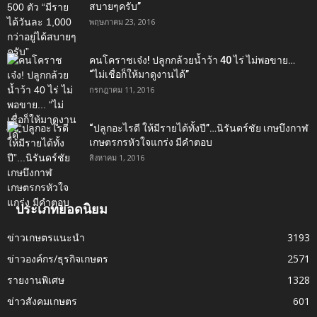
สบายๆครับ”
พฤษภาคม 23, 2016
คนโคราชเจ๋ง! ปลูกกล้วยน้ำว้า 40 ไร่ ไม่พอขาย…
“ไม่เชื่อก็ให้มาดูงานได้”‬
กรกฎาคม 11, 2016
“ปลูกอะไรดี ให้มีรายได้ทั้งปี”…นิรันดร์ชัย เกษบึงกาฬ
เกษตรกรหัวใจแกร่ง มีคำตอบ
สิงหาคม 1, 2016
ประเภทยอดนิยม
ข่าวเกษตรแนะนำ
3193
ข่าวองค์กร/ธุรกิจเกษตร
2571
รายงานพิเศษ
1328
ข่าวสังคมเกษตร
601