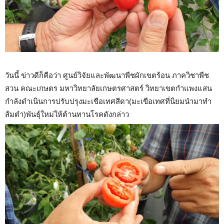
วันนี้ ข่าวดีก็คือว่า ศูนย์วิจัยและพัฒนาพืชผักเขตร้อน ภาควิชาพืช
สวน คณะเกษตร มหาวิทยาลัยเกษตรศาสตร์ วิทยาเขตกำแพงแสน
กำลังดำเนินการปรับปรุงมะเขือเทศสีดา(มะเขือเทศที่นิยมนำมาทำ
ส้มตำ)พันธุ์ใหม่ให้ต้านทานโรคดังกล่าว