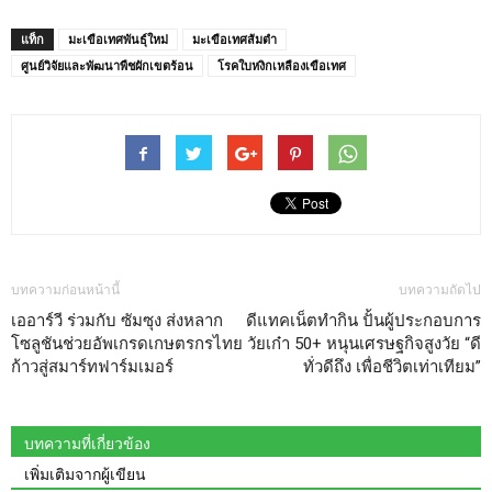
แท็ก
มะเขือเทศพันธุ์ใหม่
มะเขือเทศส้มตำ
ศูนย์วิจัยและพัฒนาพืชผักเขตร้อน
โรคใบหงิกเหลืองเขือเทศ
บทความก่อนหน้านี้
บทความถัดไป
เออาร์วี ร่วมกับ ซัมซุง ส่งหลาก
ดีแทคเน็ตทำกิน ปั้นผู้ประกอบการ
โซลูชันช่วยอัพเกรดเกษตรกรไทย
วัยเก๋า 50+ หนุนเศรษฐกิจสูงวัย “ดี
ก้าวสู่สมาร์ทฟาร์มเมอร์
ทั่วดีถึง เพื่อชีวิตเท่าเทียม”
บทความที่เกี่ยวข้อง
เพิ่มเติมจากผู้เขียน