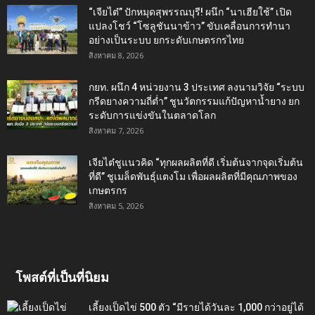
“เจียไต๋” ปักหมุดสุพรรณบุรี! ผนึก “นาเฮียใช้” เปิด
แปลงโชว์ “โซลูชันนาข้าว” ขับเคลื่อนการทำนา
อย่างเป็นระบบ ยกระดับเกษตรกรไทย
สิงหาคม 8, 2026
กยท. ผนึก 4 หน่วยงาน 3 ประเทศ ลงนามวิจัย “ระบบ
กรีดยางความถี่ต่ำ” ชูนวัตกรรมแก้ปัญหาน้ำยาง ยก
ระดับการแข่งขันในตลาดโลก
สิงหาคม 7, 2026
เจียไต๋ชูแนวคิด “ทุกผลผลิตที่ดี เริ่มต้นจากจุดเริ่มต้น
ที่ดี” ชูเมล็ดพันธุ์แตงโม เพื่อผลผลิตที่มีคุณภาพของ
เกษตรกร
สิงหาคม 5, 2026
โพสต์ที่เป็นที่นิยม
เลี้ยงเป็ดไข่ 500 ตัว “มีรายได้วันละ 1,000 กว่าอยู่ได้