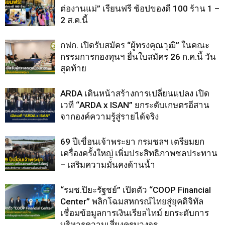
ต่องานแม่” เรียนฟรี ช้อปของดี 100 ร้าน 1 –
2 ส.ค.นี้
กฟก. เปิดรับสมัคร “ผู้ทรงคุณวุฒิ” ในคณะ
กรรมการกองทุนฯ ยื่นใบสมัคร 26 ก.ค.นี้ วัน
สุดท้าย
ARDA เดินหน้าสร้างการเปลี่ยนแปลง เปิด
เวที “ARDA x ISAN” ยกระดับเกษตรอีสาน
จากองค์ความรู้สู่รายได้จริง
69 ปีเขื่อนเจ้าพระยา กรมชลฯ เตรียมยก
เครื่องครั้งใหญ่ เพิ่มประสิทธิภาพชลประทาน
– เสริมความมั่นคงด้านน้ำ
“รมช.ปิยะรัฐชย์” เปิดตัว “COOP Financial
Center” พลิกโฉมสหกรณ์ไทยสู่ยุคดิจิทัล
เชื่อมข้อมูลการเงินเรียลไทม์ ยกระดับการ
บริหารความเสี่ยงครบวงจร