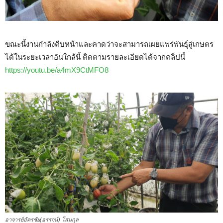
ขณะนี้งานกำลังคืบหน้าและคาดว่าจะสามารถเผยแพร่พันธุ์สู่เกษตร
ได้ในระยะเวลาอันใกล้นี้ ติดตามรายละเอียดได้จากคลิปนี้
https://youtu.be/a4mX9CtMFO8
อาจารย์อัครชัย(อรรจน์) โสมกุล