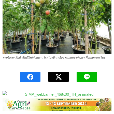
มะเขือเทศส้มตำพันธุ์ใหม่ต้านทานโรคใบหยิกเหลือง ม.เกษตรฯพัฒนาเพื่อเกษตรกรไทย