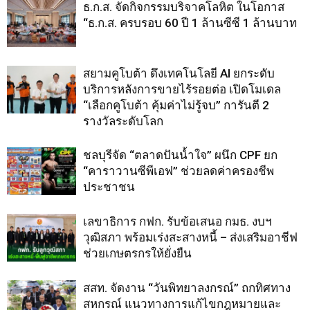
ธ.ก.ส. จัดกิจกรรมบริจาคโลหิต ในโอกาส
“ธ.ก.ส. ครบรอบ 60 ปี 1 ล้านซีซี 1 ล้านบาท
สยามคูโบต้า ดึงเทคโนโลยี AI ยกระดับ
บริการหลังการขายไร้รอยต่อ เปิดโมเดล
“เลือกคูโบต้า คุ้มค่าไม่รู้จบ” การันตี 2
รางวัลระดับโลก
ชลบุรีจัด “ตลาดปันน้ำใจ” ผนึก CPF ยก
“คาราวานซีพีเอฟ” ช่วยลดค่าครองชีพ
ประชาชน
เลขาธิการ กฟก. รับข้อเสนอ กมธ. งบฯ
วุฒิสภา พร้อมเร่งสะสางหนี้ – ส่งเสริมอาชีฟ
ช่วยเกษตรกรให้ยั่งยืน
สสท. จัดงาน “วันพิทยาลงกรณ์” ถกทิศทาง
สหกรณ์ แนวทางการแก้ไขกฎหมายและ