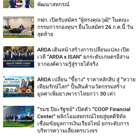
พัฒนาสหกรณ์
กฟก. เปิดรับสมัคร “ผู้ทรงคุณวุฒิ” ในคณะ
กรรมการกองทุนฯ ยื่นใบสมัคร 26 ก.ค.นี้ วัน
สุดท้าย
ARDA เดินหน้าสร้างการเปลี่ยนแปลง เปิด
เวที “ARDA x ISAN” ยกระดับเกษตรอีสาน
จากองค์ความรู้สู่รายได้จริง
ARDA เปลี่ยน “ขี้ยาง” ราคาหลักสิบ สู่ “หวาย
เทียมรักษ์โลก” ปั้นสินค้านวัตกรรมสร้าง
มูลค่าเพิ่มยางพาราไทยกว่า 30 เท่า
“รมช.ปิยะรัฐชย์” เปิดตัว “COOP Financial
Center” พลิกโฉมสหกรณ์ไทยสู่ยุคดิจิทัล
เชื่อมข้อมูลการเงินเรียลไทม์ ยกระดับการ
บริหารความเสี่ยงครบวงจร