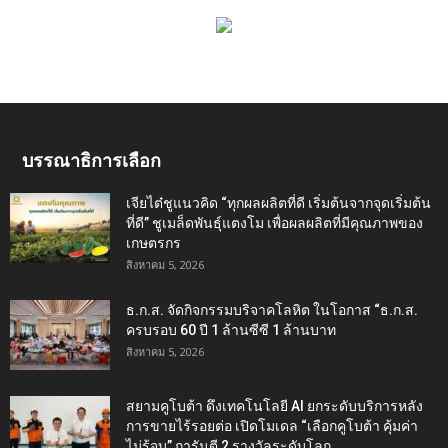
บรรณาธิการเลือก
เจียไต๋ชูแนวคิด “ทุกผลผลิตที่ดี เริ่มต้นจากจุดเริ่มต้น
ที่ดี” ชูเมล็ดพันธุ์แตงโม เพื่อผลผลิตที่มีคุณภาพของ
เกษตรกร
สิงหาคม 5, 2026
ธ.ก.ส. จัดกิจกรรมบริจาคโลหิต ในโอกาส “ธ.ก.ส.
ครบรอบ 60 ปี 1 ล้านซีซี 1 ล้านบาท
สิงหาคม 5, 2026
สยามคูโบต้า ดึงเทคโนโลยี AI ยกระดับบริการหลัง
การขายไร้รอยต่อ เปิดโมเดล “เลือกคูโบต้า คุ้มค่า
ไม่รู้จบ” การันตี 2 รางวัลระดับโลก