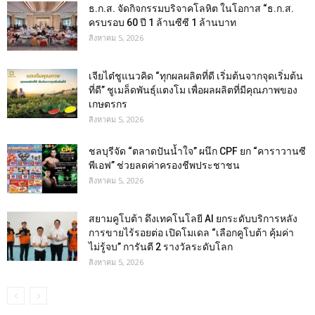
ธ.ก.ส. จัดกิจกรรมบริจาคโลหิต ในโอกาส “ธ.ก.ส.
ครบรอบ 60 ปี 1 ล้านซีซี 1 ล้านบาท
สิงหาคม 5, 2026
เจียไต๋ชูแนวคิด “ทุกผลผลิตที่ดี เริ่มต้นจากจุดเริ่มต้น
ที่ดี” ชูเมล็ดพันธุ์แตงโม เพื่อผลผลิตที่มีคุณภาพของ
เกษตรกร
สิงหาคม 5, 2026
ชลบุรีจัด “ตลาดปันน้ำใจ” ผนึก CPF ยก “คาราวานซี
พีเอฟ” ช่วยลดค่าครองชีพประชาชน
สิงหาคม 5, 2026
สยามคูโบต้า ดึงเทคโนโลยี AI ยกระดับบริการหลัง
การขายไร้รอยต่อ เปิดโมเดล “เลือกคูโบต้า คุ้มค่า
ไม่รู้จบ” การันตี 2 รางวัลระดับโลก
สิงหาคม 5, 2026