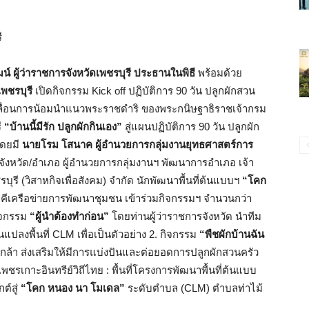
ี
น์ ผู้ว่าราชการจังหวัดเพชรบุรี ประธานในพิธี
พร้อมด้วย
เพชรบุรี
เปิดกิจกรรม Kick off ปฏิบัติการ 90 วัน ปลูกผักสวน
เคลื่อนการน้อมนำแนวพระราชดำริ ของพระกนิษฐาธิราชเจ้ากรม
ี
“บ้านนี้มีรัก ปลูกผักกินเอง”
สู่แผนปฏิบัติการ 90 วัน ปลูกผัก
โดยมี
นายโรม โสนาค ผู้อำนวยการกลุ่มงานยุทธศาสตร์การ
ังหวัด/อำเภอ ผู้อำนวยการกลุ่มงานฯ พัฒนาการอำเภอ เจ้า
บุรี (วิสาหกิจเพื่อสังคม) จำกัด นักพัฒนาพื้นที่ต้นแบบฯ
“โคก
คีเครือข่ายการพัฒนาชุมชน เข้าร่วมกิจกรรมฯ จำนวนกว่า
ิจกรรม
“ผู้นำต้องทำก่อน”
โดยท่านผู้ว่าราชการจังหวัด นำทีม
ปลงพื้นที่ CLM เพื่อเป็นตัวอย่าง 2. กิจกรรม
“พืชผักบ้านฉัน
ต้นกล้า ส่งเสริมให้มีการแบ่งปันและต่อยอดการปลูกผักสวนครัว
เพชรเกาะอินทรีย์วิถีไทย : พื้นที่โครงการพัฒนาพื้นที่ต้นแบบ
ต์สู่
“โคก หนอง นา โมเดล”
ระดับตำบล (CLM) ตำบลท่าไม้