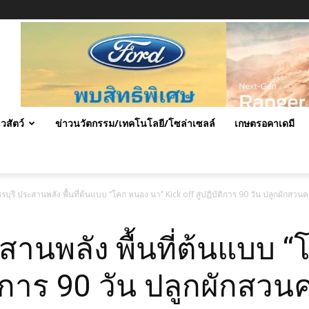
าวสัตว์
ข่าวนวัตกรรม/เทคโนโลยี/โซล่าเซลล์
เกษตรอคาเดมี
บุรี ประสานพลัง พื้นที่ต้นแบบ “โคก หนอง นา” Kick off สู่ปฏิบัติการ 90 วัน ปลูกผักสวนคร
สานพลัง พื้นที่ต้นแบบ 
ัติการ 90 วัน ปลูกผักสวน