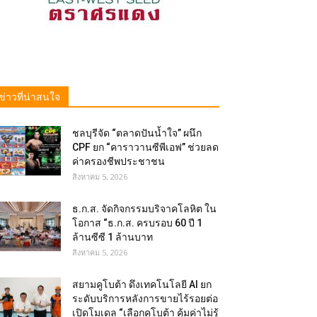
ข่าวที่น่าสนใจ
ชลบุรีจัด “ตลาดปันน้ำใจ” ผนึก
CPF ยก “คาราวานซีพีเอฟ” ช่วยลด
ค่าครองชีพประชาชน
สิงหาคม 5, 2026
ธ.ก.ส. จัดกิจกรรมบริจาคโลหิต ใน
โอกาส “ธ.ก.ส. ครบรอบ 60 ปี 1
ล้านซีซี 1 ล้านบาท
สิงหาคม 5, 2026
สยามคูโบต้า ดึงเทคโนโลยี AI ยก
ระดับบริการหลังการขายไร้รอยต่อ
เปิดโมเดล “เลือกคูโบต้า คุ้มค่าไม่รู้