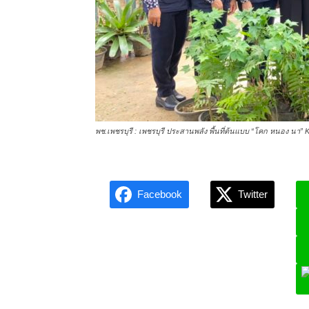
พช.เพชรบุรี : เพชรบุรี ประสานพลัง พื้นที่ต้นแบบ “โคก หนอง นา” K
Facebook
Twitter
L