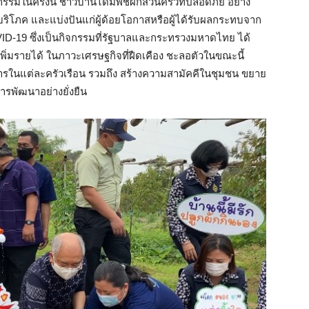
จกรรมในครั้งนี้ ชาวบ้านได้มีพืชผักสวนครัวที่ปลอดภัย อย่าง
้บริโภค และแบ่งปันแก่ผู้ด้อยโอกาสหรือผู้ได้รับผลกระทบจาก
ID-19 ซึ่งเป็นกิจกรรมที่รัฐบาลและกระทรวงมหาดไทย ได้
พิ่มรายได้ ในภาวะเศรษฐกิจที่ฝืดเคือง ชะลอตัวในขณะนี้
รในแต่ละครัวเรือน รวมถึง สร้างความสามัคคีในชุมชน ขยาย
ารพัฒนาอย่างยั่งยืน