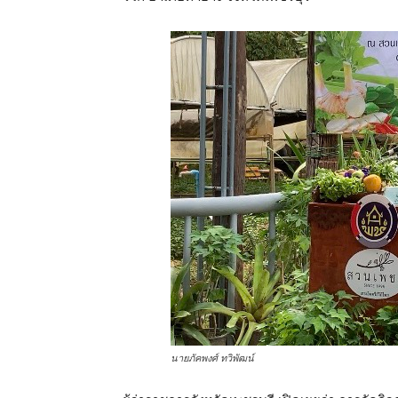
นายภัคพงศ์ ทวิพัฒน์