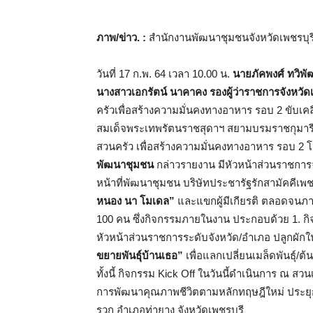
ภาพ/ข่าว. :
สำนักงานพัฒนาชุมชนจังหวัดเพชรบุร
วันที่ 17 ก.พ. 64 เวลา 10.00 น.
นายภัคพงศ์ ทวิพัฒ
นางสาวเอกรัตน์ นาคาคง รองผู้ว่าราชการจังหวัด
ครัวเพื่อสร้างความมั่นคงทางอาหาร รอบ 2 ขับ
สมเด็จพระเทพรัตนราชสุดาฯ สยามบรมราชกุมาร
สวนครัว เพื่อสร้างความมั่นคงทางอาหาร รอบ 2 
พัฒนาชุมชน
กล่าวรายงาน มีหัวหน้าส่วนราชการจ
หน้าที่พัฒนาชุมชน บริษัทประชารัฐรักสามัคคีเพชร
หนอง นา โมเดล”
และแขกผู้มีเกียรติ ตลอดจนภา
100 คน ซึ่งกิจกรรมภายในงาน ประกอบด้วย 1. ก
หัวหน้าส่วนราชการระดับจังหวัด/อำเภอ ปลูกผักในแ
ขยายพันธุ์บ้านเธอ”
เพื่อแลกเปลี่ยนเมล็ดพันธุ์/
ทั้งนี้ กิจกรรม Kick Off ในวันนี้ดำเนินการ ณ สวน
การพัฒนาคุณภาพชีวิตตามหลักทฤษฎีใหม่ ประยุก
รวก อำเภอท่ายาง จังหวัดเพชรบุรี