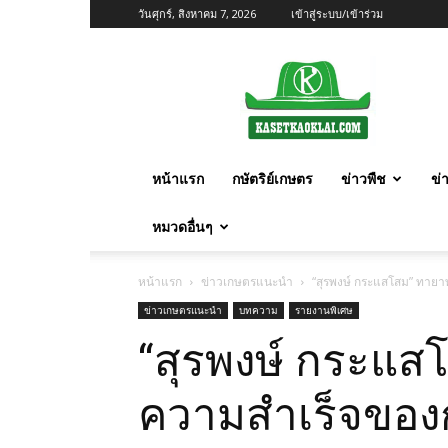
วันศุกร์, สิงหาคม 7, 2026
เข้าสู่ระบบ/เข้าร่วม
เกษตร
ก้าว
ไกล
หน้าแรก
กษัตริย์เกษตร
ข่าวพืช
ข่
หมวดอื่นๆ
หน้าแรก
ข่าวเกษตรแนะนำ
“สุรพงษ์ กระแสโสม” ทา
ข่าวเกษตรแนะนำ
บทความ
รายงานพิเศษ
“สุรพงษ์ กระแ
ความสำเร็จขอ