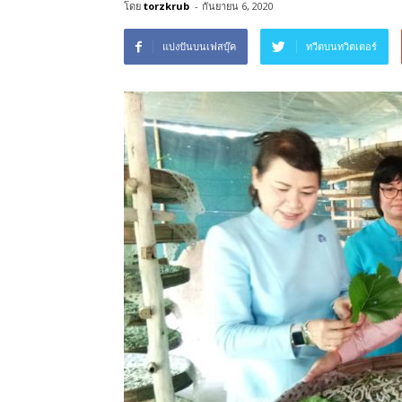
โดย
torzkrub
-
กันยายน 6, 2020
แบ่งปันบนเฟสบุ๊ค
ทวีตบนทวิตเตอร์