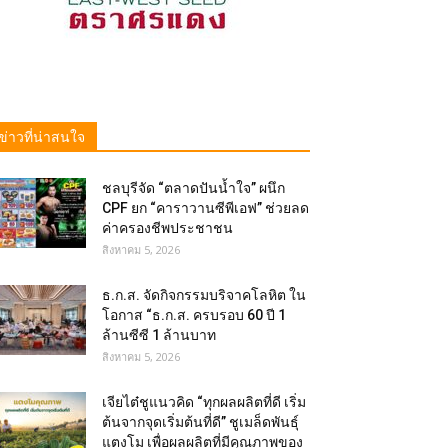
ข่าวที่น่าสนใจ
ชลบุรีจัด “ตลาดปันน้ำใจ” ผนึก
CPF ยก “คาราวานซีพีเอฟ” ช่วยลด
ค่าครองชีพประชาชน
สิงหาคม 5, 2026
ธ.ก.ส. จัดกิจกรรมบริจาคโลหิต ใน
โอกาส “ธ.ก.ส. ครบรอบ 60 ปี 1
ล้านซีซี 1 ล้านบาท
สิงหาคม 5, 2026
เจียไต๋ชูแนวคิด “ทุกผลผลิตที่ดี เริ่ม
ต้นจากจุดเริ่มต้นที่ดี” ชูเมล็ดพันธุ์
แตงโม เพื่อผลผลิตที่มีคุณภาพของ