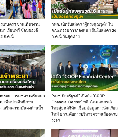
ารเกษตรฯ ชวนเที่ยวงาน
กฟก. เปิดรับสมัคร “ผู้ทรงคุณวุฒิ” ใน
่” เรียนฟรี ช้อปของดี
คณะกรรมการกองทุนฯ ยื่นใบสมัคร 26
2 ส.ค.นี้
ก.ค.นี้ วันสุดท้าย
เจ้าพระยา กรมชลฯ เตรียมยก
“รมช.ปิยะรัฐชย์” เปิดตัว “COOP
หญ่ เพิ่มประสิทธิภาพ
Financial Center” พลิกโฉมสหกรณ์
เสริมความมั่นคงด้านน้ำ
ไทยสู่ยุคดิจิทัล เชื่อมข้อมูลการเงินเรียล
ไทม์ ยกระดับการบริหารความเสี่ยงครบ
วงจร