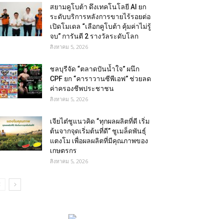
สยามคูโบต้า ดึงเทคโนโลยี AI ยก
ระดับบริการหลังการขายไร้รอยต่อ
เปิดโมเดล “เลือกคูโบต้า คุ้มค่าไม่รู้
จบ” การันตี 2 รางวัลระดับโลก
สิงหาคม 5, 2026
ชลบุรีจัด “ตลาดปันน้ำใจ” ผนึก
CPF ยก “คาราวานซีพีเอฟ” ช่วยลด
ค่าครองชีพประชาชน
สิงหาคม 5, 2026
เจียไต๋ชูแนวคิด “ทุกผลผลิตที่ดี เริ่ม
ต้นจากจุดเริ่มต้นที่ดี” ชูเมล็ดพันธุ์
แตงโม เพื่อผลผลิตที่มีคุณภาพของ
เกษตรกร
สิงหาคม 5, 2026