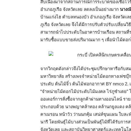
สืบเนื่องมาจากสถานการณ์การระบาดของเชื้อไว
อำเภอภูเรือ จังหวัดเลย ลดลงเป็นอย่างมาก
นางณัฐ
บ้านแก่งไฮ ตำบลหนองบัว อำเภอภูเรือ จังหวั
ภูเรือ จังหวัดเลย จึงได้มีการปรับตัวปรับเปลี่ยน
สามารถนำไปประดับในอาคารบ้านเรือน สถานที่ราชก
มารับซื้อแบบขายส่งปริมาณมาก ๆ เพื่อนำไม้ดอ
จากวิกฤตดังกล่าวจึงได้ประชุมปรึกษาหารือกับส
มหาวิทยาลัย สร้างเพจจำหน่ายไม้ดอกทางเฟซบุ๊ก
ประดับ ต้นไม้จิ๋ว ต้นไม้ฟอกอากาศ BY nmco 2. 
“จำหน่ายไม้ดอกไม้ประดับไม้มงคล ไร่ภูซำเตย
ออเดอร์การสั่งซื้อจากลูกค้าผ่านทางออนไลน์ รา
ประกอบด้วย นางพญาคล้าทอง คล้านกยูงแดง คล้าน
คาเมรอน หน้าวัว ว่านนกคุ้ม เสน่ห์ขุนแผน ใบละพ
นารี โดยพันธุ์ไม้บางส่วนเป็นพันธุ์ไม้ที่ได้รั
จังหวัดเลย และสถาบันวิทยาศาสตร์และเทคโนโล