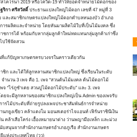
รัสโคโรนา 2019 หรือโควิด-19 ทำให้ยอดจำหน่ายไม้ดอกของ
ริกา ศรีสวัสดิ์
ประธานแปลงใหญ่ไม้ดอก เลขที่ 47 หมู่ที่ 3
ดเลย และสมาชิกเกษตรแปลงใหญ่ไม้ดอกตำบลหนองบัว อำเภอ
วิธีการผลิตและจำหน่าย โดยหันมาผลิตไม้ใบที่เป็นไม้มงคล ซึ่ง
ารได้ พร้อมกับหากลุ่มลูกค้าใหม่ทดแทนกลุ่มลูกค้าเก่าซึ่ง
กไปใช้จัดสวน
มาชิก และได้ให้ลูกหลานสมาชิกแปลงใหญ่ ซึ่งเรียนในระดับ
 จำนวน 3 เพจ คือ 1. เพจ “สวนต้นไม้มงคล ต้นไม้ดอกไม้
เพจ “ไร่ภูซำเตย สวนปูไม้ดอกไม้ประดับ” และ 3. เพจ
” โดยจะมีลูกหลานของสมาชิกแปลงใหญ่เป็น Admin ของเพจรับ
ยการไม้ประดับที่ถ่ายรูปลงเพจประชาสัมพันธ์การจำหน่าย
กยูงเขียว คล้าแตงโม มอนสเตอร่าไจแอนท์ เฟิร์นราชินีเงิน
ัน คล้าเสือโคร่ง เอื้องหมายนาด่าง ว่านพญามือเหล็ก และม่วง
บการสนับสนุนจากสำนักงานเกษตรอำเภอภูเรือ สำนักงานเกษตร
ยีแห่งประเทศไทย (วว)