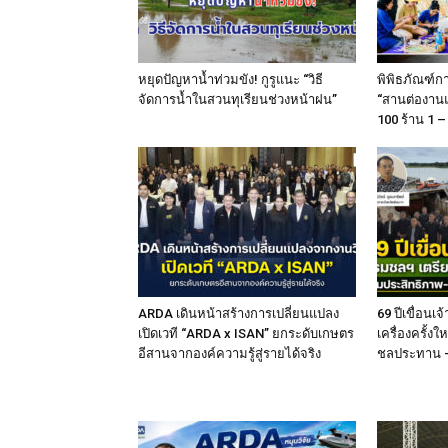
หยุดปัญหาน้ำท่วมขัง! กูรูแนะ “วิธี
พิพิธภัณฑ์ก
จัดการน้ำในสวนทุเรียนช่วงหน้าฝน”
“สานต่องานแม
100 ร้าน 1 – 
ARDA เดินหน้าสร้างการเปลี่ยนแปลง
69 ปีเขื่อน
เปิดเวที “ARDA x ISAN” ยกระดับเกษตร
เครื่องครั้งใ
อีสานจากองค์ความรู้สู่รายได้จริง
ชลประทาน – 