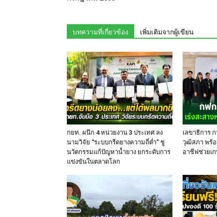
บทความที่เกี่ยวข้อง
เพิ่มเติมจากผู้เขียน
กยท. ผนึก 4 หน่วยงาน 3 ประเทศ ลง
เลขาธิการ ก
นามวิจัย “ระบบกรีดยางความถี่ต่ำ” ชู
วุฒิสภา พร้อ
นวัตกรรมแก้ปัญหาน้ำยาง ยกระดับการ
อาชีฟช่วยเก
แข่งขันในตลาดโลก