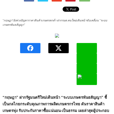
"กฤษฏา"ยังห่วงปัญหาราคาสินค้าเกษตรตกต่ำ ฝากรมต.คนใหม่เดินหน้าขับเคลื่อน "ระบบ
เกษตรพันธสัญญา"
“กฤษฎา” ฝากรัฐมนตรีใหม่เดินหน้า “ระบบเกษตรพันธสัญญา” ชี้
เป็นกลไกยกระดับคุณภาพการผลิตเกษตรกรไทย ดันราคาสินค้า
เกษตรพุ่ง รับประกันราคาซื้อแน่นอน-เป็นธรรม เผยล่าสุดผู้ประกอบ