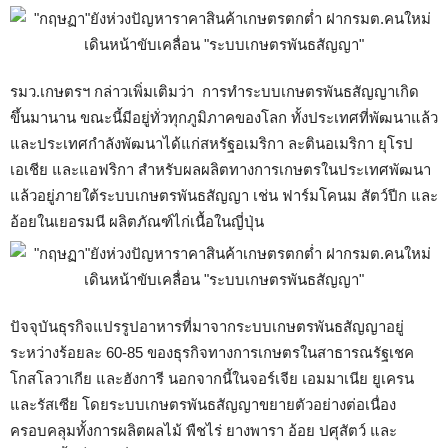
รมว.เกษตรฯ กล่าวเพิ่มเติมว่า การทำระบบเกษตรพันธสัญญาเกิด
ขึ้นมานาน ขณะนี้มีอยู่ทั่วทุกภูมิภาคของโลก ทั้งประเทศที่พัฒนาแล้ว
และประเทศกำลังพัฒนาได้แก่สหรัฐอเมริกา ละตินอเมริกา ยุโรป
เอเชีย และแอฟริกา สำหรับผลผลิตทางการเกษตรในประเทศพัฒนา
แล้วอยู่ภายใต้ระบบเกษตรพันธสัญญา เช่น ฟาร์มโคนม สัตว์ปีก และ
อ้อยในเยอรมนี ผลิตภัณฑ์ไก่เนื้อในญี่ปุ่น
ปัจจุบันธุรกิจแปรรูปอาหารที่มาจากระบบเกษตรพันธสัญญาอยู่
ระหว่างร้อยละ 60-85 ของธุรกิจทางการเกษตรในสาธารณรัฐเชค
โกสโลวาเกีย และฮังการี นอกจากนี้ในจอร์เจีย เอมมาเนีย ยูเครน
และรัสเซีย โดยระบบเกษตรพันธสัญญาขยายตัวอย่างต่อเนื่อง
ครอบคลุมทั้งการผลิตผลไม้ พืชไร่ ยางพารา อ้อย ปศุสัตว์ และ