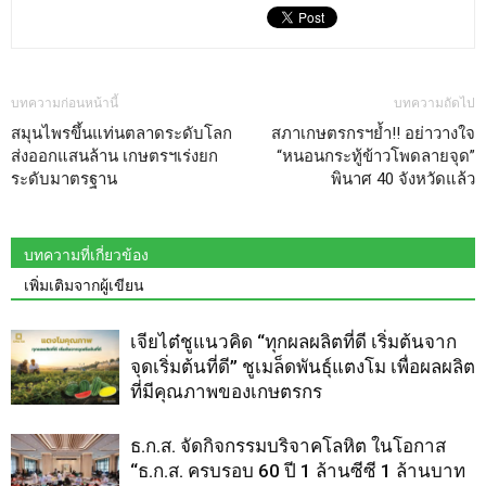
บทความก่อนหน้านี้
บทความถัดไป
สมุนไพรขึ้นแท่นตลาดระดับโลก
สภาเกษตรกรฯย้ำ!! อย่าวางใจ
ส่งออกแสนล้าน เกษตรฯเร่งยก
“หนอนกระทู้ข้าวโพดลายจุด”
ระดับมาตรฐาน
พินาศ 40 จังหวัดแล้ว
บทความที่เกี่ยวข้อง
เพิ่มเติมจากผู้เขียน
เจียไต๋ชูแนวคิด “ทุกผลผลิตที่ดี เริ่มต้นจาก
จุดเริ่มต้นที่ดี” ชูเมล็ดพันธุ์แตงโม เพื่อผลผลิต
ที่มีคุณภาพของเกษตรกร
ธ.ก.ส. จัดกิจกรรมบริจาคโลหิต ในโอกาส
“ธ.ก.ส. ครบรอบ 60 ปี 1 ล้านซีซี 1 ล้านบาท