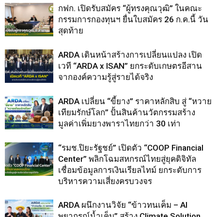
กฟก. เปิดรับสมัคร “ผู้ทรงคุณวุฒิ” ในคณะ
กรรมการกองทุนฯ ยื่นใบสมัคร 26 ก.ค.นี้ วัน
สุดท้าย
ARDA เดินหน้าสร้างการเปลี่ยนแปลง เปิด
เวที “ARDA x ISAN” ยกระดับเกษตรอีสาน
จากองค์ความรู้สู่รายได้จริง
ARDA เปลี่ยน “ขี้ยาง” ราคาหลักสิบ สู่ “หวาย
เทียมรักษ์โลก” ปั้นสินค้านวัตกรรมสร้าง
มูลค่าเพิ่มยางพาราไทยกว่า 30 เท่า
“รมช.ปิยะรัฐชย์” เปิดตัว “COOP Financial
Center” พลิกโฉมสหกรณ์ไทยสู่ยุคดิจิทัล
เชื่อมข้อมูลการเงินเรียลไทม์ ยกระดับการ
บริหารความเสี่ยงครบวงจร
ARDA ผนึกงานวิจัย “ข้าวทนเค็ม – AI
พยากรณ์น้ำเค็ม” สร้าง Climate Solution