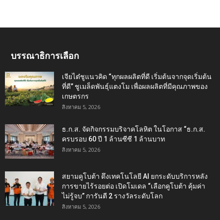
บรรณาธิการเลือก
เจียไต๋ชูแนวคิด “ทุกผลผลิตที่ดี เริ่มต้นจากจุดเริ่มต้น
ที่ดี” ชูเมล็ดพันธุ์แตงโม เพื่อผลผลิตที่มีคุณภาพของ
เกษตรกร
สิงหาคม 5, 2026
ธ.ก.ส. จัดกิจกรรมบริจาคโลหิต ในโอกาส “ธ.ก.ส.
ครบรอบ 60 ปี 1 ล้านซีซี 1 ล้านบาท
สิงหาคม 5, 2026
สยามคูโบต้า ดึงเทคโนโลยี AI ยกระดับบริการหลัง
การขายไร้รอยต่อ เปิดโมเดล “เลือกคูโบต้า คุ้มค่า
ไม่รู้จบ” การันตี 2 รางวัลระดับโลก
สิงหาคม 5, 2026