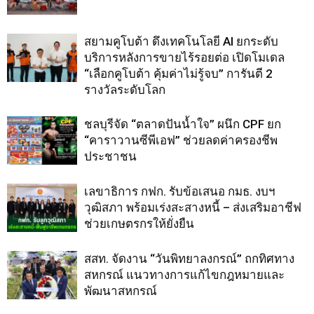
สยามคูโบต้า ดึงเทคโนโลยี AI ยกระดับ
บริการหลังการขายไร้รอยต่อ เปิดโมเดล
“เลือกคูโบต้า คุ้มค่าไม่รู้จบ” การันตี 2
รางวัลระดับโลก
ชลบุรีจัด “ตลาดปันน้ำใจ” ผนึก CPF ยก
“คาราวานซีพีเอฟ” ช่วยลดค่าครองชีพ
ประชาชน
เลขาธิการ กฟก. รับข้อเสนอ กมธ. งบฯ
วุฒิสภา พร้อมเร่งสะสางหนี้ – ส่งเสริมอาชีฟ
ช่วยเกษตรกรให้ยั่งยืน
สสท. จัดงาน “วันพิทยาลงกรณ์” ถกทิศทาง
สหกรณ์ แนวทางการแก้ไขกฎหมายและ
พัฒนาสหกรณ์