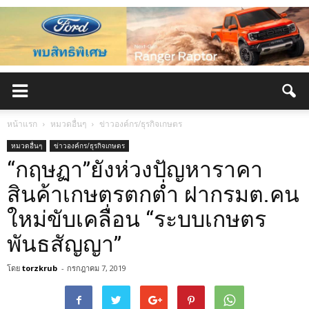
หน้าแรก
หมวดอื่นๆ
ข่าวองค์กร/ธุรกิจเกษตร
หมวดอื่นๆ
ข่าวองค์กร/ธุรกิจเกษตร
“กฤษฏา”ยังห่วงปัญหาราคา
สินค้าเกษตรตกต่ำ ฝากรมต.คน
ใหม่ขับเคลื่อน “ระบบเกษตร
พันธสัญญา”
โดย
torzkrub
-
กรกฎาคม 7, 2019