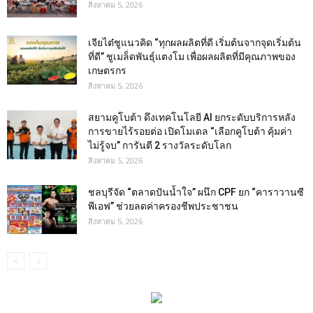
สิงหาคม 5, 2026
เจียไต๋ชูแนวคิด “ทุกผลผลิตที่ดี เริ่มต้นจากจุดเริ่มต้น
ที่ดี” ชูเมล็ดพันธุ์แตงโม เพื่อผลผลิตที่มีคุณภาพของ
เกษตรกร
สิงหาคม 5, 2026
สยามคูโบต้า ดึงเทคโนโลยี AI ยกระดับบริการหลัง
การขายไร้รอยต่อ เปิดโมเดล “เลือกคูโบต้า คุ้มค่า
ไม่รู้จบ” การันตี 2 รางวัลระดับโลก
สิงหาคม 5, 2026
ชลบุรีจัด “ตลาดปันน้ำใจ” ผนึก CPF ยก “คาราวานซี
พีเอฟ” ช่วยลดค่าครองชีพประชาชน
สิงหาคม 5, 2026