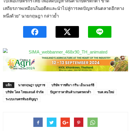
ไปเพื่อเกษตรกรไทย เพื่อลดปัญหาสินค้าเกษตรตกต่ำ ขาด
เสถียรภาพเหมือนในอดีตและนำไปสู่การลดปัญหาล้นตลาดอีกทาง
หนึ่งด้วย” นายกฤษฎา กล่าวย้ำ
แท็ก
นายกฤษฎา บุญราช
บริษัท ราชสีมา กรีน เอ็นเนอร์ยี
บริษัท โดล ไทยแลนด์ จำกัด
ปัญหาราคาสินค้าเกษตรตกต่ำ
รมต.คนใหม่
ระบบเกษตรพันธสัญญา