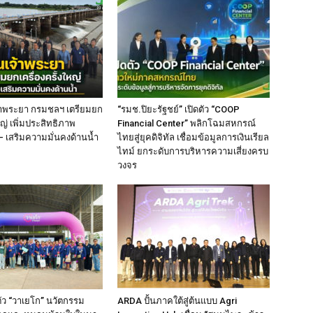
เจ้าพระยา กรมชลฯ เตรียมยก
“รมช.ปิยะรัฐชย์” เปิดตัว “COOP
หญ่ เพิ่มประสิทธิภาพ
Financial Center” พลิกโฉมสหกรณ์
เสริมความมั่นคงด้านน้ำ
ไทยสู่ยุคดิจิทัล เชื่อมข้อมูลการเงินเรียล
ไทม์ ยกระดับการบริหารความเสี่ยงครบ
วงจร
ตัว “วาเยโก” นวัตกรรม
ARDA ปั้นภาคใต้สู่ต้นแบบ Agri