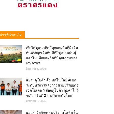
ข่าวที่น่าสนใจ
เจียไต๋ชูแนวคิด “ทุกผลผลิตที่ดี เริ่ม
ต้นจากจุดเริ่มต้นที่ดี” ชูเมล็ดพันธุ์
แตงโม เพื่อผลผลิตที่มีคุณภาพของ
เกษตรกร
สิงหาคม 5, 2026
สยามคูโบต้า ดึงเทคโนโลยี AI ยก
ระดับบริการหลังการขายไร้รอยต่อ
เปิดโมเดล “เลือกคูโบต้า คุ้มค่าไม่รู้
จบ” การันตี 2 รางวัลระดับโลก
สิงหาคม 5, 2026
ธ.ก.ส. จัดกิจกรรมบริจาคโลหิต ใน