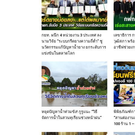
กยท. ผนึก 4 หน่วยงาน 3 ประเทศ ลง
เลขาธิการ ก
นามวิจัย “ระบบกรีดยางความถี่ต่ำ” ชู
วุฒิสภา พร้อ
นวัตกรรมแก้ปัญหาน้ำยาง ยกระดับการ
อาชีฟช่วยเก
แข่งขันในตลาดโลก
หยุดปัญหาน้ำท่วมขัง! กูรูแนะ “วิธี
พิพิธภัณฑ์ก
จัดการน้ำในสวนทุเรียนช่วงหน้าฝน”
“สานต่องานแม
100 ร้าน 1 – 