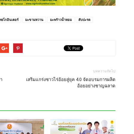
ทยโกอินเตอร์
มะขามหวาน
มะพร้าวน้ำหอม
สับปะรด
บทความถัดไป
หา
เสริมแกร่งชาวไร่อ้อยสู่ยุค 4.0 จัดอบรมการผลิต
อ้อยอย่างชาญฉลาด