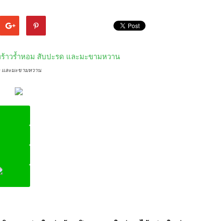
ะรด และมะขามหวาน
ine