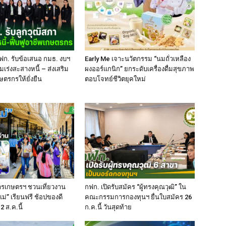
ฟก. รับข้อเสนอ กมธ. งบฯ
Early Me เจาะนวัตกรรม “นมถั่วเหลือง
มเร่งสะสางหนี้ – ส่งเสริม
ผงออร์แกนิก” ยกระดับเครื่องดื่มสุขภาพ
ษตรกรให้ยั่งยืน
ตอบโจทย์ชีวิตยุคใหม่
ารเกษตรฯ ชวนเที่ยวงาน
กฟก. เปิดรับสมัคร “ผู้ทรงคุณวุฒิ” ใน
่” เรียนฟรี ช้อปของดี
คณะกรรมการกองทุนฯ ยื่นใบสมัคร 26
2 ส.ค.นี้
ก.ค.นี้ วันสุดท้าย