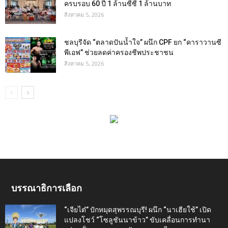
ครบรอบ 60 ปี 1 ล้านซีซี 1 ล้านบาท
สิงหาคม 5, 2026
ชลบุรีจัด “ตลาดปันน้ำใจ” ผนึก CPF ยก “คาราวานซี
พีเอฟ” ช่วยลดค่าครองชีพประชาชน
สิงหาคม 5, 2026
บรรณาธิการเลือก
“เจียไต๋” ปักหมุดสุพรรณบุรี! ผนึก “นาเฮียใช้” เปิด
แปลงโชว์ “โซลูชันนาข้าว” ขับเคลื่อนการทำนา