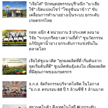
“เจียไต๋” ปักหมุดสุพรรณบุรี! ผนึก “นาเฮีย
ใช้” เปิดแปลงโชว์ “โซลูชันนาข้าว” ขับ
เคลื่อนการทำนาอย่างเป็นระบบ ยกระดับ
เกษตรกรไทย
กยท. ผนึก 4 หน่วยงาน 3 ประเทศ ลงนาม
วิจัย “ระบบกรีดยางความถี่ต่ำ” ชูนวัตกรรม
แก้ปัญหาน้ำยาง ยกระดับการแข่งขันใน
ตลาดโลก
เจียไต๋ชูแนวคิด “ทุกผลผลิตที่ดี เริ่มต้นจาก
จุดเริ่มต้นที่ดี” ชูเมล็ดพันธุ์แตงโม เพื่อผลผลิต
ที่มีคุณภาพของเกษตรกร
ธ.ก.ส. จัดกิจกรรมบริจาคโลหิต ในโอกาส
“ธ.ก.ส. ครบรอบ 60 ปี 1 ล้านซีซี 1 ล้านบาท
สยามคูโบต้า ดึงเทคโนโลยี AI ยกระดับ