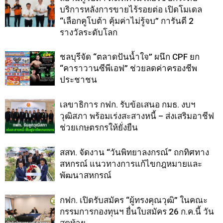
บริการหลังการขายไร้รอยต่อ เปิดโมเดล
“เลือกคูโบต้า คุ้มค่าไม่รู้จบ” การันตี 2
รางวัลระดับโลก
ชลบุรีจัด “ตลาดปันน้ำใจ” ผนึก CPF ยก
“คาราวานซีพีเอฟ” ช่วยลดค่าครองชีพ
ประชาชน
เลขาธิการ กฟก. รับข้อเสนอ กมธ. งบฯ
วุฒิสภา พร้อมเร่งสะสางหนี้ – ส่งเสริมอาชีฟ
ช่วยเกษตรกรให้ยั่งยืน
สสท. จัดงาน “วันพิทยาลงกรณ์” ถกทิศทาง
สหกรณ์ แนวทางการแก้ไขกฎหมายและ
พัฒนาสหกรณ์
กฟก. เปิดรับสมัคร “ผู้ทรงคุณวุฒิ” ในคณะ
กรรมการกองทุนฯ ยื่นใบสมัคร 26 ก.ค.นี้ วัน