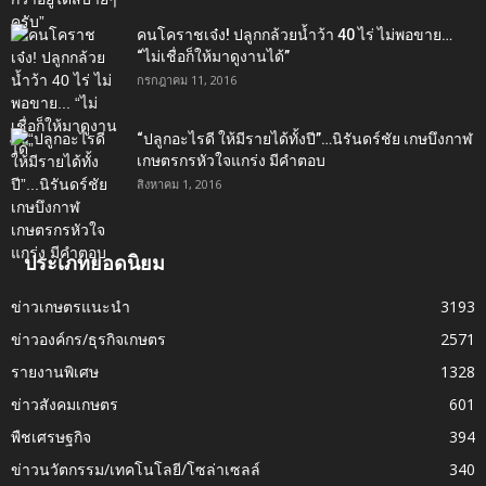
คนโคราชเจ๋ง! ปลูกกล้วยน้ำว้า 40 ไร่ ไม่พอขาย…
“ไม่เชื่อก็ให้มาดูงานได้”‬
กรกฎาคม 11, 2016
“ปลูกอะไรดี ให้มีรายได้ทั้งปี”…นิรันดร์ชัย เกษบึงกาฬ
เกษตรกรหัวใจแกร่ง มีคำตอบ
สิงหาคม 1, 2016
ประเภทยอดนิยม
ข่าวเกษตรแนะนำ
3193
ข่าวองค์กร/ธุรกิจเกษตร
2571
รายงานพิเศษ
1328
ข่าวสังคมเกษตร
601
พืชเศรษฐกิจ
394
ข่าวนวัตกรรม/เทคโนโลยี/โซล่าเซลล์
340