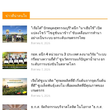
ข่าวที่น่าสนใจ
“เจียไต๋” ปักหมุดสุพรรณบุรี! ผนึก “นาเฮียใช้” เปิด
แปลงโชว์ “โซลูชันนาข้าว” ขับเคลื่อนการทำนา
อย่างเป็นระบบ ยกระดับเกษตรกรไทย
สิงหาคม 8, 2026
กยท. ผนึก 4 หน่วยงาน 3 ประเทศ ลงนามวิจัย “ระบบ
กรีดยางความถี่ต่ำ” ชูนวัตกรรมแก้ปัญหาน้ำยาง ยก
ระดับการแข่งขันในตลาดโลก
สิงหาคม 7, 2026
เจียไต๋ชูแนวคิด “ทุกผลผลิตที่ดี เริ่มต้นจากจุดเริ่มต้น
ที่ดี” ชูเมล็ดพันธุ์แตงโม เพื่อผลผลิตที่มีคุณภาพของ
เกษตรกร
สิงหาคม 5, 2026
ธ.ก.ส. จัดกิจกรรมบริจาคโลหิต ในโอกาส “ธ.ก.ส.