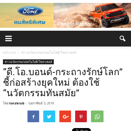
หน้าแรก
ข่าวนวัตกรรม/เทคโนโลยี/โซล่าเซลล์
ข่าวนวัตกรรม/เทคโนโลยี/โซล่าเซลล์
“ดี.โอ.บอนด์-กระถางรักษ์โลก”
ชี้ก่อสร้างยุคใหม่ ต้องใช้
“นวัตกรรมทันสมัย”
โดย
torzkrub
-
กุมภาพันธ์ 5, 2019