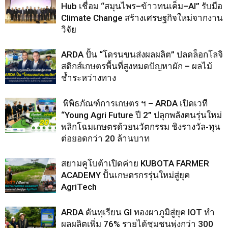
Hub เชื่อม “สมุนไพร–ข้าวทนเค็ม–AI” รับมือ
Climate Change สร้างเศรษฐกิจใหม่จากงาน
วิจัย
ARDA ปั้น “โดรนขนส่งผลผลิต” ปลดล็อกโลจิ
สติกส์เกษตรพื้นที่สูงหมดปัญหาผัก – ผลไม้
ช้ำระหว่างทาง
พิพิธภัณฑ์การเกษตร ฯ – ARDA เปิดเวที
“Young Agri Future ปี 2” ปลุกพลังคนรุ่นใหม่
พลิกโฉมเกษตรด้วยนวัตกรรม ชิงรางวัล-ทุน
ต่อยอดกว่า 20 ล้านบาท
สยามคูโบต้าเปิดค่าย KUBOTA FARMER
ACADEMY ปั้นเกษตรกรรุ่นใหม่สู่ยุค
AgriTech
ARDA ดันทุเรียน GI ทองผาภูมิสู่ยุค IOT ทำ
ผลผลิตเพิ่ม 76% รายได้ชุมชนพุ่งกว่า 300