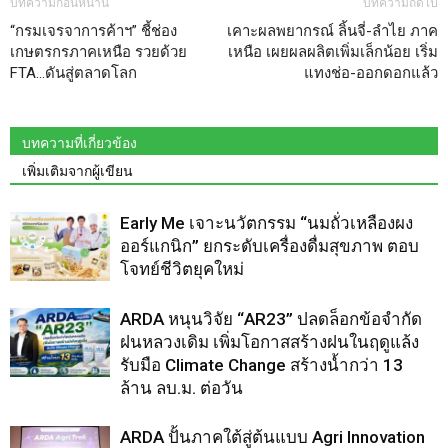
บทความก่อนหน้านี้
บทความถัดไป
“กรมเจรจาการค้าฯ” ชี้ช่อง
เคาะผลพยากรณ์ ลิ้นจี่-ลำไย ภาค
เกษตรกรภาคเหนือ รวยด้วย
เหนือ เผยผลผลิตเพิ่มเล็กน้อย เริ่ม
FTA…ดันสู่ตลาดโลก
แทงช่อ-ออกดอกแล้ว
บทความที่เกี่ยวข้อง
เพิ่มเติมจากผู้เขียน
Early Me เจาะนวัตกรรม “นมถั่วเหลืองผง
ออร์แกนิก” ยกระดับเครื่องดื่มสุขภาพ ตอบ
โจทย์ชีวิตยุคใหม่
ARDA หนุนวิจัย “AR23” ปลดล็อกข้อจำกัด
ฝนหลวงเดิม เพิ่มโอกาสสร้างฝนในฤดูแล้ง
รับมือ Climate Change สร้างน้ำกว่า 13
ล้าน ลบ.ม. ต่อวัน
ARDA ปั้นภาคใต้สู่ต้นแบบ Agri Innovation