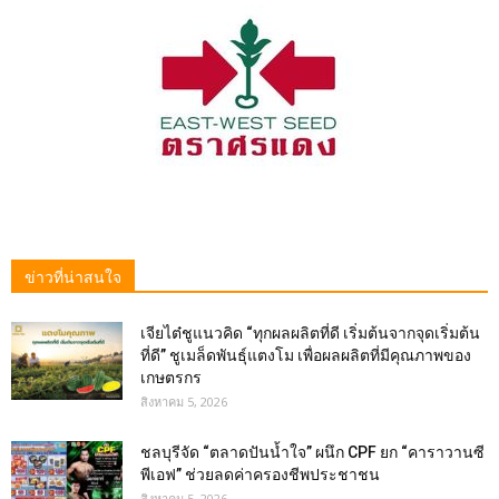
ข่าวที่น่าสนใจ
เจียไต๋ชูแนวคิด “ทุกผลผลิตที่ดี เริ่มต้นจากจุดเริ่มต้น
ที่ดี” ชูเมล็ดพันธุ์แตงโม เพื่อผลผลิตที่มีคุณภาพของ
เกษตรกร
สิงหาคม 5, 2026
ชลบุรีจัด “ตลาดปันน้ำใจ” ผนึก CPF ยก “คาราวานซี
พีเอฟ” ช่วยลดค่าครองชีพประชาชน
สิงหาคม 5, 2026