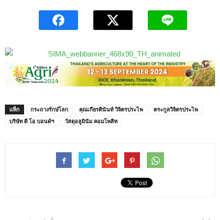
แท็ก
กระถางรักษ์โลก
คุณเกียรตินันท์ วิจิตรประไพ
ตระกูลวิจิตรประไพ
บริษัท ดี.โอ.บอนด์ฯ
วัสดุอลูมินัม คอมโพสิท