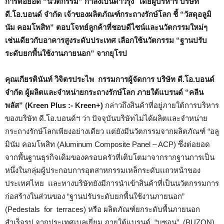
การต่อยอด “นวัตกรรม” กำลังเป็นดาวรุ่ง โดยผู้บริหาร บริษัท
ดี.โอ.บอนด์ จำกัด เจ้าของผลิตภัณฑ์กระถางรักษ์โลก ชี้ “วัสดุอลูมิ
นัม คอมโพสิท” ตอบโจทย์ลูกค้าที่ชอบดีไซน์และนวัตกรรมใหม่ๆ
เช่นเดียวกับอาคารสูงระดับประเทศ เลือกใช้นวัตกรรม “ฐานปรับ
ระดับยกพื้นใช้งานภายนอก” จากยุโรป
คุณเกียรตินันท์ วิจิตรประไพ กรรมการผู้จัดการ บริษัท ดี.โอ.บอนด์
จำกัด ผู้ผลิตและจำหน่ายกระถางรักษ์โลก ภายใต้แบรนด์ “คลีน
พลัส” (
Kreen Plus :- Kreen+)
กล่าวถึงสินค้าที่อยู่ภายใต้การบริหาร
ของบริษัท ดี.โอ.บอนด์ฯ ว่า ปัจจุบันบริษัทไม่ได้ผลิตและจำหน่าย
กระถางรักษ์โลกเพียงอย่างเดียว แต่ยังมีนวัตกรรมจากผลิตภัณฑ์ “อลู
มินัม คอมโพสิท (Aluminum Composite Panel – ACP) ซึ่งต่อยอด
จากพื้นฐานธุรกิจเดิมของครอบครัวที่เติบโตมาจากรากฐานการเป็น
หนึ่งในกลุ่มผู้ประกอบการอุตสาหกรรมเหล็กระดับแถวหน้าของ
ประเทศไทย และทางบริษัทยังมีการนำเข้าสินค้าที่เป็นนวัตกรรมการ
ก่อสร้างในส่วนของ “ฐานปรับระดับยกพื้นใช้งานภายนอก”
(Pedestals for terraces) หรือ ผลิตภัณฑ์ยกระดับพื้นภายนอก
สำเร็จรูป จากประเทศเบลเยี่ยม ภายใต้แบรนด์ “บูซอน” (BUZON)