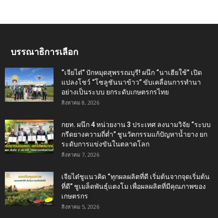
บรรณาธิการเลือก
“เจียไต๋” ปักหมุดสุพรรณบุรี! ผนึก “นาเฮียใช้” เปิด
แปลงโชว์ “โซลูชันนาข้าว” ขับเคลื่อนการทำนา
อย่างเป็นระบบ ยกระดับเกษตรกรไทย
สิงหาคม 8, 2026
กยท. ผนึก 4 หน่วยงาน 3 ประเทศ ลงนามวิจัย “ระบบ
กรีดยางความถี่ต่ำ” ชูนวัตกรรมแก้ปัญหาน้ำยาง ยก
ระดับการแข่งขันในตลาดโลก
สิงหาคม 7, 2026
เจียไต๋ชูแนวคิด “ทุกผลผลิตที่ดี เริ่มต้นจากจุดเริ่มต้น
ที่ดี” ชูเมล็ดพันธุ์แตงโม เพื่อผลผลิตที่มีคุณภาพของ
เกษตรกร
สิงหาคม 5, 2026