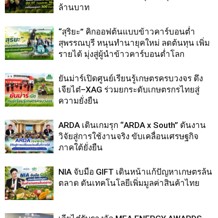
ล้านบาท
“สุริยะ” คิกออฟต้นแบบข้าวคาร์บอนต่ำ
สุพรรณบุรี หนุนทำนายุคใหม่ ลดต้นทุน เพิ่ม
รายได้ มุ่งสู่ผู้นำข้าวคาร์บอนต่ำโลก
ยันม่าร์เปิดศูนย์เรียนรู้เกษตรครบวงจร ดึง
เจียไต๋–XAG ร่วมยกระดับเกษตรกรไทยสู่
ความยั่งยืน
ARDA เดินเกมรุก “ARDA x South” ดันงาน
วิจัยสู่การใช้งานจริง ขับเคลื่อนเศรษฐกิจ
ภาคใต้ยั่งยืน
NIA จับมือ GIFT เดินหน้าแก้ปัญหาเกษตรล้น
ตลาด ดันเทคโนโลยีเพิ่มมูลค่าสินค้าไทย