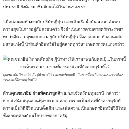
ปทุมธานี ยังต้องมาชิมผักผลไม้ในสวนของเรา
“เมื่อก่อนผมทำงานกับบริษัทญี่ปุ่น และเดินเรือน้ำมัน แต่มาค้นพบ
ความสุขในการอยู่กับครอบครัว จึงดำเนินการตามศาสตร์พระราชา
พบว่ามีความสุขมากกว่าอยู่กับบริษัทญี่ปุ่น จึงลาออกมาทำสวนผสม
ผสานแห่งนี้ นำสินค้าอินทรีย์ไปสู่ตลาดทุกวัน” เกษตรกรคนเก่งกล่าว
คุณชนาธิป วิภาคหัตถกิจ ผู้นำทางให้เรามาพบกับคุณปุ๊…ในภาพนี้จะเห็นความงามของท้อง
ร่องสวนที่ยังคงอนุรักษ์ไว้
ด้าน
คุณชนาธิป ฝ่ายพัฒนาลูกค้า
ธ.ก.ส.จังหวัดปทุมธานี กล่าวว่า
ธ.ก.ส.สนับสนุนสวนฟุ้งขจรมาตลอด เพราะเป็นสวนที่ยังคงอนุรักษ์
ความเป็นวิถีชีวิตแบบดั้งเดิม และเน้นความเป็นเกษตรอินทรีย์วิถีไทย
ซึ่งสอดคล้องกับนโยบายของภาครัฐ