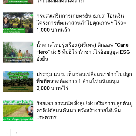
วิกฤตผลผลิตล้นตลาด
กรมส่งเสริมการเกษตรยัน ธ.ก.ส. โอนเงิน
โครงการพัฒนาสวนลำไยคุณภาพฯ ไร่ละ
1,000 บาทแล้ว
น้ำตาลไทยรุ่งเรือง (ศรีเทพ) คิกออฟ “Cane
Hero” ส่ง 5 ทีมฮีโร่ นำชาวไร่อ้อยสู่ยุค ESG
ยั่งยืน
ประชุม นบข. เห็นชอบเปลี่ยนนาข้าวไปปลูก
พืชที่ตลาดต้องการ 1 ล้านไร่ สนับสนุน
2,000 บาท/ไร่
ร้อยเอก ธรรมนัส สั่งลุย! ส่งเสริมการปลูกต้นยู
คาลิปตัสบนคันนา หวังสร้างรายได้เพิ่ม
เกษตรกร