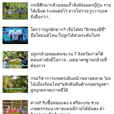
กรณีศึกษากล้วยหอมถ้ำสิงห์ส่งออกญี่ปุ่น ราย
ได้เฉียด 1แสนต่อไร่ อาจไม่รวยวูบวาบแต่
ยั่งยืนกว่า..
ใครว่าปลูกผักยาก? เจียไต๋ส่ง “ผักซองอีซี่”
มือใหม่แค่ไหน ก็ปลูกได้สวยระดับโปร!
ปลูกกล้วยหอมส่งเซเว่น 7 จังหวัดภาคใต้
ตอนล่างยังมีโอกาส…เผยมาตรฐานกล้วยที่
ต้องการ
กรมวิชาการเกษตรเดินหน้าขยายตลาด “ผล
ไม้เมืองร้อนไทย”ผลักดันสินค้าเกษตรมูลค่า
สูงบุกตลาดเกาหลีใต้
ด่วน!! รับซื้อหอมแดง จ.ศรีสะเกษ ช่วย
เกษตรกรแนวชายแดนมีรายได้มั่นคง ฝ่า