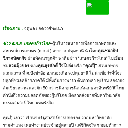
เรื่อง/ภาพ
:
จตุพล ยอดวงศ์พะเนา
ข่าว ธ.ก.ส. เกษตรก้าวไกล
–ผู้บริหารธนาคารเพื่อการเกษตรและ
สหกรณ์การเกษตร (ธ.ก.ส.) สาขา จ.ปทุมธานี นำโดย
คุณชนาธิป
วิภาคหัตถกิจ
ฝ่ายพัฒนาลูกค้า พาทีมข่าว “เกษตรก้าวไกล” ไปเยี่ยม
ชม
สวนฟุ้งขจร
ของ
คุณสุรศักดิ์ ใจโปร่ง
หรือ
“คุณปุ๊”
สวนเกษตร
ผสมผสาน ที่ ต.บึงชำอ้อ อ.หนองเสือ จ.ปทุมธานี ไม่น่าเชื่อว่าที่นี่จะ
ปลูกพืชผลคล้ายภาคใต้ มีทั้งต้นยางพารา ต้นดาหลา ทุเรียน ลองกอง
ส้มเขียวหวาน และผัก 50 กว่าชนิด ทุกชนิดเน้นเกษตรอินทรีย์วิถีไทย
คำนึงถึงความปลอดภัยของผู้บริโภค มีตลาดส่งขายที่มหาวิทยาลัย
ธรรมศาสตร์ วิทยาเขตรังสิต
คุณปุ๊ เล่าว่า เรียนจบรัฐศาสตร์การปกครอง จากมหาวิทยาลัย
รามคำแหง เคยทำงานประจำอยู่หลายปี แต่ชีวิตจริง ๆ ชอบทำการ