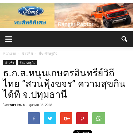
หน้าแรก
ข่าวพืช
พืชเศรษฐกิจ
ข่าวพืช
พืชเศรษฐกิจ
ธ.ก.ส.หนุนเกษตรอินทรีย์วิถี
ไทย “สวนฟุ้งขจร” ความสุขกิน
ได้ที่ จ.ปทุมธานี
โดย
torzkrub
-
ตุลาคม 18, 2018