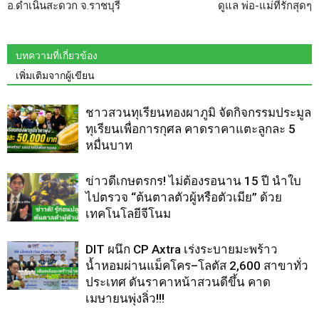
อ.ดำเนินสะดวก จ.ราชบุรี
ดูแล พ่อ-แม่ที่รักสุดๆ
บทความที่เกี่ยวข้อง
เพิ่มเติมจากผู้เขียน
ชาวสวนทุเรียนทองผาภูมิ จัดกิจกรรมประมูล
ทุเรียนเพื่อการกุศล คาดราคาแตะลูกละ 5
หมื่นบาท
ข่าวดีเกษตรกร! ไม่ต้องรอนาน 15 ปี นำใบ
ไปตรวจ “ต้นตาลตัวผู้หรือตัวเมีย” ด้วย
เทคโนโลยีจีโนม
DIT ผนึก CP Axtra เร่งระบายมะพร้าว
น้ำหอมผ่านแม็คโคร–โลตัส 2,600 สาขาทั่ว
ประเทศ ดันราคาหน้าสวนดีขึ้น คาด
เมษายนพุ่งลิ่ว!!!