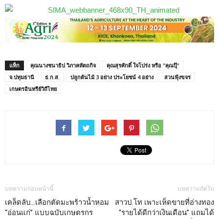
แท็ก
คุณนางชนาธิป วิภาคหัตถกิจ
คุณสุรศักดิ์ ใจโปร่ง หรือ "คุณปุ๊"
จ.ปทุมธานี
ธ.ก.ส.
ปลูกต้นไม้ 3 อย่าง ประโยชน์ 4 อย่าง
สวนฟุ้งขจร
เกษตรอินทรีย์วิถีไทย
บทความก่อนหน้านี้
บทความถัดไป
เคล็ดลับ…เลือกตัดมะพร้าวน้ำหอม
สาวป.โท เพาะเห็ดขายที่อ่างทอง
“อ่อนแก่” แบบฉบับเกษตรกร
“รายได้ดีกว่าเงินเดือน” แถมได้