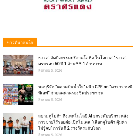
ข่าวที่น่าสนใจ
ธ.ก.ส. จัดกิจกรรมบริจาคโลหิต ในโอกาส “ธ.ก.ส.
ครบรอบ 60 ปี 1 ล้านซีซี 1 ล้านบาท
สิงหาคม 5, 2026
ชลบุรีจัด “ตลาดปันน้ำใจ” ผนึก CPF ยก “คาราวานซี
พีเอฟ” ช่วยลดค่าครองชีพประชาชน
สิงหาคม 5, 2026
สยามคูโบต้า ดึงเทคโนโลยี AI ยกระดับบริการหลัง
การขายไร้รอยต่อ เปิดโมเดล “เลือกคูโบต้า คุ้มค่า
ไม่รู้จบ” การันตี 2 รางวัลระดับโลก
สิงหาคม 5, 2026