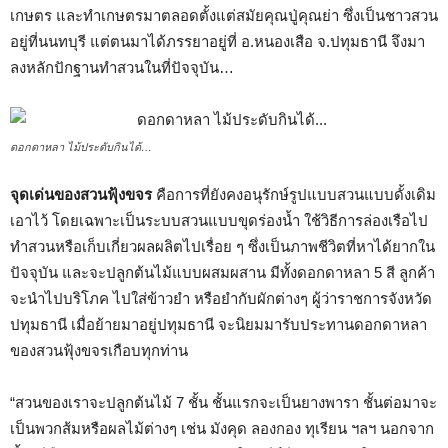
เกษตร และทำเกษตรมาตลอดตั้งแต่สมัยคุณปู่คุณย่า ซึ่งเป็นชาวสวน
อยู่ที่นนทบุรี แต่ตนมาได้ภรรยาอยู่ที่ อ.หนองเสือ จ.ปทุมธานี จึงมา
ลงหลักปักฐานทำสวนในที่ปัจจุบัน…
ดอกดาหลา ไม้ประดับกินได้…
จุดเด่นของสวนฟุ้งขจร
คือการที่ยังคงอนุรักษ์รูปแบบสวนแบบดั้งเดิม
เอาไว้ โดยเฉพาะเป็นระบบสวนแบบขุดร่องน้ำ ใช้วิธีการล่องเรือไป
ทำสวนหรือเก็บเกี่ยวผลผลิตไปเรื่อย ๆ ซึ่งเป็นภาพชีวิตที่หาได้ยากใน
ปัจจุบัน และจะปลูกต้นไม้แบบผสมผสาน มีทั้งดอกดาหลา 5 สี ลูกค้า
จะนำไปบริโภค ไปใส่ข้าวยำ หรือยำกับผักต่างๆ ผู้ว่าราชการจังหวัด
ปทุมธานี เมื่อย้ายมาอยู่ปทุมธานี จะนิยมมารับประทานดอกดาหลา
ของสวนฟุ้งขจรเกือบทุกท่าน
“สวนของเราจะปลูกต้นไม้ 7 ชั้น ชั้นแรกจะเป็นยางพารา ชั้นต่อมาจะ
เป็นพวกส้มหรือผลไม้ต่างๆ เช่น มังคุด ลองกอง ทุเรียน ฯลฯ นอกจาก