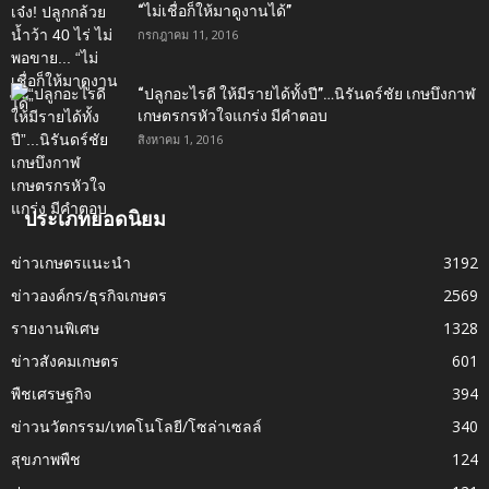
“ไม่เชื่อก็ให้มาดูงานได้”‬
กรกฎาคม 11, 2016
“ปลูกอะไรดี ให้มีรายได้ทั้งปี”…นิรันดร์ชัย เกษบึงกาฬ
เกษตรกรหัวใจแกร่ง มีคำตอบ
สิงหาคม 1, 2016
ประเภทยอดนิยม
ข่าวเกษตรแนะนำ
3192
ข่าวองค์กร/ธุรกิจเกษตร
2569
รายงานพิเศษ
1328
ข่าวสังคมเกษตร
601
พืชเศรษฐกิจ
394
ข่าวนวัตกรรม/เทคโนโลยี/โซล่าเซลล์
340
สุขภาพพืช
124