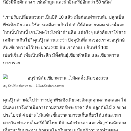
นี้ยังมีพืชผักต่าง ๆ เช่นผักกูด และผักอินทรีย์อีกกว่า 50 ชนิด”
“เราปรับเปลี่ยนสวนมาเป็นปีที่ 10 แล้ว เมื่อก่อนทำสวนส้ม ปลูกเป็น
พืชเชิงเดี่ยว แต่ใช้สารเคมีมากเกินไป ทำให้ส้มตายหมด ช่วงนั้นจะ
โทษนั้นโทษนี้ เช่นโทษโรงไฟฟ้าถ่านหิน แต่จริงๆ แล้วคือเราใช้สาร
เคมีมากเกินไป” คุณปุ๊ กล่าวและว่า ปัจจุบันที่สวนของเราจะอนุรักษ์
ส้มเขียวหวานไว้ประมาณ 200 ต้น เราทำแบบอินทรีย์ 100
เปอร์เซ็นต์ เพื่อเป็นที่ระลึก มีทั้งพันธุ์เขียวดำเนิน และเขียวหวาน
บางกรวย
อนุรักษ์ส้มเขียวหวาน…ไม้ผลดั้งเดิมของสวน
คุณปุ๊ กล่าวต่อไปว่าการปลูกพืชเชิงเดี่ยวจะล้มลุกคุกคลานตลอด ไม่
มั่นคง เราจึงดำเนินการตามศาสตร์พระราชา คือ ปลูกต้นไม้ 3 อย่าง
ประโยชน์ 4 อย่าง ไม้แต่ละชั้นเราสามารถเก็บเกี่ยวได้แต่ละเวลา
ต่างกัน ทำแบบอินทรีย์วิถีไทย มีบ้านพักรับรอง และเชิญชวนนักท่อง
เที่ยวมารับประทานผักสมุนไพรในสวน แม้แต่ผู้ว่าฯ ทุกท่านของ