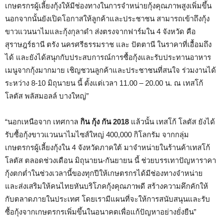
เกษตรกรผู้เลี้ยงกุ้งให้มีช่องทางในการจำหน่ายกุ้งคุณภาพสูงเพิ่มขึ้น
นอกจากนั้นยังเปิดโอกาสให้ลูกค้าและประชาชน สามารถเข้าถึงกุ้ง
ขาวแวนนาไมและกุ้งกุลาดำ ส่งตรงจากฟาร์มใน 4 จังหวัด คือ
สุราษฎร์ธานี ตรัง นครศรีธรรมราช และ ปัตตานี ในราคาที่เอื้อมถึง
ได้ และยังได้สนุกกับประสบการณ์การซื้อกุ้งและรับประทานอาหาร
เมนูจากกุ้งมากมาย เชิญชวนลูกค้าและประชาชนที่สนใจ ร่วมงานได้
ระหว่าง 8-10 มิถุนายน นี้ ตั้งแต่เวลา 11.00 – 20.00 น. ณ เทสโก้
โลตัส พลัสมอลล์ บางใหญ่”
“นอกเหนือจาก เทศกาล
กิน กุ้ง กัน
2018
แล้วนั้น เทสโก้ โลตัส ยังได้
รับซื้อกุ้งขาวแวนนาไมไซส์ใหญ่ 400,000 กิโลกรัม จากกลุ่ม
เกษตรกรผู้เลี้ยงกุ้งใน 4 จังหวัดภาคใต้ มาจำหน่ายในร้านค้าเทสโก้
โลตัส ตลอดช่วงเดือน มิถุนายน-กันยายน นี้ ช่วยบรรเทาปัญหาราคา
กุ้งตกต่ำในช่วงเวลานี้ของทุกปีให้เกษตรกรได้มีช่องทางจำหน่าย
และส่งเสริมให้คนไทยหันบริโภคกุ้งคุณภาพดี สร้างความคึกคักให้
กับตลาดภายในประเทศ โดยเรามีแผนที่จะให้การสนับสนุนและรับ
ซื้อกุ้งจากเกษตรกรเพิ่มขึ้นในอนาคตเพื่อแก้ปัญหาอย่างยั่งยืน”