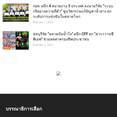
กยท. ผนึก 4 หน่วยงาน 3 ประเทศ ลงนามวิจัย “ระบบ
กรีดยางความถี่ต่ำ” ชูนวัตกรรมแก้ปัญหาน้ำยาง ยก
ระดับการแข่งขันในตลาดโลก
สิงหาคม 7, 2026
ชลบุรีจัด “ตลาดปันน้ำใจ” ผนึก CPF ยก “คาราวานซี
พีเอฟ” ช่วยลดค่าครองชีพประชาชน
สิงหาคม 5, 2026
บรรณาธิการเลือก