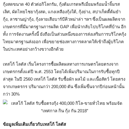
กุ้งสดขนาด 40 ตัวต่อกิโลกรัม, กุ้งต้มเกรดพรีเมี่ยมพร้อมน้ำจิ้มรส
เลิศ, ผัดไทยไชยากุ้งสด, แกงเหลืองกุ้งใต้, กุ้งย่าง, สปาเก็ตตี้ต้มยำ
กุ้ง, ลาซานญ่ากุ้ง, กุ้งลายเสือบาร์บีคิวหม่าล่า ฯลฯ ซึ่งเป็นผลผลิตจาก
เกษตรกรที่มีมาตรฐานการผลิต GAP เพื่อนำกลับไปบริโภคที่บ้าน อีก
ทั้ง การจัดงานครั้งนี้ ยังถือเป็นส่วนหนึ่งของการส่งเสริมการบริโภคกุ้ง
ไทยมาตรฐานส่งออก เพื่อขยายช่องทางการตลาดให้เข้าถึงผู้บริโภค
ในประเทศอย่างกว้างขวางอีกด้วย
เทสโก้ โลตัส เริ่มโครงการซื้อผลิตผลทางการเกษตรโดยตรงจาก
เกษตรกรตั้งแต่ปี พ.ศ. 2553 โดยได้เพิ่มปริมาณในการรับซื้อทุกปี
ล่าสุด ในปี 2560 เทสโก้ โลตัส รับซื้อผัก ผลไม้ และเนื้อสัตว์ โดยตรง
จากเกษตรกร ปริมาณกว่า 200,000 ตัน ซึ่งเพิ่มขึ่นจากปีก่อนหน้านั้น
กว่า 30%
ข้อมูลเพิ่มเติมเกี่ยวกับเทสโก้ โลตัส