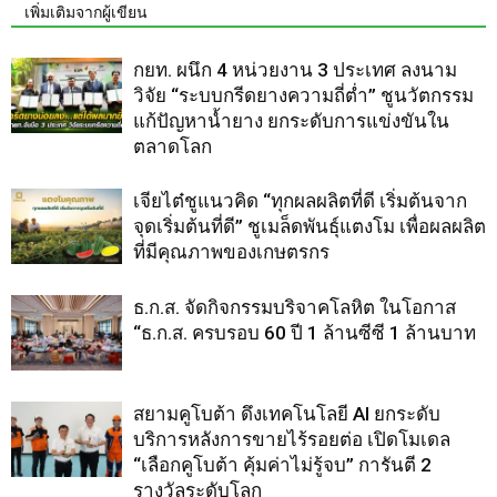
เพิ่มเติมจากผู้เขียน
กยท. ผนึก 4 หน่วยงาน 3 ประเทศ ลงนาม
วิจัย “ระบบกรีดยางความถี่ต่ำ” ชูนวัตกรรม
แก้ปัญหาน้ำยาง ยกระดับการแข่งขันใน
ตลาดโลก
เจียไต๋ชูแนวคิด “ทุกผลผลิตที่ดี เริ่มต้นจาก
จุดเริ่มต้นที่ดี” ชูเมล็ดพันธุ์แตงโม เพื่อผลผลิต
ที่มีคุณภาพของเกษตรกร
ธ.ก.ส. จัดกิจกรรมบริจาคโลหิต ในโอกาส
“ธ.ก.ส. ครบรอบ 60 ปี 1 ล้านซีซี 1 ล้านบาท
สยามคูโบต้า ดึงเทคโนโลยี AI ยกระดับ
บริการหลังการขายไร้รอยต่อ เปิดโมเดล
“เลือกคูโบต้า คุ้มค่าไม่รู้จบ” การันตี 2
รางวัลระดับโลก