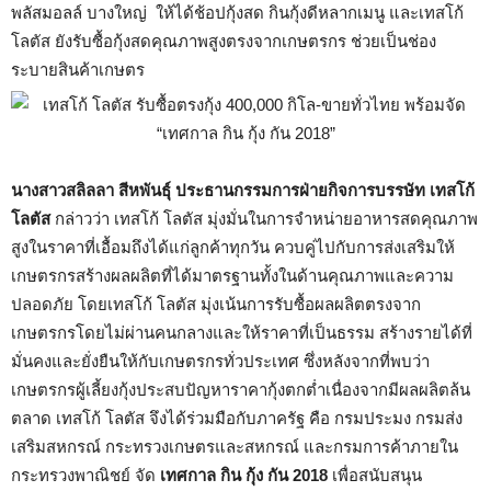
พลัสมอลล์ บางใหญ่ ให้ได้ช้อปกุ้งสด กินกุ้งดีหลากเมนู และเทสโก้
โลตัส ยังรับซื้อกุ้งสดคุณภาพสูงตรงจากเกษตรกร ช่วยเป็นช่อง
ระบายสินค้าเกษตร
นางสาวสลิลลา สีหพันธุ์
ประธานกรรมการฝ่ายกิจการบรรษัท เทสโก้
โลตัส
กล่าวว่า เทสโก้ โลตัส มุ่งมั่นในการจำหน่ายอาหารสดคุณภาพ
สูงในราคาที่เอื้อมถึงได้แก่ลูกค้าทุกวัน ควบคู่ไปกับการส่งเสริมให้
เกษตรกรสร้างผลผลิตที่ได้มาตรฐานทั้งในด้านคุณภาพและความ
ปลอดภัย โดยเทสโก้ โลตัส มุ่งเน้นการรับซื้อผลผลิตตรงจาก
เกษตรกรโดยไม่ผ่านคนกลางและให้ราคาที่เป็นธรรม สร้างรายได้ที่
มั่นคงและยั่งยืนให้กับเกษตรกรทั่วประเทศ ซึ่งหลังจากที่พบว่า
เกษตรกรผู้เลี้ยงกุ้งประสบปัญหาราคากุ้งตกต่ำเนื่องจากมีผลผลิตล้น
ตลาด เทสโก้ โลตัส จึงได้ร่วมมือกับภาครัฐ คือ กรมประมง กรมส่ง
เสริมสหกรณ์ กระทรวงเกษตรและสหกรณ์ และกรมการค้าภายใน
กระทรวงพาณิชย์ จัด
เทศกาล กิน กุ้ง กัน
2018
เพื่อสนับสนุน