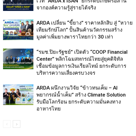
เวที “ARDA x ISAN” ยกระดับเกษตรอีสาน
จากองค์ความรู้สู่รายได้จริง
ARDA เปลี่ยน “ขี้ยาง” ราคาหลักสิบ สู่ “หวาย
เทียมรักษ์โลก” ปั้นสินค้านวัตกรรมสร้าง
มูลค่าเพิ่มยางพาราไทยกว่า 30 เท่า
“รมช.ปิยะรัฐชย์” เปิดตัว “COOP Financial
Center” พลิกโฉมสหกรณ์ไทยสู่ยุคดิจิทัล
เชื่อมข้อมูลการเงินเรียลไทม์ ยกระดับการ
บริหารความเสี่ยงครบวงจร
ARDA ผนึกงานวิจัย “ข้าวทนเค็ม – AI
พยากรณ์น้ำเค็ม” สร้าง Climate Solution
รับมือโลกร้อน ยกระดับความมั่นคงทาง
อาหารไทย