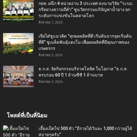
กยท. ผนึก 4 หน่วยงาน 3 ประเทศ ลงนามวิจัย “ระบบ
กรีดยางความถี่ต่ำ” ชูนวัตกรรมแก้ปัญหาน้ำยาง ยก
ระดับการแข่งขันในตลาดโลก
สิงหาคม 7, 2026
เจียไต๋ชูแนวคิด “ทุกผลผลิตที่ดี เริ่มต้นจากจุดเริ่มต้น
ที่ดี” ชูเมล็ดพันธุ์แตงโม เพื่อผลผลิตที่มีคุณภาพของ
เกษตรกร
สิงหาคม 5, 2026
ธ.ก.ส. จัดกิจกรรมบริจาคโลหิต ในโอกาส “ธ.ก.ส.
ครบรอบ 60 ปี 1 ล้านซีซี 1 ล้านบาท
สิงหาคม 5, 2026
โพสต์ที่เป็นที่นิยม
เลี้ยงเป็ดไข่ 500 ตัว “มีรายได้วันละ 1,000 กว่าอยู่ได้
สบายๆครับ”