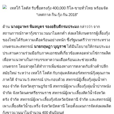
ด้าน
นางอุมาพร พิมลบุตร รองอธิบดีกรมประมง
กล่าวว่า จาก
สถานการณ์ราคากุ้งขาวแวนนาไมตกต่ำ ส่งผลให้เกษตรกรผู้เลี้ยงกุ้ง
ของไทยได้รับความเดือดร้อนอย่างหนัก ซึ่งรัฐมนตรีว่าการกระทรวง
เกษตรและสหกรณ์
นายกฤษฎา บุญราช
ได้มีนโยบายให้กรมประมง
ประสานความร่วมมือกับภาคเอกชนที่เกี่ยวข้องตลอดห่วงโซ่การผลิต
เพื่อหาแนวทางในการบรรเทาความเดือดร้อนและช่วยเหลือ
เกษตรกร โดยล่าสุดได้ทำการเพิ่มช่องทางการตลาดกับห้างค้าปลีก
สมัยใหม่ ระหว่าง เทสโก้ โลตัส กับกลุ่มคลัสเตอร์สหกรณ์กุ้งคุณภาพ
ภาคใต้ จำนวน 5 สหกรณ์ ประกอบด้วย สหกรณ์ผู้เลี้ยงกุ้งลุ่มน้ำท่า
ทอง จำกัด จังหวัดสุราษฎร์ธานี สหกรณ์ผู้เพาะเลี้ยงกุ้งลุ่มน้ำปากพนัง
จำกัด จังหวัดนครศรีธรรมราช สหกรณ์ผู้เพาะเลี้ยงสัตว์น้ำจังหวัด
ตรัง จำกัด สหกรณ์ผู้เพาะเลี้ยงกุ้งจังหวัดปัตตานี จำกัด และสหกรณ์ผู้
เพาะเลี้ยงสัตว์น้ำยะหริ่ง จังหวัดปัตตานี โดยตั้งแผนการจัดส่งผลผลิต
กุ้งขาวแวนนาไมจำนวน 400 ตันป้อนสู่