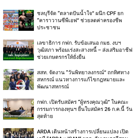
ชลบุรีจัด “ตลาดปันน้ำใจ” ผนึก CPF ยก
“คาราวานซีพีเอฟ” ช่วยลดค่าครองชีพ
ประชาชน
เลขาธิการ กฟก. รับข้อเสนอ กมธ. งบฯ
วุฒิสภา พร้อมเร่งสะสางหนี้ – ส่งเสริมอาชีฟ
ช่วยเกษตรกรให้ยั่งยืน
สสท. จัดงาน “วันพิทยาลงกรณ์” ถกทิศทาง
สหกรณ์ แนวทางการแก้ไขกฎหมายและ
พัฒนาสหกรณ์
กฟก. เปิดรับสมัคร “ผู้ทรงคุณวุฒิ” ในคณะ
กรรมการกองทุนฯ ยื่นใบสมัคร 26 ก.ค.นี้ วัน
สุดท้าย
ARDA เดินหน้าสร้างการเปลี่ยนแปลง เปิด