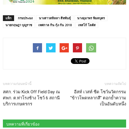
แท็ก
กรมประมง
นางสาวสลิลลา สีหพันธุ์
นางอุมาพร พิมลบุตร
นายกฤษฎา บุญราช
เทศกาล กิน กุ้ง กัน 2018
เทสโก้ โลตัส
บทความก่อนหน้านี้
บทความถัดไป
สศก. ร่วม Kick Off Field Day ณ
อีสท์ เวสท์ ซีด โชว์นวัตกรรม
ศพก. ต.ท่าโรงช้าง โชว์ 6 สถานี
“ข้าวโพดหลากสี” ตอกย้ำความ
บริการเกษตรกร
เป็นอันดับหนึ่ง
บทความที่เกี่ยวข้อง