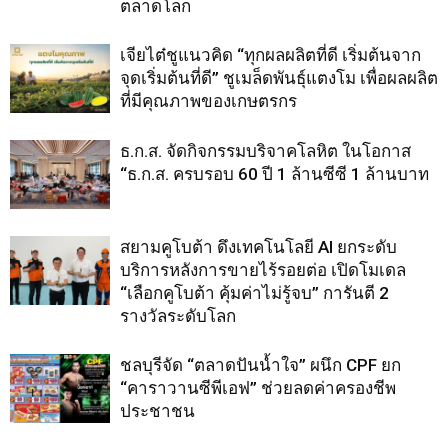
ตลาดโลก
เจียไต๋ชูแนวคิด “ทุกผลผลิตที่ดี เริ่มต้นจาก
จุดเริ่มต้นที่ดี” ชูเมล็ดพันธุ์แตงโม เพื่อผลผลิต
ที่มีคุณภาพของเกษตรกร
ธ.ก.ส. จัดกิจกรรมบริจาคโลหิต ในโอกาส
“ธ.ก.ส. ครบรอบ 60 ปี 1 ล้านซีซี 1 ล้านบาท
สยามคูโบต้า ดึงเทคโนโลยี AI ยกระดับ
บริการหลังการขายไร้รอยต่อ เปิดโมเดล
“เลือกคูโบต้า คุ้มค่าไม่รู้จบ” การันตี 2
รางวัลระดับโลก
ชลบุรีจัด “ตลาดปันน้ำใจ” ผนึก CPF ยก
“คาราวานซีพีเอฟ” ช่วยลดค่าครองชีพ
ประชาชน