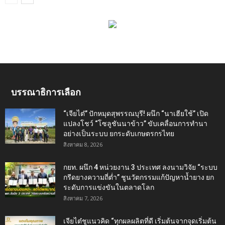
บรรณาธิการเลือก
“เจียไต๋” ปักหมุดสุพรรณบุรี! ผนึก “นาเฮียใช้” เปิด
แปลงโชว์ “โซลูชันนาข้าว” ขับเคลื่อนการทำนา
อย่างเป็นระบบ ยกระดับเกษตรกรไทย
สิงหาคม 8, 2026
กยท. ผนึก 4 หน่วยงาน 3 ประเทศ ลงนามวิจัย “ระบบ
กรีดยางความถี่ต่ำ” ชูนวัตกรรมแก้ปัญหาน้ำยาง ยก
ระดับการแข่งขันในตลาดโลก
สิงหาคม 7, 2026
เจียไต๋ชูแนวคิด “ทุกผลผลิตที่ดี เริ่มต้นจากจุดเริ่มต้น