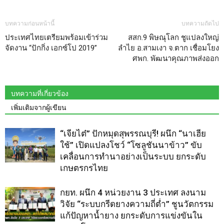
บทความก่อนหน้านี้
บทความถัดไป
ประเทศไทยเตรียมพร้อมเข้าร่วม
สสก.9 พิษณุโลก ชูแปลงใหญ่
จัดงาน “ปักกิ่ง เอกซ์โป 2019”
ลำไย อ.สามเงา จ.ตาก เชื่อมโยง
ศพก. พัฒนาคุณภาพส่งออก
บทความที่เกี่ยวข้อง
เพิ่มเติมจากผู้เขียน
“เจียไต๋” ปักหมุดสุพรรณบุรี! ผนึก “นาเฮีย
ใช้” เปิดแปลงโชว์ “โซลูชันนาข้าว” ขับ
เคลื่อนการทำนาอย่างเป็นระบบ ยกระดับ
เกษตรกรไทย
กยท. ผนึก 4 หน่วยงาน 3 ประเทศ ลงนาม
วิจัย “ระบบกรีดยางความถี่ต่ำ” ชูนวัตกรรม
แก้ปัญหาน้ำยาง ยกระดับการแข่งขันใน