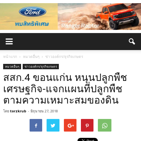
หน้าแรก
หมวดอื่นๆ
ข่าวองค์กร/ธุรกิจเกษตร
หมวดอื่นๆ
ข่าวองค์กร/ธุรกิจเกษตร
สสก.4 ขอนแก่น หนุนปลูกพืช
เศรษฐกิจ-แจกแผนที่ปลูกพืช
ตามความเหมาะสมของดิน
โดย
torzkrub
-
มิถุนายน 27, 2018