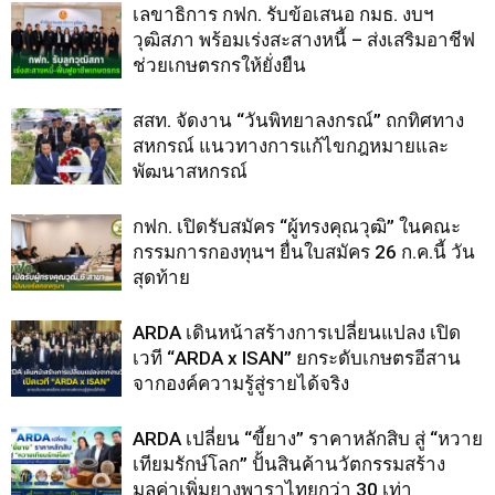
เลขาธิการ กฟก. รับข้อเสนอ กมธ. งบฯ
วุฒิสภา พร้อมเร่งสะสางหนี้ – ส่งเสริมอาชีฟ
ช่วยเกษตรกรให้ยั่งยืน
สสท. จัดงาน “วันพิทยาลงกรณ์” ถกทิศทาง
สหกรณ์ แนวทางการแก้ไขกฎหมายและ
พัฒนาสหกรณ์
กฟก. เปิดรับสมัคร “ผู้ทรงคุณวุฒิ” ในคณะ
กรรมการกองทุนฯ ยื่นใบสมัคร 26 ก.ค.นี้ วัน
สุดท้าย
ARDA เดินหน้าสร้างการเปลี่ยนแปลง เปิด
เวที “ARDA x ISAN” ยกระดับเกษตรอีสาน
จากองค์ความรู้สู่รายได้จริง
ARDA เปลี่ยน “ขี้ยาง” ราคาหลักสิบ สู่ “หวาย
เทียมรักษ์โลก” ปั้นสินค้านวัตกรรมสร้าง
มูลค่าเพิ่มยางพาราไทยกว่า 30 เท่า