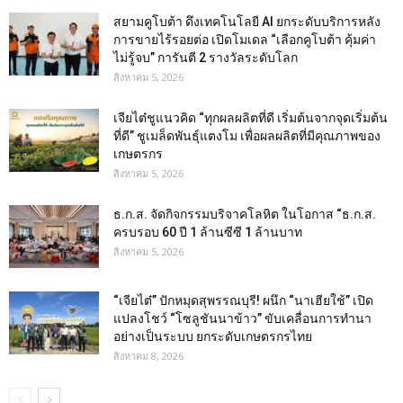
สยามคูโบต้า ดึงเทคโนโลยี AI ยกระดับบริการหลัง
การขายไร้รอยต่อ เปิดโมเดล “เลือกคูโบต้า คุ้มค่า
ไม่รู้จบ” การันตี 2 รางวัลระดับโลก
สิงหาคม 5, 2026
เจียไต๋ชูแนวคิด “ทุกผลผลิตที่ดี เริ่มต้นจากจุดเริ่มต้น
ที่ดี” ชูเมล็ดพันธุ์แตงโม เพื่อผลผลิตที่มีคุณภาพของ
เกษตรกร
สิงหาคม 5, 2026
ธ.ก.ส. จัดกิจกรรมบริจาคโลหิต ในโอกาส “ธ.ก.ส.
ครบรอบ 60 ปี 1 ล้านซีซี 1 ล้านบาท
สิงหาคม 5, 2026
“เจียไต๋” ปักหมุดสุพรรณบุรี! ผนึก “นาเฮียใช้” เปิด
แปลงโชว์ “โซลูชันนาข้าว” ขับเคลื่อนการทำนา
อย่างเป็นระบบ ยกระดับเกษตรกรไทย
สิงหาคม 8, 2026