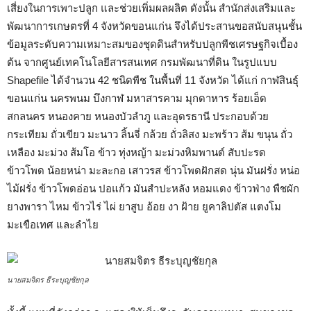
เสี่ยงในการเพาะปลูก และช่วยเพิ่มผลผลิต ดังนั้น สำนักส่งเสริมและ
พัฒนาการเกษตรที่ 4 จังหวัดขอนแก่น จึงได้ประสานขอสนับสนุนชั้น
ข้อมูลระดับความเหมาะสมของชุดดินสำหรับปลูกพืชเศรษฐกิจเบื้อง
ต้น จากศูนย์เทคโนโลยีสารสนเทศ กรมพัฒนาที่ดิน ในรูปแบบ
Shapefile ได้จำนวน 42 ชนิดพืช ในพื้นที่ 11 จังหวัด ได้แก่ กาฬสินธุ์
ขอนแก่น นครพนม บึงกาฬ มหาสารคาม มุกดาหาร ร้อยเอ็ด
สกลนคร หนองคาย หนองบัวลำภู และอุดรธานี ประกอบด้วย
กระเทียม ถั่วเขียว มะนาว ลิ้นจี่ กล้วย ถั่วลิสง มะพร้าว ส้ม ขนุน ถั่ว
เหลือง มะม่วง ส้มโอ ข้าว ทุ่งหญ้า มะม่วงหิมพานต์ สับปะรด
ข้าวโพด น้อยหน่า มะละกอ เสาวรส ข้าวโพดฝักสด นุ่น มันฝรั่ง หน่อ
ไม้ฝรั่ง ข้าวโพดอ่อน ปอแก้ว มันสำปะหลัง หอมแดง ข้าวฟ่าง พืชผัก
ยางพารา ไหม ข้าวไร่ ไผ่ ยาสูบ อ้อย งา ฝ้าย ยูคาลิปตัส แตงโม
มะเขือเทศ และลำไย
นายสมจิตร ธีระบุญชัยกุล