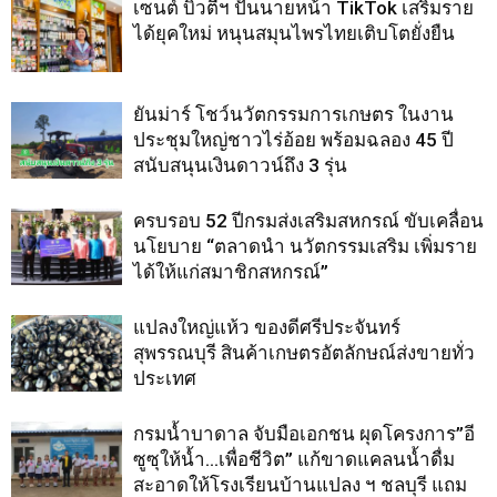
เซนต์ บิวตี้ฯ ปั้นนายหน้า TikTok เสริมราย
ได้ยุคใหม่ หนุนสมุนไพรไทยเติบโตยั่งยืน
ยันม่าร์ โชว์นวัตกรรมการเกษตร ในงาน
ประชุมใหญ่ชาวไร่อ้อย พร้อมฉลอง 45 ปี
สนับสนุนเงินดาวน์ถึง 3 รุ่น
ครบรอบ 52 ปีกรมส่งเสริมสหกรณ์ ขับเคลื่อน
นโยบาย “ตลาดนำ นวัตกรรมเสริม เพิ่มราย
ได้ให้แก่สมาชิกสหกรณ์”
แปลงใหญ่แห้ว ของดีศรีประจันทร์
สุพรรณบุรี สินค้าเกษตรอัตลักษณ์ส่งขายทั่ว
ประเทศ
กรมน้ำบาดาล จับมือเอกชน ผุดโครงการ”อี
ซูซุให้น้ำ…เพื่อชีวิต” แก้ขาดแคลนน้ำดื่ม
สะอาดให้โรงเรียนบ้านแปลง ฯ ชลบุรี แถม