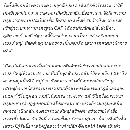
ในพื้นที่แถบนี้จะต่างคนต่างปลูกสับปะรด เน้นส่งเข้าโรงงาน ทำให้
เกิดปัญหาล้นตลาด ราคาตก เกิดปัญหายืดเยื้อยาวนาน จึงมีการรวม
กลุ่มทำเกษตรแปลงใหญ่ขึ้น โดยเอาคน พื้นที่ สินค้าเป็นตัวกำหนด
เข้าสู่กระบวนการมาตรฐาน
GAP ได้ตราสัญลักษณ์สิ่งบ่งชี้ทาง
ภูมิศาสตร์ พอถึงรัฐบาลนี้ก็เลยเข้ากรอบนโยบายส่งเสริมเกษตร
แปลงใหญ่ ที่ลดต้นทุนเกษตรกร เพิ่มผลผลิต เอาการตลาดมานำการ
ผลิต”
“ปัจจุบันมีเกษตรกรในตำบลหนองพันจันทร์เข้ารวมกลุ่มเกษตรกร
แปลงใหญ่จำนวน 82 ราย พื้นที่ปลูกสับปะรดพันธุ์ปัตตาเวีย 1,014 ไร่
ครอบคลุมพื้นที่ 2 หมู่บ้าน ซึ่งพวกเราต่างก็น้อมนำหลักปรัชญา
เศรษฐกิจพอเพียงของพระบาทสมเด็จพระปรมินทรมหาภูมิพลอดุลย
เดชมาใช้ในชุมชน รวมถึงน้อมนำแนวพระราชดำริในเรื่องการรวม
กลุ่มสหกรณ์ ปฏิรูปที่ดินบ้านโป่งกระทิง ชาวบ้านก็รวมกลุ่มกันเป็น
สหกรณ์ เป็นกลุ่มเกษตรกรแปลงใหญ่ สร้างคน สร้างรายได้ เอื้อ
อาทรซึ่งกันและกัน วันนี้ ความแข็งแกร่งของกลุ่มเรา ก็มากขึ้นอีกขั้น
เพราะมีผู้รับซื้อรายใหญ่อย่างห้างค้าปลีก ซึ่งเทสโก้ โลตัส เป็นค้า