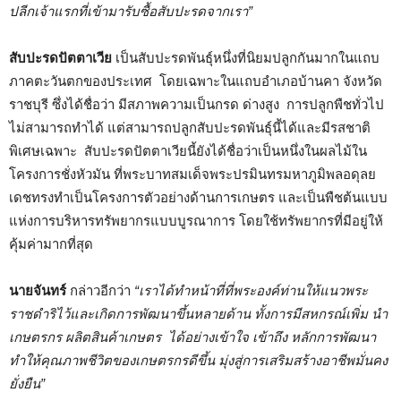
ปลีกเจ้าแรกที่เข้ามารับซื้อสับปะรดจากเรา”
สับปะรดปัตตาเวีย
เป็นสับปะรดพันธุ์หนึ่งที่นิยมปลูกกันมากในแถบ
ภาคตะวันตกของประเทศ โดยเฉพาะในแถบอำเภอบ้านคา จังหวัด
ราชบุรี ซึ่งได้ชื่อว่า มีสภาพความเป็นกรด ด่างสูง การปลูกพืชทั่วไป
ไม่สามารถทำได้ แต่สามารถปลูกสับปะรดพันธุ์นี้ได้และมีรสชาติ
พิเศษเฉพาะ สับปะรดปัตตาเวียนี้ยังได้ชื่อว่าเป็นหนึ่งในผลไม้ใน
โครงการชั่งหัวมัน ที่พระบาทสมเด็จพระปรมินทรมหาภูมิพลอดุลย
เดชทรงทำเป็นโครงการตัวอย่างด้านการเกษตร และเป็นพืชต้นแบบ
แห่งการบริหารทรัพยากรแบบบูรณาการ โดยใช้ทรัพยากรที่มีอยู่ให้
คุ้มค่ามากที่สุด
นายจันทร์
กล่าวอีกว่า
“เราได้ทำหน้าที่ที่พระองค์ท่านให้แนวพระ
ราชดำริไว้และเกิดการพัฒนาขึ้นหลายด้าน ทั้งการมีสหกรณ์เพิ่ม นำ
เกษตรกร ผลิตสินค้าเกษตร ได้อย่างเข้าใจ เข้าถึง หลักการพัฒนา
ทำให้คุณภาพชีวิตของเกษตรกรดีขึ้น มุ่งสู่การเสริมสร้างอาชีพมั่นคง
ยั่งยืน”