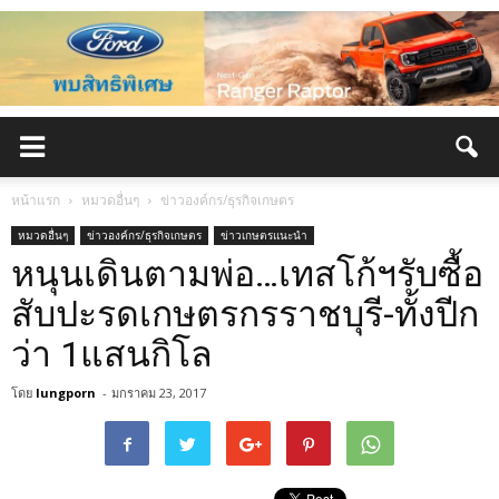
หน้าแรก
หมวดอื่นๆ
ข่าวองค์กร/ธุรกิจเกษตร
หมวดอื่นๆ
ข่าวองค์กร/ธุรกิจเกษตร
ข่าวเกษตรแนะนำ
หนุนเดินตามพ่อ…เทสโก้ฯรับซื้อ
สับปะรดเกษตรกรราชบุรี-ทั้งปีก
ว่า 1แสนกิโล
โดย
lungporn
-
มกราคม 23, 2017