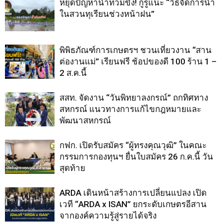
หยุดปัญหาน้ำท่วมขัง! กูรูแนะ “วิธีจัดการน้ำ
ในสวนทุเรียนช่วงหน้าฝน”
พิพิธภัณฑ์การเกษตรฯ ชวนเที่ยวงาน “สาน
ต่องานแม่” เรียนฟรี ช้อปของดี 100 ร้าน 1 –
2 ส.ค.นี้
สสท. จัดงาน “วันพิทยาลงกรณ์” ถกทิศทาง
สหกรณ์ แนวทางการแก้ไขกฎหมายและ
พัฒนาสหกรณ์
กฟก. เปิดรับสมัคร “ผู้ทรงคุณวุฒิ” ในคณะ
กรรมการกองทุนฯ ยื่นใบสมัคร 26 ก.ค.นี้ วัน
สุดท้าย
ARDA เดินหน้าสร้างการเปลี่ยนแปลง เปิด
เวที “ARDA x ISAN” ยกระดับเกษตรอีสาน
จากองค์ความรู้สู่รายได้จริง