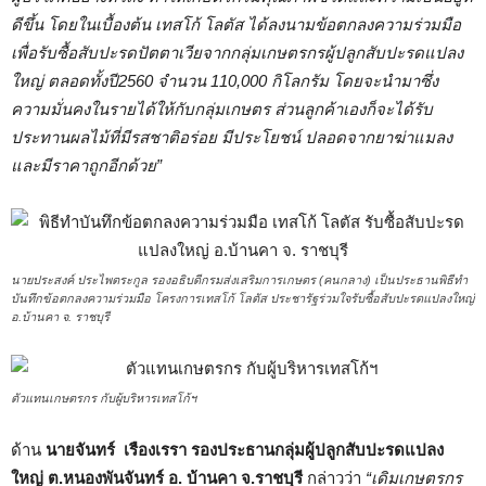
ดีขึ้น โดยในเบื้องต้น เทสโก้ โลตัส ได้ลงนามข้อตกลงความร่วมมือ
เพื่อรับซื้อสับปะรดปัตตาเวียจากกลุ่มเกษตรกรผู้ปลูกสับปะรดแปลง
ใหญ่ ตลอดทั้งปี2560 จำนวน 110,000 กิโลกรัม โดยจะนำมาซึ่ง
ความมั่นคงในรายได้ให้กับกลุ่มเกษตร ส่วนลูกค้าเองก็จะได้รับ
ประทานผลไม้ที่มีรสชาติอร่อย มีประโยชน์ ปลอดจากยาฆ่าแมลง
และมีราคาถูกอีกด้วย”
นายประสงค์ ประไพตระกูล รองอธิบดีกรมส่งเสริมการเกษตร (คนกลาง) เป็นประธานพิธีทำ
บันทึกข้อตกลงความร่วมมือ โครงการเทสโก้ โลตัส ประชารัฐร่วมใจรับซื้อสับปะรดแปลงใหญ่
อ.บ้านคา จ. ราชบุรี
ตัวแทนเกษตรกร กับผู้บริหารเทสโก้ฯ
ด้าน
นายจันทร์ เรืองเรรา รองประธานกลุ่มผู้ปลูกสับปะรดแปลง
ใหญ่ ต.หนองพันจันทร์
อ. บ้านคา
จ.ราชบุรี
กล่าวว่า
“เดิมเกษตรกร