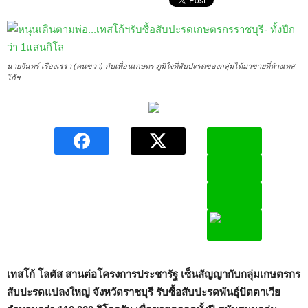
นายจันทร์ เรืองเรรา (คนขวา) กับเพื่อนเกษตร ภูมิใจที่สับปะรดของกลุ่มได้มาขายที่ห้างเทส
โก้ฯ
เทสโก้ โลตัส สานต่อโครงการประชารัฐ เซ็นสัญญากับกลุ่มเกษตรกร
สับปะรดแปลงใหญ่ จังหวัดราชบุรี รับซื้อสับปะรดพันธุ์ปัตตาเวีย