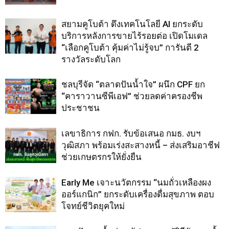
สยามคูโบต้า ดึงเทคโนโลยี AI ยกระดับ
บริการหลังการขายไร้รอยต่อ เปิดโมเดล
“เลือกคูโบต้า คุ้มค่าไม่รู้จบ” การันตี 2
รางวัลระดับโลก
ชลบุรีจัด “ตลาดปันน้ำใจ” ผนึก CPF ยก
“คาราวานซีพีเอฟ” ช่วยลดค่าครองชีพ
ประชาชน
เลขาธิการ กฟก. รับข้อเสนอ กมธ. งบฯ
วุฒิสภา พร้อมเร่งสะสางหนี้ – ส่งเสริมอาชีฟ
ช่วยเกษตรกรให้ยั่งยืน
Early Me เจาะนวัตกรรม “นมถั่วเหลืองผง
ออร์แกนิก” ยกระดับเครื่องดื่มสุขภาพ ตอบ
โจทย์ชีวิตยุคใหม่