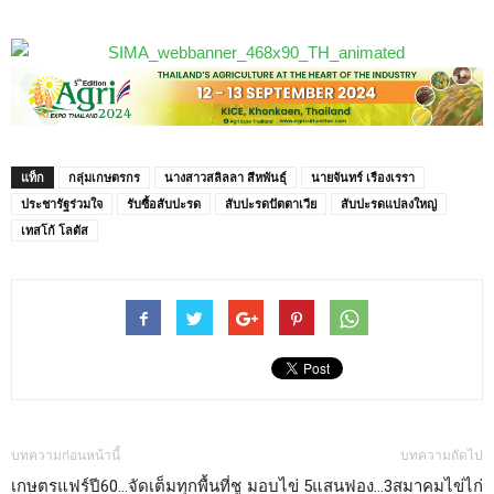
แท็ก
กลุ่มเกษตรกร
นางสาวสลิลลา สีหพันธุ์
นายจันทร์ เรืองเรรา
ประชารัฐร่วมใจ
รับซื้อสับปะรด
สับปะรดปัตตาเวีย
สับปะรดแปลงใหญ่
เทสโก้ โลตัส
บทความก่อนหน้านี้
บทความถัดไป
เกษตรแฟร์ปี60…จัดเต็มทุกพื้นที่ชู
มอบไข่ 5แสนฟอง…3สมาคมไข่ไก่