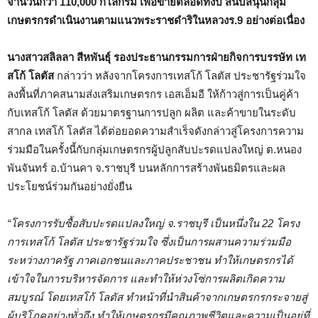
จำนวนกว่า
110,000 กิโลกรัม เพื่อขายตลอดทั้งปี สนับสนุนกลุ่ม
เกษตรกรดำเนินงานตามแนวพระราชดำริในหลวงร.9 อย่างต่อเนื่อง
นางสาวสลิลลา สีหพันธุ์ รองประธานกรรมการฝ่ายกิจการบรรษัท เท
สโก้ โลตัส
กล่าวว่า หลังจากโครงการเทสโก้ โลตัส ประชารัฐร่วมใจ
ลงพื้นที่ภาคสนามส่งเสริมเกษตรกร เอสเอ็มอี ให้ก้าวสู่การเป็นคู่ค้า
กับเทสโก้ โลตัส ด้วยมาตรฐานการปลูก ผลิต และค้าขายในระดับ
สากล เทสโก้ โลตัส ได้ต่อยอดความสำเร็จดังกล่าวสู่โครงการความ
ร่วมมือในครั้งนี้กับกลุ่มเกษตรกรผู้ปลูกสับปะรดแปลงใหญ่ ต.หนอง
พันจันทร์ อ.บ้านคา จ.ราชบุรี บนหลักการสร้างพันธมิตรและผล
ประโยชน์ร่วมกันอย่างยั่งยืน
“โครงการรับซื้อสับปะรดแปลงใหญ่ จ.ราชบุรี เป็นหนึ่งใน 22 โครง
การเทสโก้ โลตัส ประชารัฐร่วมใจ ซึ่งเป็นการผสานความร่วมมือ
ระหว่างภาครัฐ ภาคเอกชนและภาคประชาชน ทำให้เกษตรกรได้
เข้าใจในการบริหารจัดการ และทำให้ห่วงโซ่การผลิตเกิดความ
สมบูรณ์ โดยเทสโก้ โลตัส ทำหน้าที่นำสินค้าจากเกษตรกรกระจายสู่
ผู้บริโภคอย่างทั่วถึง ทำให้เกษตรกรมีคุณภาพชีวิตและความเป็นอยู่ที่