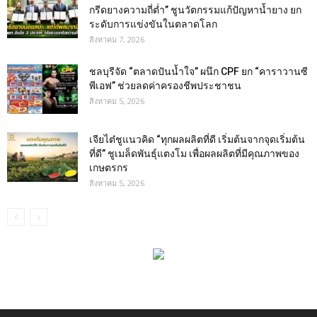
กรีดยางความถี่ต่ำ” ชูนวัตกรรมแก้ปัญหาน้ำยาง ยก
ระดับการแข่งขันในตลาดโลก
สิงหาคม 7, 2026
ชลบุรีจัด “ตลาดปันน้ำใจ” ผนึก CPF ยก “คาราวานซี
พีเอฟ” ช่วยลดค่าครองชีพประชาชน
สิงหาคม 5, 2026
เจียไต๋ชูแนวคิด “ทุกผลผลิตที่ดี เริ่มต้นจากจุดเริ่มต้น
ที่ดี” ชูเมล็ดพันธุ์แตงโม เพื่อผลผลิตที่มีคุณภาพของ
เกษตรกร
สิงหาคม 5, 2026